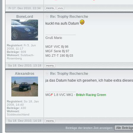
Fr 17. Dez 2010, 22:34
BoneLord
Re: Trophy Recherche
kuckt ma aufs Datum
_________________
Gruß Mario
Registriert:
Fr 5. Jun
MGF VVC Bj 98
2009, 11:17
MGF Serie Bj 97
Beiträge:
609
Wohnort:
Sulzbach-
MG ZT-T 190 Bj 03
Rosenberg
Sa 18. Dez 2010, 13:18
Alexandros
Re: Trophy Recherche
ja das Datum habe ich gesehen, ich habe extra dieses
_________________
MG
F
1.8 VVC MK1 -
British Racing Green
Registriert:
So 18. Jan
2009, 14:40
Beiträge:
430
Wohnort:
Süddeutschland
Sa 18. Dez 2010, 14:18
Beiträge der letzten Zeit anzeigen: