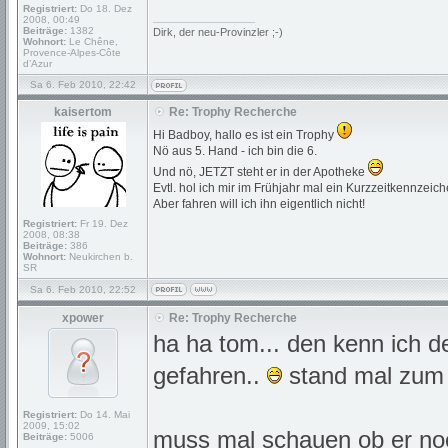
Registriert:
Do 18. Dez
_________________
2008, 00:49
Beiträge:
1382
Dirk, der neu-Provinzler ;-)
Wohnort:
Le Chêne,
Provence-Alpes-Côte
d’Azur
Sa 6. Feb 2010, 22:42
kaisertom
Re: Trophy Recherche
Hi Badboy, hallo es ist ein Trophy
Nö aus 5. Hand - ich bin die 6.
Und nö, JETZT steht er in der Apotheke
Evtl. hol ich mir im Frühjahr mal ein Kurzzeitkennzeic
Aber fahren will ich ihn eigentlich nicht!
Registriert:
Fr 19. Dez
2008, 08:38
Beiträge:
386
Wohnort:
Neukirchen b.
SR
Sa 6. Feb 2010, 22:52
xpower
Re: Trophy Recherche
ha ha tom... den kenn ich 
gefahren..
stand mal zum 
Registriert:
Do 14. Mai
2009, 15:02
muss mal schauen ob er noc
Beiträge:
5006