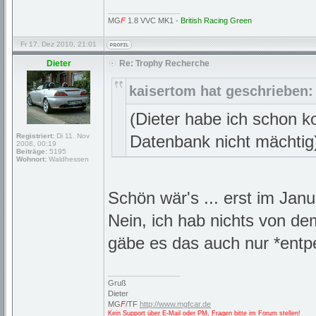
_________________
MG
F
1.8 VVC MK1 -
British Racing Green
Fr 17. Dez 2010, 21:01
Dieter
Re: Trophy Recherche
kaisertom hat geschrieben:
(Dieter habe ich schon kon
Registriert:
Di 11. Nov
Datenbank nicht mächtig
2008, 00:19
Beiträge:
5195
Wohnort:
Waldhessen
Schön wär's ... erst im Janua
Nein, ich hab nichts von d
gäbe es das auch nur *entpe
_________________
Gruß
Dieter
MG
F
/TF
http://www.mgfcar.de
Kein Support über E-Mail oder PM, Fragen bitte im Forum stellen!