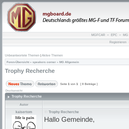
MGFCAR
•
EPC
•
MG 
Registrieren
Unbeantwortete Themen
|
Aktive Themen
Foren-Übersicht
»
speakers corner
»
MG Allgemein
Trophy Recherche
Seite
1
von
1
[ 8 Beiträge ]
Druckansicht
Trophy Recherche
Autor
kaisertom
Trophy Recherche
Hallo Gemeinde,