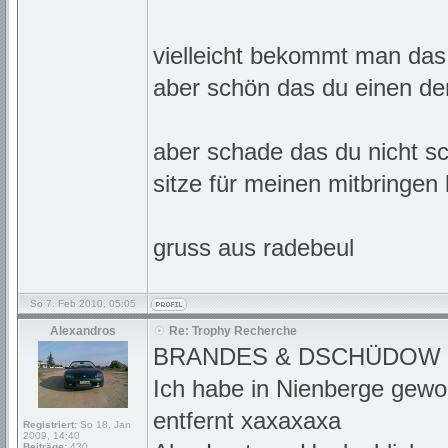
vielleicht bekommt man das
aber schön das du einen der
aber schade das du nicht schl
sitze für meinen mitbringen
gruss aus radebeul
So 7. Feb 2010, 05:05
Alexandros
Re: Trophy Recherche
BRANDES & DSCHÜDOW
Ich habe in Nienberge gewo
entfernt xaxaxaxa
Registriert:
So 18. Jan
2009, 14:40
Beiträge:
430