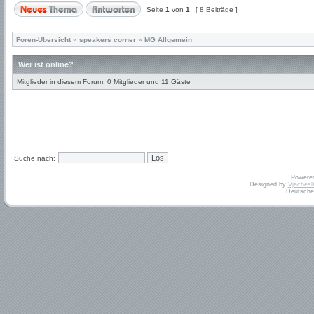
Seite
1
von
1
[ 8 Beiträge ]
Foren-Übersicht
»
speakers corner
»
MG Allgemein
Wer ist online?
Mitglieder in diesem Forum: 0 Mitglieder und 11 Gäste
Suche nach:
Powere
Designed by
Vjachesl
Deutsche