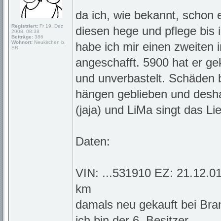
da ich, wie bekannt, schon 
Registriert:
Fr 19. Dez
diesen hege und pflege bis i
2008, 08:38
Beiträge:
386
Wohnort:
Neukirchen b.
habe ich mir einen zweiten i
SR
angeschafft. 5900 hat er gek
und unverbastelt. Schäden b
hängen geblieben und deshal
(jaja) und LiMa singt das L
Daten:
VIN: ...531910 EZ: 21.12.0
km
damals neu gekauft bei Br
ich bin der 6. Besitzer