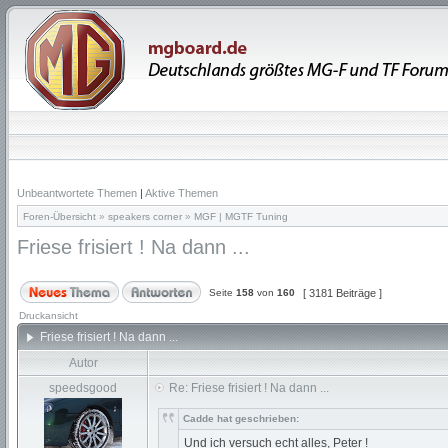
Unbeantwortete Themen
|
Aktive Themen
Foren-Übersicht
»
speakers corner
»
MGF | MGTF Tuning
Friese frisiert ! Na dann ...
Seite
158
von
160
[ 3181 Beiträge ]
Druckansicht
Friese frisiert ! Na dann ...
Autor
speedsgood
Re: Friese frisiert ! Na dann ...
Cadde hat geschrieben:
Und ich versuch echt alles, Peter !