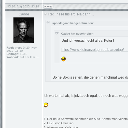
Di 26. Aug 2025, 23:39
Cadde
Re: Friese frisiert ! Na dann ...
speedsgood hat geschrieben:
Cadde hat geschrieben:
Und ich versuch echt alles, Peter !
Registriert:
Di 20. Nov
https://www.kleinanzeigen.de/s-anzeige/ ..
2012, 16:30
Beiträge:
1931
Wohnort:
auf ner Insel ...
So ne Box is selten, die gehen manchmal weg da
Ich warte mal ab, is jetzt auch egal, ob noch was wegg
_________________
1. Der neue Schwatte ist endlich ein Auto. Kommt von Vechta
2. LE75 von Christian.
3. Alumina aus Karlsruhe.