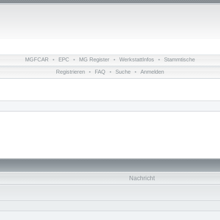
MGFCAR
•
EPC
•
MG Register
•
WerkstattInfos
•
Stammtische
Registrieren
•
FAQ
•
Suche
•
Anmelden
Nachricht