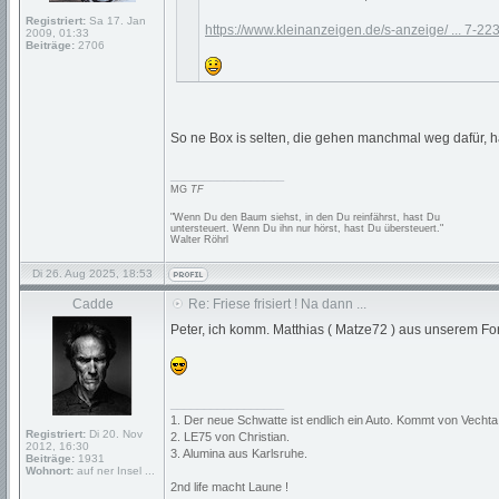
Registriert:
Sa 17. Jan
https://www.kleinanzeigen.de/s-anzeige/ ... 7-22
2009, 01:33
Beiträge:
2706
So ne Box is selten, die gehen manchmal weg dafür, 
_________________
MG
TF
"Wenn Du den Baum siehst, in den Du reinfährst, hast Du
untersteuert. Wenn Du ihn nur hörst, hast Du übersteuert."
Walter Röhrl
Di 26. Aug 2025, 18:53
Cadde
Re: Friese frisiert ! Na dann ...
Peter, ich komm. Matthias ( Matze72 ) aus unserem Foru
_________________
1. Der neue Schwatte ist endlich ein Auto. Kommt von Vechta
Registriert:
Di 20. Nov
2. LE75 von Christian.
2012, 16:30
3. Alumina aus Karlsruhe.
Beiträge:
1931
Wohnort:
auf ner Insel ...
2nd life macht Laune !