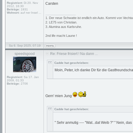
Registriert:
Di 20. Nov
Carsten
2012, 16:30
Beiträge:
1931
Wohnort:
auf ner Insel ...
_________________
1. Der neue Schwatte ist endlich ein Auto. Kommt von Vechta
2. LE75 von Christian.
3. Alumina aus Karlsruhe.
2nd life macht Laune !
Sa 6. Sep 2025, 07:19
speedsgood
Re: Friese frisiert ! Na dann ...
Cadde hat geschrieben:
Moin, Peter, ich danke Dir für die Gastfreundschaf
Registriert:
Sa 17. Jan
2009, 01:33
Beiträge:
2706
Gern' mien Jung
Cadde hat geschrieben:
" Sehr anmutig ---- "Wat...dat Weib ?" " Nein, das 