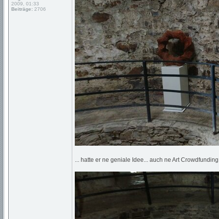
2009, 01:33
Beiträge:
2706
... hatte er ne geniale Idee... auch ne Art Crowdfundin