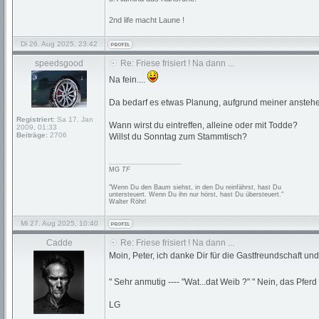
2nd life macht Laune !
Di 26. Aug 2025, 23:42
speedsgood
Re: Friese frisiert ! Na dann ...
Na fein....
Da bedarf es etwas Planung, aufgrund meiner ansteh
Registriert:
Sa 17. Jan
Wann wirst du eintreffen, alleine oder mit Todde?
2009, 01:33
Beiträge:
2706
Willst du Sonntag zum Stammtisch?
_________________
MG
TF
"Wenn Du den Baum siehst, in den Du reinfährst, hast Du
untersteuert. Wenn Du ihn nur hörst, hast Du übersteuert."
Walter Röhrl
Mi 27. Aug 2025, 10:40
Cadde
Re: Friese frisiert ! Na dann ...
Moin, Peter, ich danke Dir für die Gastfreundschaft und 
" Sehr anmutig ---- "Wat...dat Weib ?" " Nein, das Pferd 
LG