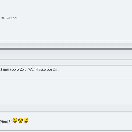
 Uli. DANKE !
t und coole Zeit ! War klasse bei Dir !
Pferd ! "