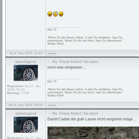
_________________
MG
TF
"Wenn Du den Baum siehst, in den Du reinfährst, hast Du
untersteuert. Wenn Du ihn nur hörst, hast Du übersteuert."
Walter Röhrl
Sa 6. Sep 2025, 11:22
speedsgood
Re: Friese frisiert ! Na dann ...
noch was vergessen....
_________________
MG
TF
Registriert:
Sa 17. Jan
2009, 01:33
"Wenn Du den Baum siehst, in den Du reinfährst, hast Du
untersteuert. Wenn Du ihn nur hörst, hast Du übersteuert."
Beiträge:
2706
Walter Röhrl
Mo 8. Sep 2025, 18:50
speedsgood
Re: Friese frisiert ! Na dann ...
Damit Cadde die gute Laune nicht vergehen möge...
Registriert:
Sa 17. Jan