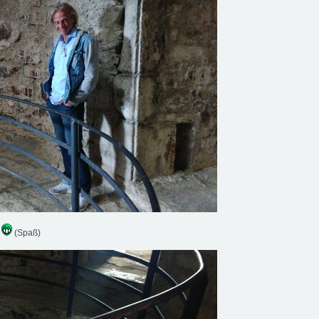
g
(Spaß)