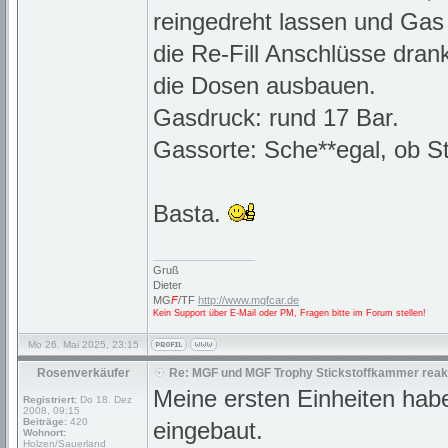
reingedreht lassen und Gas 
die Re-Fill Anschlüsse dr
die Dosen ausbauen.
Gasdruck: rund 17 Bar.
Gassorte: Sche**egal, ob St
Basta.
_________________
Gruß
Dieter
MG
F
/TF
http://www.mgfcar.de
Kein Support über E-Mail oder PM, Fragen bitte im Forum stellen!
Mo 26. Mai 2025, 23:15
Rosenverkäufer
Re: MGF und MGF Trophy Stickstoffkammer reakt
Meine ersten Einheiten hab
Registriert:
Do 18. Dez
2008, 09:15
Beiträge:
420
eingebaut.
Wohnort:
Holzen/Sauerland