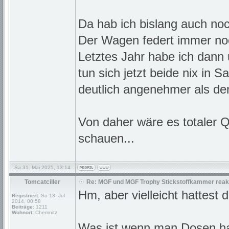
Da hab ich bislang auch noc
Der Wagen federt immer noc
Letztes Jahr habe ich dann
tun sich jetzt beide nix i
deutlich angenehmer als der
Von daher wäre es totaler 
schauen...
Sa 31. Mai 2025, 13:14
Tomcatciller
Re: MGF und MGF Trophy Stickstoffkammer reakt
Hm, aber vielleicht hattest
Registriert:
So 13. Jul
2014, 00:58
Beiträge:
1211
Wohnort:
Chemnitz
Was ist wenn man Dosen hat