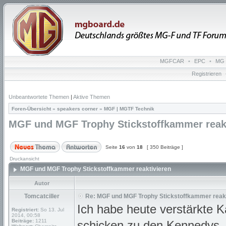
MGFCAR
•
EPC
•
MG 
Registrieren
Unbeantwortete Themen
|
Aktive Themen
Foren-Übersicht
»
speakers corner
»
MGF | MGTF Technik
MGF und MGF Trophy Stickstoffkammer reakt
Seite
16
von
18
[ 350 Beiträge ]
Druckansicht
MGF und MGF Trophy Stickstoffkammer reaktivieren
Autor
Tomcatciller
Re: MGF und MGF Trophy Stickstoffkammer reakt
Ich habe heute verstärkte
Registriert:
So 13. Jul
2014, 00:58
Beiträge:
1211
schicken zu den Kennedys. 