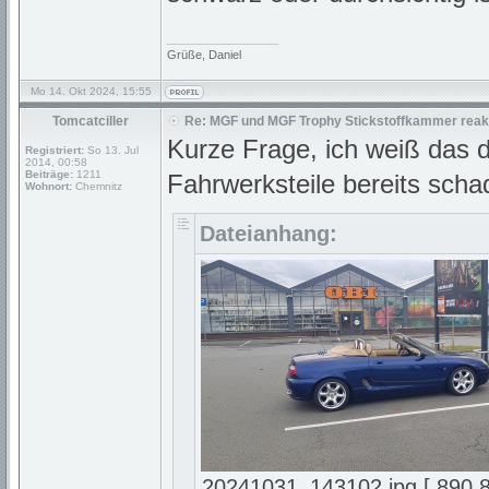
_________________
Grüße, Daniel
Mo 14. Okt 2024, 15:55
Tomcatciller
Re: MGF und MGF Trophy Stickstoffkammer reakt
Kurze Frage, ich weiß das di
Registriert:
So 13. Jul
2014, 00:58
Beiträge:
1211
Fahrwerksteile bereits sc
Wohnort:
Chemnitz
Dateianhang:
20241031_143102.jpg [ 890.8 