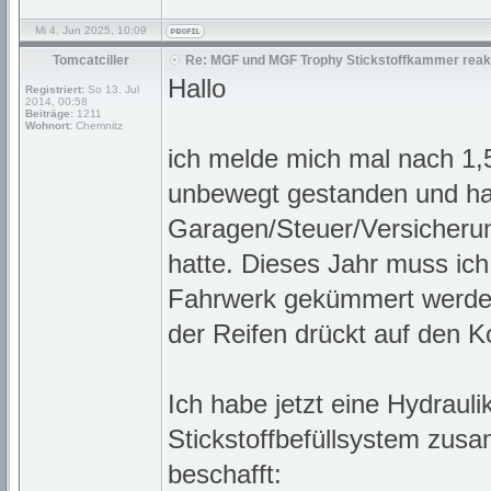
Mi 4. Jun 2025, 10:09
Tomcatciller
Re: MGF und MGF Trophy Stickstoffkammer reakt
Hallo
Registriert:
So 13. Jul
2014, 00:58
Beiträge:
1211
Wohnort:
Chemnitz
ich melde mich mal nach 1,
unbewegt gestanden und ha
Garagen/Steuer/Versicheru
hatte. Dieses Jahr muss i
Fahrwerk gekümmert werden.
der Reifen drückt auf den K
Ich habe jetzt eine Hydrauli
Stickstoffbefüllsystem zus
beschafft: