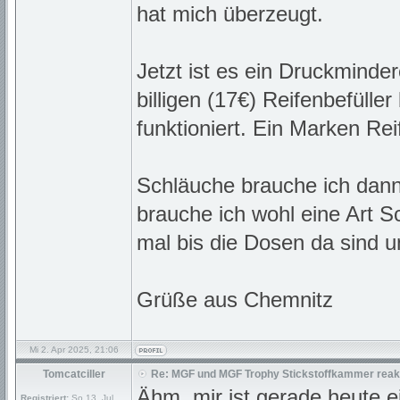
hat mich überzeugt.
Jetzt ist es ein Druckminde
billigen (17€) Reifenbefülle
funktioniert. Ein Marken Rei
Schläuche brauche ich dann
brauche ich wohl eine Art S
mal bis die Dosen da sind u
Grüße aus Chemnitz
Mi 2. Apr 2025, 21:06
Tomcatciller
Re: MGF und MGF Trophy Stickstoffkammer reakt
Ähm, mir ist gerade heute ei
Registriert:
So 13. Jul