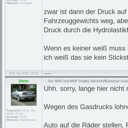
Wohnort:
Chemnitz
zwar ist dann der Druck au
Fahrzeuggewichts weg, aber
Druck durch die Hydrolastikf
Wenn es keiner weiß muss 
ich weiß das sie kein Sticksto
Mi 9. Apr 2025, 19:32
Dieter
Re: MGF und MGF Trophy Stickstoffkammer reakt
Uhh. sorry, lange hier nicht
Wegen des Gasdrucks lohne
Registriert:
Di 11. Nov
2008, 00:19
Beiträge:
5195
Wohnort:
Waldhessen
Auto auf die Räder stellen, 