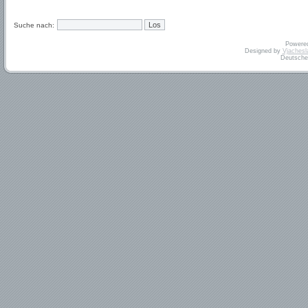
Suche nach:
Powere
Designed by
Vjachesl
Deutsche