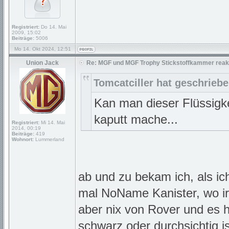
Registriert:
Do 14. Mai
2009, 15:02
Beiträge:
5006
Mo 14. Okt 2024, 12:51
Union Jack
Re: MGF und MGF Trophy Stickstoffkammer reakt
Tomcatciller hat geschriebe
Kan man dieser Flüssigk
kaputt mache...
Registriert:
Mi 14. Mai
2014, 00:19
Beiträge:
419
Wohnort:
Lummerland
ab und zu bekam ich, als ic
mal NoName Kanister, wo ir
aber nix von Rover und es ha
schwarz oder durchsichtig i