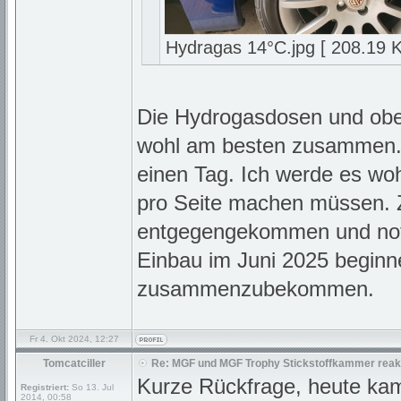
Hydragas 14°C.jpg [ 208.19 K
Die Hydrogasdosen und obe
wohl am besten zusammen. 
einen Tag. Ich werde es w
pro Seite machen müssen. 
entgegengekommen und notie
Einbau im Juni 2025 beginnen
zusammenzubekommen.
Fr 4. Okt 2024, 12:27
Tomcatciller
Re: MGF und MGF Trophy Stickstoffkammer reakt
Kurze Rückfrage, heute kam
Registriert:
So 13. Jul
2014, 00:58