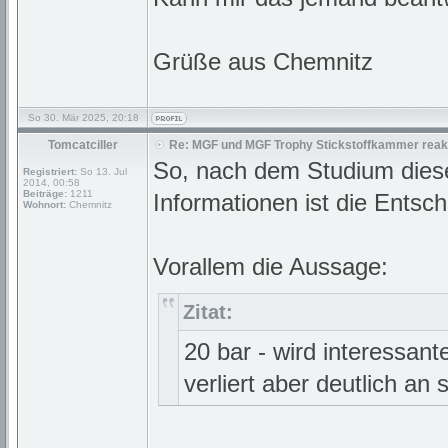
Grüße aus Chemnitz
So 30. Mär 2025, 20:18
Tomcatciller
Re: MGF und MGF Trophy Stickstoffkammer reakt
So, nach dem Studium diese
Registriert:
So 13. Jul
2014, 00:58
Beiträge:
1211
Informationen ist die Entsc
Wohnort:
Chemnitz
Vorallem die Aussage:
Zitat:
20 bar - wird interessant
verliert aber deutlich an 