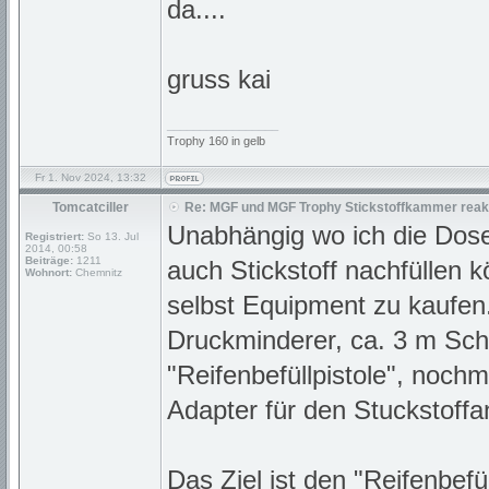
da....
gruss kai
_________________
Trophy 160 in gelb
Fr 1. Nov 2024, 13:32
Tomcatciller
Re: MGF und MGF Trophy Stickstoffkammer reakt
Unabhängig wo ich die Dos
Registriert:
So 13. Jul
2014, 00:58
Beiträge:
1211
auch Stickstoff nachfüllen 
Wohnort:
Chemnitz
selbst Equipment zu kaufen. 
Druckminderer, ca. 3 m Sch
"Reifenbefüllpistole", noc
Adapter für den Stuckstoff
Das Ziel ist den "Reifenbefü