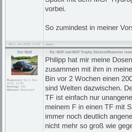
vorbei.
So zumindest in meiner Vors
Mo 2. Jun 2025, 17:41
Der Wolf
Re: MGF und MGF Trophy Stickstoffkammer reakt
Philipp hat mir meine Dose
zusammen mit ihm in meinen
Bin vor 2 Wochen einen 20
Registriert:
Sa 3. Dez
2016, 12:50
sind Welten dazwischen. D
Beiträge:
301
Wohnort:
Warendorf
TF ist einfach nur unangen
meinem F in einen TF mit So
immer noch deutlich angeneh
nicht mehr so groß wie geg