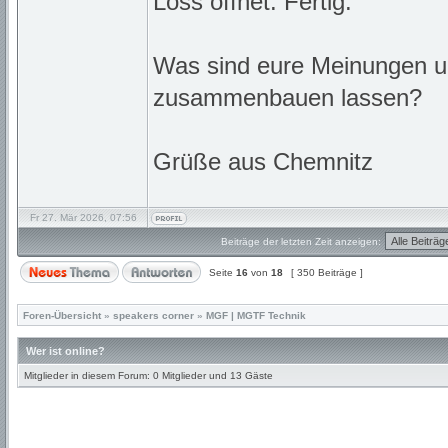
Loss öffnet. Fertig.
Was sind eure Meinungen u
zusammenbauen lassen?
Grüße aus Chemnitz
Fr 27. Mär 2026, 07:56
Beiträge der letzten Zeit anzeigen:
Seite
16
von
18
[ 350 Beiträge ]
Foren-Übersicht
»
speakers corner
»
MGF | MGTF Technik
Wer ist online?
Mitglieder in diesem Forum: 0 Mitglieder und 13 Gäste