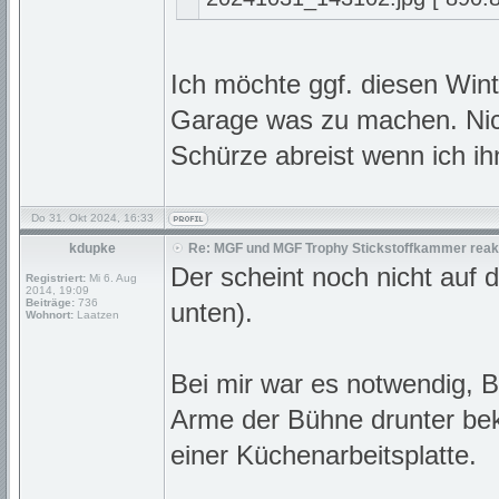
Ich möchte ggf. diesen Wint
Garage was zu machen. Nich
Schürze abreist wenn ich i
Do 31. Okt 2024, 16:33
kdupke
Re: MGF und MGF Trophy Stickstoffkammer reakt
Der scheint noch nicht auf
Registriert:
Mi 6. Aug
2014, 19:09
Beiträge:
736
unten).
Wohnort:
Laatzen
Bei mir war es notwendig, Br
Arme der Bühne drunter bek
einer Küchenarbeitsplatte.