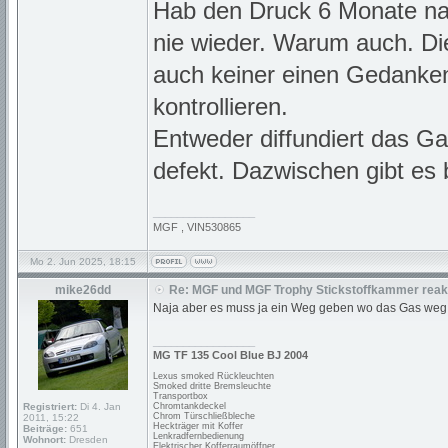
Hab den Druck 6 Monate nac
nie wieder. Warum auch. Die
auch keiner einen Gedanken
kontrollieren.
Entweder diffundiert das Ga
defekt. Dazwischen gibt es
_________________
MGF , VIN530865
Mo 2. Jun 2025, 18:15
mike26dd
Re: MGF und MGF Trophy Stickstoffkammer reakt
Naja aber es muss ja ein Weg geben wo das Gas weg ka
_________________
MG TF 135 Cool Blue BJ 2004
Lexus smoked Rückleuchten
Smoked dritte Bremsleuchte
Transportbox
Registriert:
Di 4. Jan
Chromtankdeckel
Chrom Türschließbleche
2011, 15:22
Heckträger mit Koffer
Beiträge:
651
Lenkradfernbedienung
Wohnort:
Dresden
Elektrischer Kofferraumöffner