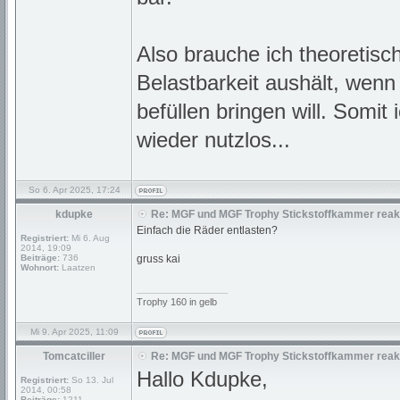
Also brauche ich theoretisc
Belastbarkeit aushält, wenn
befüllen bringen will. Somit 
wieder nutzlos...
So 6. Apr 2025, 17:24
kdupke
Re: MGF und MGF Trophy Stickstoffkammer reakt
Einfach die Räder entlasten?
Registriert:
Mi 6. Aug
2014, 19:09
Beiträge:
736
gruss kai
Wohnort:
Laatzen
_________________
Trophy 160 in gelb
Mi 9. Apr 2025, 11:09
Tomcatciller
Re: MGF und MGF Trophy Stickstoffkammer reakt
Hallo Kdupke,
Registriert:
So 13. Jul
2014, 00:58
Beiträge:
1211