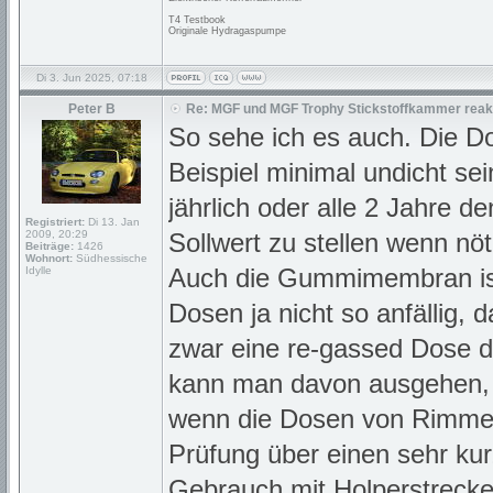
T4 Testbook
Originale Hydragaspumpe
Di 3. Jun 2025, 07:18
Peter B
Re: MGF und MGF Trophy Stickstoffkammer reakt
So sehe ich es auch. Die D
Beispiel minimal undicht se
jährlich oder alle 2 Jahre d
Registriert:
Di 13. Jan
2009, 20:29
Sollwert zu stellen wenn nöt
Beiträge:
1426
Wohnort:
Südhessische
Auch die Gummimembran ist j
Idylle
Dosen ja nicht so anfällig,
zwar eine re-gassed Dose dri
kann man davon ausgehen, d
wenn die Dosen von Rimmers 
Prüfung über einen sehr ku
Gebrauch mit Holperstrecken