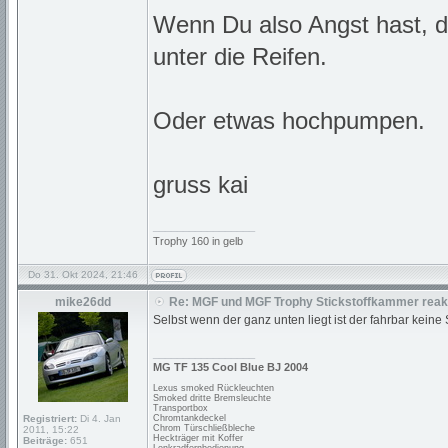
Wenn Du also Angst hast, d
unter die Reifen.
Oder etwas hochpumpen.
gruss kai
_________________
Trophy 160 in gelb
Do 31. Okt 2024, 21:46
mike26dd
Re: MGF und MGF Trophy Stickstoffkammer reakt
Selbst wenn der ganz unten liegt ist der fahrbar keine
_________________
MG TF 135 Cool Blue BJ 2004
Lexus smoked Rückleuchten
Smoked dritte Bremsleuchte
Transportbox
Registriert:
Di 4. Jan
Chromtankdeckel
Chrom Türschließbleche
2011, 15:22
Heckträger mit Koffer
Beiträge:
651