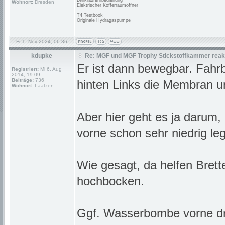
Lenkradfernbedienung
Wohnort:
Dresden
Elektrischer Kofferraumöffner
T4 Testbook
Originale Hydragaspumpe
Fr 1. Nov 2024, 06:36
kdupke
Re: MGF und MGF Trophy Stickstoffkammer reakt
Er ist dann bewegbar. Fahrb
Registriert:
Mi 6. Aug
2014, 19:09
Beiträge:
736
hinten Links die Membran u
Wohnort:
Laatzen
Aber hier geht es ja darum
vorne schon sehr niedrig leg
Wie gesagt, da helfen Brett
hochbocken.
Ggf. Wasserbombe vorne drun