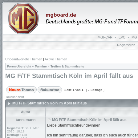
MGFCAR
•
EPC
•
MG 
Registrieren
Unbeantwortete Themen
|
Aktive Themen
Foren-Übersicht
»
Termine
»
Treffen & Stammtische
MG F/TF Stammtisch Köln im April fällt aus
Seite
1
von
1
[ 2 Beiträge ]
Druckansicht
MG F/TF Stammtisch Köln im April fällt aus
Autor
tannemann
MG F/TF Stammtisch Köln im April fällt aus
Liebe Stammtischfreunde/innen,
Registriert:
So 1. Mär
2015, 18:18
Beiträge:
128
ich bin sehr traurig darüber, dass ich euch auch für de