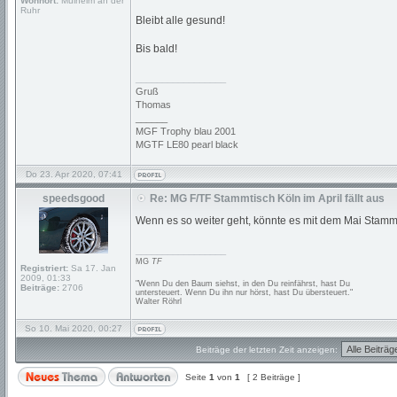
Wohnort:
Mülheim an der
Ruhr
Bleibt alle gesund!
Bis bald!
_________________
Gruß
Thomas
______
MGF Trophy blau 2001
MGTF LE80 pearl black
Do 23. Apr 2020, 07:41
speedsgood
Re: MG F/TF Stammtisch Köln im April fällt aus
Wenn es so weiter geht, könnte es mit dem Mai Stammt
_________________
MG
TF
Registriert:
Sa 17. Jan
2009, 01:33
"Wenn Du den Baum siehst, in den Du reinfährst, hast Du
Beiträge:
2706
untersteuert. Wenn Du ihn nur hörst, hast Du übersteuert."
Walter Röhrl
So 10. Mai 2020, 00:27
Beiträge der letzten Zeit anzeigen:
Seite
1
von
1
[ 2 Beiträge ]