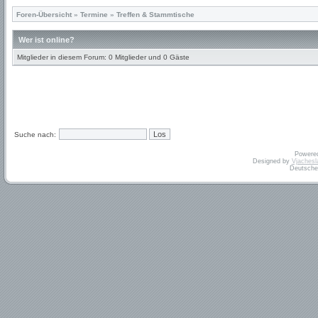
Foren-Übersicht
»
Termine
»
Treffen & Stammtische
Wer ist online?
Mitglieder in diesem Forum: 0 Mitglieder und 0 Gäste
Suche nach:
Powere
Designed by
Vjachesl
Deutsche