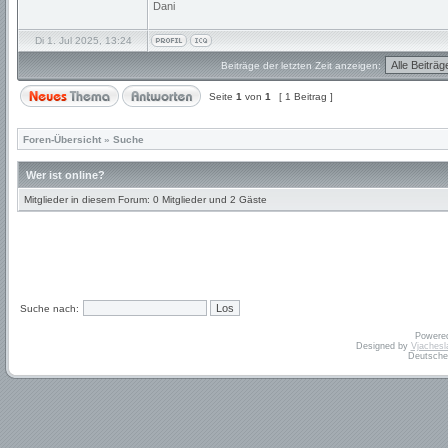
Dani
Di 1. Jul 2025, 13:24
Beiträge der letzten Zeit anzeigen:
Seite
1
von
1
[ 1 Beitrag ]
Foren-Übersicht
»
Suche
Wer ist online?
Mitglieder in diesem Forum: 0 Mitglieder und 2 Gäste
Suche nach:
Powere
Designed by
Vjachesl
Deutsche