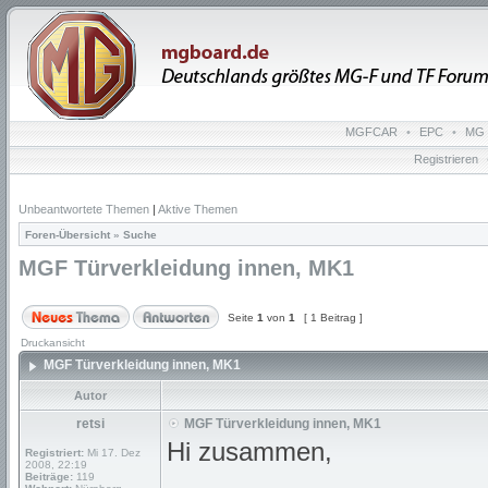
MGFCAR
•
EPC
•
MG 
Registrieren
Unbeantwortete Themen
|
Aktive Themen
Foren-Übersicht
»
Suche
MGF Türverkleidung innen, MK1
Seite
1
von
1
[ 1 Beitrag ]
Druckansicht
MGF Türverkleidung innen, MK1
Autor
retsi
MGF Türverkleidung innen, MK1
Hi zusammen,
Registriert:
Mi 17. Dez
2008, 22:19
Beiträge:
119