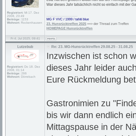
War dieses Jahr tatsächlich nicht so einfach mit der Ga
Registriert:
Mi 17. Dez
_________________
2008, 23:49
MG F VVC / 1999 / tahiti blue
Beiträge:
1153
Wohnort:
Rockenhausen
23. Hunsrücktreffen 2025
==> der Thread zum Treffen
HOMEPAGE Hunsrücktreffen
Fr 4. Jul 2025, 09:41
Lutzebub
Re: 23. MG-Hunsrücktreffen 29.08.25 - 31.08.25
Inzwischen ist schon w
dieses Jahr leider auc
Registriert:
Do 18. Dez
2008, 01:14
Beiträge:
266
Eure Rückmeldung betr
Wohnort:
Dörrebach
Gastronimien zu "Finden
bis wir dann endlich 
Mittagspause in der N