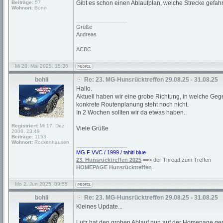
Beiträge:
57
Gibt es schon einen Ablaufplan, welche Strecke gefah
Wohnort:
Bonn
_________________
Grüße
Andreas
ACBC
Mi 28. Mai 2025, 15:36
bohli
Re: 23. MG-Hunsrücktreffen 29.08.25 - 31.08.25
Hallo.
Aktuell haben wir eine grobe Richtung, in welche Geg
konkrete Routenplanung steht noch nicht.
In 2 Wochen sollten wir da etwas haben.
Registriert:
Mi 17. Dez
Viele Grüße
2008, 23:49
Beiträge:
1153
Wohnort:
Rockenhausen
_________________
MG F VVC / 1999 / tahiti blue
23. Hunsrücktreffen 2025
==> der Thread zum Treffen
HOMEPAGE Hunsrücktreffen
Mo 2. Jun 2025, 09:55
bohli
Re: 23. MG-Hunsrücktreffen 29.08.25 - 31.08.25
Kleines Update...
Lutz hat den groben Ablauf nun auf der Homepage ge