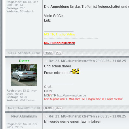
Registriert:
Do 18. Dez
2008, 01:14
Die
Anmeldung
für das Treffen ist
freigeschaltet
und w
Beiträge:
266
Wohnort:
Dörrebach
Viele Grüße,
Lutz
_________________
MG TF, Trophy Yellow
-----------------------------------------------
MG-Hunsrücktreffen
Do 17. Apr 2025, 18:50
Dieter
Re: 23. MG-Hunsrücktreffen 29.08.25 - 31.08.25
Und schon dabei.
Freue mich drauf
_________________
Gruß
Registriert:
Di 11. Nov
Dieter
2008, 00:19
MG
F
/TF
http://www.mgfcar.de
Beiträge:
5195
Kein Support über E-Mail oder PM, Fragen bitte im Forum stellen!
Wohnort:
Waldhessen
Mo 26. Mai 2025, 17:10
New Aluminium
Re: 23. MG-Hunsrücktreffen 29.08.25 - 31.08.25
Ich würde gerne einen Tag mitfahren.
Registriert:
So 28. Apr
2019, 22:05