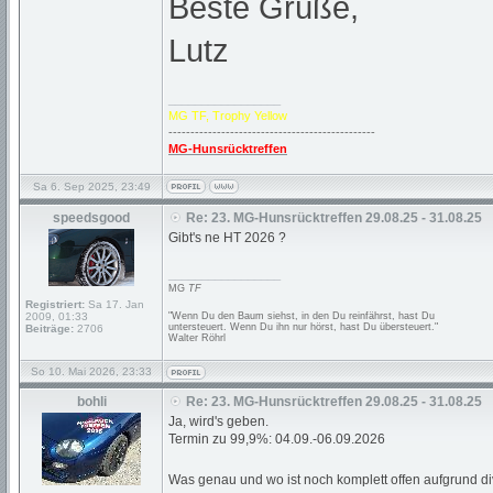
Beste Grüße,
Lutz
_________________
MG TF, Trophy Yellow
-----------------------------------------------
MG-Hunsrücktreffen
Sa 6. Sep 2025, 23:49
speedsgood
Re: 23. MG-Hunsrücktreffen 29.08.25 - 31.08.25
Gibt's ne HT 2026 ?
_________________
MG
TF
Registriert:
Sa 17. Jan
2009, 01:33
"Wenn Du den Baum siehst, in den Du reinfährst, hast Du
untersteuert. Wenn Du ihn nur hörst, hast Du übersteuert."
Beiträge:
2706
Walter Röhrl
So 10. Mai 2026, 23:33
bohli
Re: 23. MG-Hunsrücktreffen 29.08.25 - 31.08.25
Ja, wird's geben.
Termin zu 99,9%: 04.09.-06.09.2026
Was genau und wo ist noch komplett offen aufgrund di