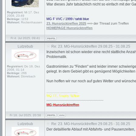
War dieses Jahr tatsächlich nicht so einfach mit der Ga
Registriert:
Mi 17. Dez
_________________
2008, 23:49
MG F VVC / 1999 / tahiti blue
Beiträge:
1153
Wohnort:
Rockenhausen
23. Hunsrücktreffen 2025
==> der Thread zum Treffen
HOMEPAGE Hunsrücktreffen
Fr 4. Jul 2025, 09:41
Lutzebub
Re: 23. MG-Hunsrücktreffen 29.08.25 - 31.08.25
Inzwischen ist schon wieder eine recht stattliche An
Problematik.
Gastronimien zu "Finden" wird leider immer schwierig
Registriert:
Do 18. Dez
2008, 01:14
gelegt. In dem Gebiet gibt es genügend Möglichkeite
Beiträge:
266
Wohnort:
Dörrebach
Nun hoffen wir nur noch auf gutes Wetter und wünsche
_________________
MG TF, Trophy Yellow
-----------------------------------------------
MG-Hunsrücktreffen
Fr 18. Jul 2025, 20:58
Lutzebub
Re: 23. MG-Hunsrücktreffen 29.08.25 - 31.08.25
Der detaillierte Ablauf mit Abfahrts- und Pausenzeiten