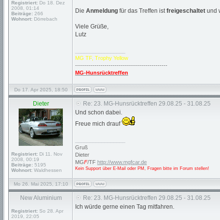
Registriert:
Do 18. Dez
2008, 01:14
Die
Anmeldung
für das Treffen ist
freigeschaltet
und w
Beiträge:
266
Wohnort:
Dörrebach
Viele Grüße,
Lutz
_________________
MG TF, Trophy Yellow
-----------------------------------------------
MG-Hunsrücktreffen
Do 17. Apr 2025, 18:50
Dieter
Re: 23. MG-Hunsrücktreffen 29.08.25 - 31.08.25
Und schon dabei.
Freue mich drauf
_________________
Gruß
Registriert:
Di 11. Nov
Dieter
2008, 00:19
MG
F
/TF
http://www.mgfcar.de
Beiträge:
5195
Kein Support über E-Mail oder PM, Fragen bitte im Forum stellen!
Wohnort:
Waldhessen
Mo 26. Mai 2025, 17:10
New Aluminium
Re: 23. MG-Hunsrücktreffen 29.08.25 - 31.08.25
Ich würde gerne einen Tag mitfahren.
Registriert:
So 28. Apr
2019, 22:05