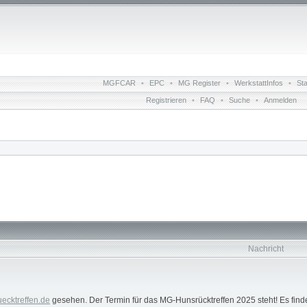
MGFCAR
•
EPC
•
MG Register
•
WerkstattInfos
•
St
Registrieren
•
FAQ
•
Suche
•
Anmelden
Nachricht
uecktreffen.de
gesehen. Der Termin für das MG-Hunsrücktreffen 2025 steht! Es finde