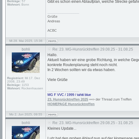
Beiträge:
57
Gibt es schon einen Ablaufplan, welche Strecke gefah
Wohnort:
Bonn
_________________
Grüße
Andreas
ACBC
Mi 28. Mai 2025, 15:36
bohli
Re: 23. MG-Hunsrücktreffen 29.08.25 - 31.08.25
Hallo.
Aktuell haben wir eine grobe Richtung, in welche Geg
konkrete Routenplanung steht noch nicht.
In 2 Wochen sollten wir da etwas haben.
Registriert:
Mi 17. Dez
Viele Grüße
2008, 23:49
Beiträge:
1153
Wohnort:
Rockenhausen
_________________
MG F VVC / 1999 / tahiti blue
23. Hunsrücktreffen 2025
==> der Thread zum Treffen
HOMEPAGE Hunsrücktreffen
Mo 2. Jun 2025, 09:55
bohli
Re: 23. MG-Hunsrücktreffen 29.08.25 - 31.08.25
Kleines Update...
Lutz hat den groben Ablauf nun auf der Homepage ge