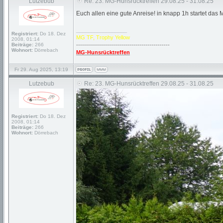
Lutzebub
Re: 23. MG-Hunsrücktreffen 29.08.25 - 31.08.25
Euch allen eine gute Anreise! in knapp 1h startet das
_________________
Registriert:
Do 18. Dez
MG TF, Trophy Yellow
2008, 01:14
Beiträge:
266
-----------------------------------------------
Wohnort:
Dörrebach
MG-Hunsrücktreffen
Fr 29. Aug 2025, 13:19
Lutzebub
Re: 23. MG-Hunsrücktreffen 29.08.25 - 31.08.25
Registriert:
Do 18. Dez
2008, 01:14
Beiträge:
266
Wohnort:
Dörrebach