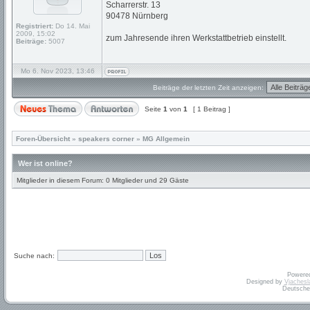
Scharrerstr. 13
90478 Nürnberg
Registriert:
Do 14. Mai
2009, 15:02
zum Jahresende ihren Werkstattbetrieb einstellt.
Beiträge:
5007
Mo 6. Nov 2023, 13:46
Beiträge der letzten Zeit anzeigen:
Seite
1
von
1
[ 1 Beitrag ]
Foren-Übersicht
»
speakers corner
»
MG Allgemein
Wer ist online?
Mitglieder in diesem Forum: 0 Mitglieder und 29 Gäste
Suche nach:
Powere
Designed by
Vjachesl
Deutsche