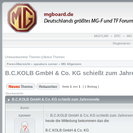
MGFCAR
•
EPC
•
MG 
Registrieren
Unbeantwortete Themen
|
Aktive Themen
Foren-Übersicht
»
speakers corner
»
MG Allgemein
B.C.KOLB GmbH & Co. KG schießt zum Jahr
Seite
1
von
1
[ 1 Beitrag ]
Druckansicht
B.C.KOLB GmbH & Co. KG schießt zum Jahresende
Autor
xpower
B.C.KOLB GmbH & Co. KG schießt zum Jahrese
heute die Mitteilung bekommen das die
B.C.KOLB GmbH & Co. KG