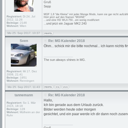
Gruß
Sepp
MGF 1,8 "die Kleine" mit jeder Menge Mods, kann sie gar nicht aufzähle
Registriert:
Di 24. Jul
Hört jetzt auf den Namen "MGINE"
2012, 11:26
...und eine HD WLA 750...ein wenig modifiziert
Beiträge:
2146
...und jetzt ein Jaguar MK2 240
Wohnort:
Wien
Mo 25. Sep 2017, 10:37
Sven
Re: MG Kalender 2018
Öhm... schick mir die bitte nochmal... ich kann nichts fi
_________________
The sun always shines in MG.
Registriert:
Mi 17. Dez
2008, 21:41
Beiträge:
1951
Wohnort:
Renningen
Mo 25. Sep 2017, 11:43
tannemann
Re: MG Kalender 2018
Hallo,
Registriert:
So 1. Mär
Ich bin gerade aus dem Urlaub zurück.
2015, 18:18
Beiträge:
128
Bilder werden heute oder morgen
Wohnort:
Mülheim an der
gesichtet, und ein paar werde ich dir dann noch zuse
Ruhr
_________________
Gruß