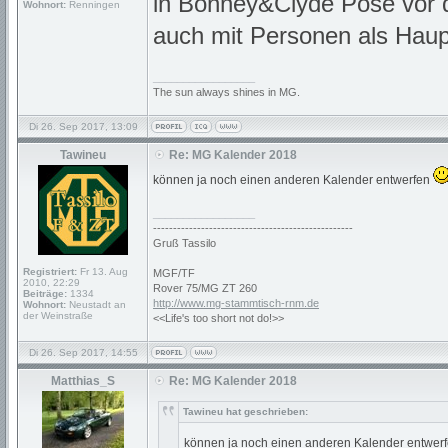
in Bonney&Clyde Pose vor 
Wohnort:
Renningen
auch mit Personen als Haupt
_________________
The sun always shines in MG.
Di 26. Sep 2017, 13:09
Tawineu
Re: MG Kalender 2018
können ja noch einen anderen Kalender entwerfen
_________________
--------------------------------------------------
Gruß Tassilo
Registriert:
Fr 13. Aug
MGF/TF
2010, 22:29
Rover 75/MG ZT 260
Beiträge:
1334
http://www.mg-stammtisch-rnm.de
Wohnort:
Neustadt an
der Weinstraße
<<Life's too short not do!>>
Di 26. Sep 2017, 14:55
Matthias_S
Re: MG Kalender 2018
Tawineu hat geschrieben:
können ja noch einen anderen Kalender entwer