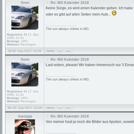
Sven
Re: MG Kalender 2018
Keine Sorge, es wird einen Kalender geben. Ich habe n
oder es gibt auf allen Seiten mein Auto...
_________________
The sun always shines in MG.
Registriert:
Mi 17. Dez
2008, 21:41
Beiträge:
1951
Wohnort:
Renningen
Mi 20. Sep 2017, 10:26
Sven
Re: MG Kalender 2018
Last orders, please! Wir haben immernoch nur 3 Einsen
_________________
The sun always shines in MG.
Registriert:
Mi 17. Dez
2008, 21:41
Beiträge:
1951
Wohnort:
Renningen
Mo 25. Sep 2017, 10:28
Joezapp
Re: MG Kalender 2018
Von meiner hast ja noch die Bilder aus Apulien, soweit 
_________________