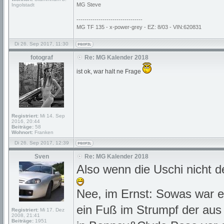
MG Steve
Ingolstadt
---------------------------------
MG TF 135 - x-power-grey - EZ: 8/03 - VIN:620831
Di 26. Sep 2017, 11:30
fotograf
Re: MG Kalender 2018
ist ok, war halt ne Frage
Registriert:
Mi 14. Sep
2016, 20:44
Beiträge:
58
Wohnort:
Franken
Di 26. Sep 2017, 12:39
Sven
Re: MG Kalender 2018
Also wenn die Uschi nicht d
Nee, im Ernst: Sowas war ei
ein Fuß im Strumpf der aus
Registriert:
Mi 17. Dez
2008, 21:41
Beiträge:
1951