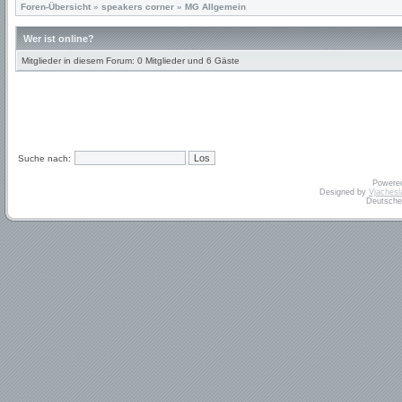
Foren-Übersicht
»
speakers corner
»
MG Allgemein
Wer ist online?
Mitglieder in diesem Forum: 0 Mitglieder und 6 Gäste
Suche nach:
Powere
Designed by
Vjachesl
Deutsche