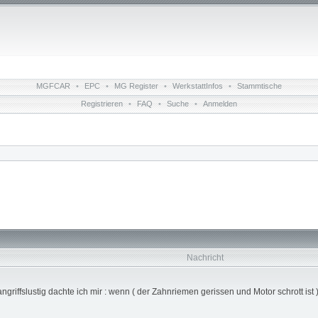
MGFCAR
•
EPC
•
MG Register
•
WerkstattInfos
•
Stammtische
Registrieren
•
FAQ
•
Suche
•
Anmelden
Nachricht
ngriffslustig dachte ich mir : wenn ( der Zahnriemen gerissen und Motor schrott is