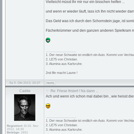
Vielleicht müsst Ihr mir nur ein bisschen helfen ...
und wenn er wieder läuft, lass ich Ihn nicht wieder d
Das Geld was ich durch den Schornstein jage, ist somi
Fächerkrümmer und den ganzen anderen Spielkram mach
_________________
1. Der neue Schwatte ist endlich ein Auto. Kommt von Vechta
2. LE75 von Christian.
3. Alumina aus Karlsruhe.
2nd life macht Laune !
Sa 5. Okt 2013, 20:37
Cadde
Re: Friese frisiert ! Na dann ...
Ach und wenn ich schon mal dabei bin , wie heisst d
_________________
1. Der neue Schwatte ist endlich ein Auto. Kommt von Vechta
2. LE75 von Christian.
Registriert:
Di 20. Nov
2012, 16:30
3. Alumina aus Karlsruhe.
Beiträge:
1931