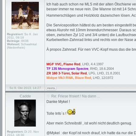
Ich hab auch schon ne MLS mit der alten Ölschiene v
besser immer ne neue rein. Die Wanne ist mit 14 Sch
Hammerschlägen und Holzklotz dazwischen lösen. Ach
Die Serviceposition hättest du am besten eingestellt 
etwas Alurohr mit 10mm Innendurchmesser. Daraus schn
Registriert:
So 9. Jan
oben, zwischen Zyl 1/2 und 3/4 unten) die Laufbuchsen
2011, 09:18
Kurbelwellen-Zahnrad links und rechts von der Nase a
Beiträge:
6636
Wohnort:
Schwalmtal
(Niederrhein)
À propos Zahnrad: Für nen VVC-Kopf muss das die brei
_________________
MGF VVC, Flame Red
, LHD, 4.4.1997
TF 135 Monogram Spectre
, RHD, 18.6.2004
ZR 160 3-Türer, Solar Red
, LPG, LHD, 21.8.2001
Midget Mk3 RWA, Blaze Red
, LHD, 12/1972
So 6. Okt 2013, 14:27
Cadde
Re: Friese frisiert ! Na dann ...
Danke Mykel !
Tolle Info´s !
Aber mein Schreibstil , ist wohl nicht deutlich genug.
Registriert:
Di 20. Nov
@Mykel : der Kopf ist noch drauf, ich hatte da nur die
2012, 16:30