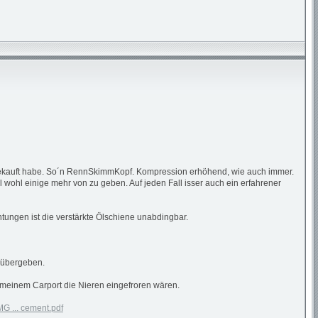
 gekauft habe. So´n RennSkimmKopf. Kompression erhöhend, wie auch immer.
sel wohl einige mehr von zu geben. Auf jeden Fall isser auch ein erfahrener
htungen ist die verstärkte Ölschiene unabdingbar.
u übergeben.
 meinem Carport die Nieren eingefroren wären.
MG ... cement.pdf