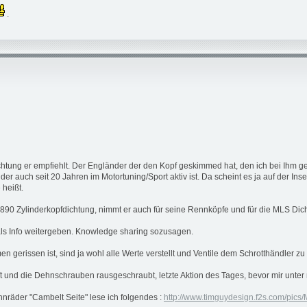
.
chtung er empfiehlt. Der Engländer der den Kopf geskimmed hat, den ich bei Ihm
der auch seit 20 Jahren im Motortuning/Sport aktiv ist. Da scheint es ja auf der In
 heißt.
S 890 Zylinderkopfdichtung, nimmt er auch für seine Rennköpfe und für die MLS Dic
 als Info weitergeben. Knowledge sharing sozusagen.
men gerissen ist, sind ja wohl alle Werte verstellt und Ventile dem Schrotthändler z
t und die Dehnschrauben rausgeschraubt, letzte Aktion des Tages, bevor mir unter
hnräder "Cambelt Seite" lese ich folgendes :
http://www.timguydesign.f2s.com/pics/