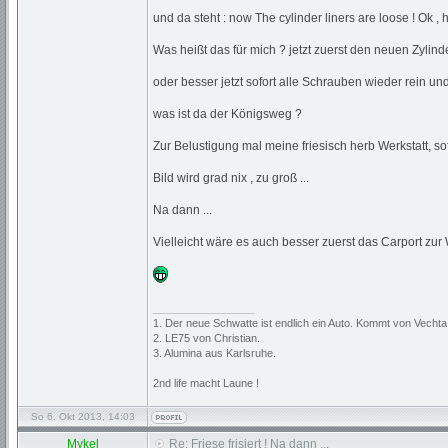
und da steht : now The cylinder liners are loose ! Ok ,
Was heißt das für mich ? jetzt zuerst den neuen Zylin
oder besser jetzt sofort alle Schrauben wieder rein un
was ist da der Königsweg ?
Zur Belustigung mal meine friesisch herb Werkstatt, so
Bild wird grad nix , zu groß ...
Na dann ...
Vielleicht wäre es auch besser zuerst das Carport zu
_________________
1. Der neue Schwatte ist endlich ein Auto. Kommt von Vechta
2. LE75 von Christian.
3. Alumina aus Karlsruhe.
2nd life macht Laune !
So 6. Okt 2013, 14:03
Mykel
Re: Friese frisiert ! Na dann ...