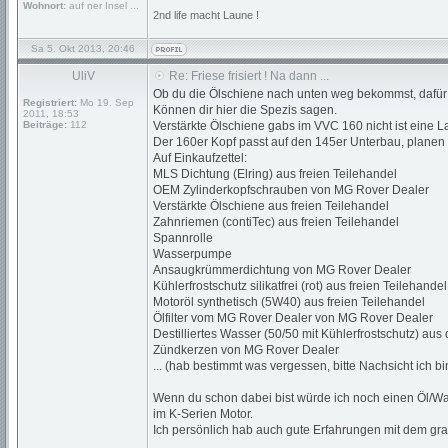
Wohnort:
auf ner Insel ...
2nd life macht Laune !
Sa 5. Okt 2013, 20:46
UliV
Re: Friese frisiert ! Na dann ...
Ob du die Ölschiene nach unten weg bekommst, dafür 
Registriert:
Mo 19. Sep
Können dir hier die Spezis sagen.
2011, 18:53
Beiträge:
112
Verstärkte Ölschiene gabs im VVC 160 nicht ist eine 
Der 160er Kopf passt auf den 145er Unterbau, planen d
Auf Einkaufzettel:
MLS Dichtung (Elring) aus freien Teilehandel
OEM Zylinderkopfschrauben von MG Rover Dealer
Verstärkte Ölschiene aus freien Teilehandel
Zahnriemen (contiTec) aus freien Teilehandel
Spannrolle
Wasserpumpe
Ansaugkrümmerdichtung von MG Rover Dealer
Kühlerfrostschutz silikatfrei (rot) aus freien Teilehandel
Motoröl synthetisch (5W40) aus freien Teilehandel
Ölfilter vom MG Rover Dealer von MG Rover Dealer
Destilliertes Wasser (50/50 mit Kühlerfrostschutz) au
Zündkerzen von MG Rover Dealer
... (hab bestimmt was vergessen, bitte Nachsicht ich b
Wenn du schon dabei bist würde ich noch einen Öl/Wa
im K-Serien Motor.
Ich persönlich hab auch gute Erfahrungen mit dem g