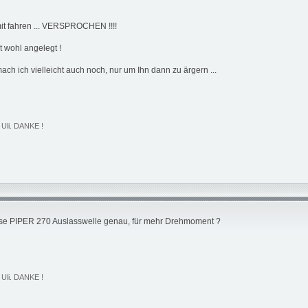
amit fahren ... VERSPROCHEN !!!!
t wohl angelegt !
 ich vielleicht auch noch, nur um Ihn dann zu ärgern ...
 Uli. DANKE !
iese PIPER 270 Auslasswelle genau, für mehr Drehmoment ?
 Uli. DANKE !