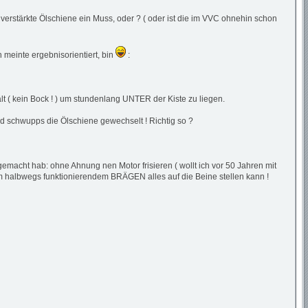
 verstärkte Ölschiene ein Muss, oder ? ( oder ist die im VVC ohnehin schon
 meinte ergebnisorientiert, bin
:
lt ( kein Bock ! ) um stundenlang UNTER der Kiste zu liegen.
nd schwupps die Ölschiene gewechselt ! Richtig so ?
gemacht hab: ohne Ahnung nen Motor frisieren ( wollt ich vor 50 Jahren mit
m halbwegs funktionierendem BRÄGEN alles auf die Beine stellen kann !