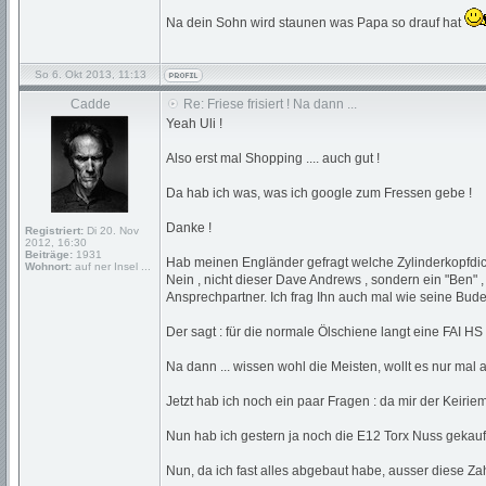
Na dein Sohn wird staunen was Papa so drauf hat
So 6. Okt 2013, 11:13
Cadde
Re: Friese frisiert ! Na dann ...
Yeah Uli !
Also erst mal Shopping .... auch gut !
Da hab ich was, was ich google zum Fressen gebe !
Danke !
Registriert:
Di 20. Nov
2012, 16:30
Beiträge:
1931
Hab meinen Engländer gefragt welche Zylinderkopfdi
Wohnort:
auf ner Insel ...
Nein , nicht dieser Dave Andrews , sondern ein "Ben" , 
Ansprechpartner. Ich frag Ihn auch mal wie seine Bude
Der sagt : für die normale Ölschiene langt eine FAI H
Na dann ... wissen wohl die Meisten, wollt es nur mal
Jetzt hab ich noch ein paar Fragen : da mir der Keirie
Nun hab ich gestern ja noch die E12 Torx Nuss gekauf
Nun, da ich fast alles abgebaut habe, ausser diese Za