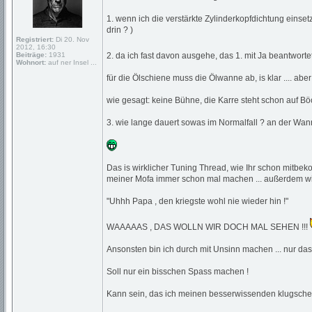
1. wenn ich die verstärkte Zylinderkopfdichtung einse
drin ? )
Registriert:
Di 20. Nov
2012, 16:30
Beiträge:
1931
2. da ich fast davon ausgehe, das 1. mit Ja beantworte
Wohnort:
auf ner Insel ...
für die Ölschiene muss die Ölwanne ab, is klar .... a
wie gesagt: keine Bühne, die Karre steht schon auf Bö
3. wie lange dauert sowas im Normalfall ? an der Wann
Das is wirklicher Tuning Thread, wie Ihr schon mitbek
meiner Mofa immer schon mal machen ... außerdem will
"Uhhh Papa , den kriegste wohl nie wieder hin !"
WAAAAAS , DAS WOLLN WIR DOCH MAL SEHEN !!!
Ansonsten bin ich durch mit Unsinn machen ... nur das 
Soll nur ein bisschen Spass machen !
Kann sein, das ich meinen besserwissenden klugsch