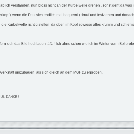
 hab ich verstanden. nun bloss nicht an der Kurbelwelle drehen , sonst geht da was i
derkopf ( wenn die Post sich endlich mal bequemt ) drauf und festziehen und danach
d die Kurbelwelle richtig stellen, da oben im Kopf sowieso alles krumm und schief 
fern sich das Bild hochladen läßt !! Ich ahne schon wie ich im Winter vorm Bollero
r Werkstatt umzubauen, als sich gleich an dem MGF zu erproben.
 Uli. DANKE !