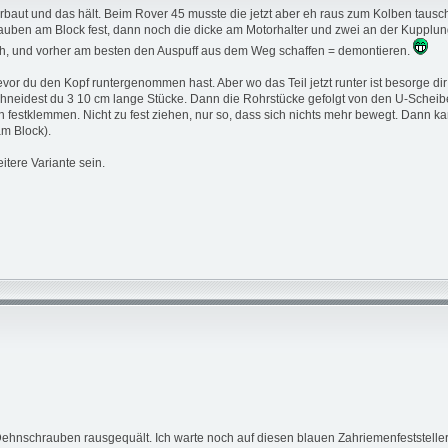
erbaut und das hält. Beim Rover 45 musste die jetzt aber eh raus zum Kolben tau
rauben am Block fest, dann noch die dicke am Motorhalter und zwei an der Kupplu
, und vorher am besten den Auspuff aus dem Weg schaffen = demontieren.
bevor du den Kopf runtergenommen hast. Aber wo das Teil jetzt runter ist besorge 
eidest du 3 10 cm lange Stücke. Dann die Rohrstücke gefolgt von den U-Scheiben 
 festklemmen. Nicht zu fest ziehen, nur so, dass sich nichts mehr bewegt. Dann k
m Block).
tere Variante sein.
 Dehnschrauben rausgequält. Ich warte noch auf diesen blauen Zahriemenfeststeller.