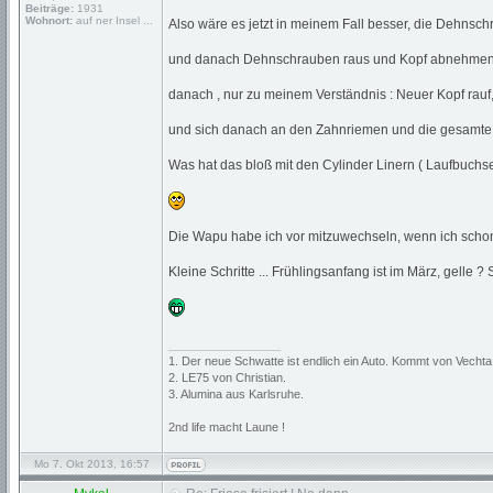
Beiträge:
1931
Wohnort:
auf ner Insel ...
Also wäre es jetzt in meinem Fall besser, die Dehnsc
und danach Dehnschrauben raus und Kopf abnehmen ,
danach , nur zu meinem Verständnis : Neuer Kopf rauf,
und sich danach an den Zahnriemen und die gesamte E
Was hat das bloß mit den Cylinder Linern ( Laufbuchse
Die Wapu habe ich vor mitzuwechseln, wenn ich schon ma
Kleine Schritte ... Frühlingsanfang ist im März, gelle
_________________
1. Der neue Schwatte ist endlich ein Auto. Kommt von Vechta
2. LE75 von Christian.
3. Alumina aus Karlsruhe.
2nd life macht Laune !
Mo 7. Okt 2013, 16:57