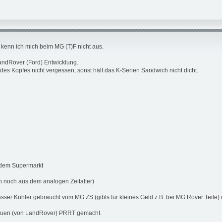
kenn ich mich beim MG (T)F nicht aus.
LandRover (Ford) Entwicklung.
es Kopfes nicht vergessen, sonst hält das K-Serien Sandwich nicht dicht.
s dem Supermarkt
in noch aus dem analogen Zeitalter)
sser Kühler gebraucht vom MG ZS (gibts für kleines Geld z.B. bei MG Rover Teile
rauen (von LandRover) PRRT gemacht.