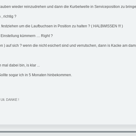
hrauben wieder reinzudrehen und dann die Kurbelwelle in Serviceposition zu bring
 richtig ?
 festziehen um die Laufbuchsen in Position zu halten ? ( HALBWISSEN !!! )
instellung kümmern .... Right ?
n ) auf sich ? wenn die nicht esichert sind und verrutschen, dann is Kacke am dam
l dabei bin, is klar ...
 ? Sollte sogar ich in 5 Monaten hinbekommen.
 Uli. DANKE !