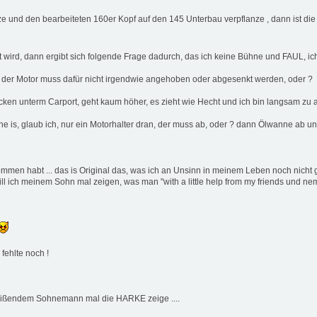
tze und den bearbeiteten 160er Kopf auf den 145 Unterbau verpflanze , dann ist die
t wird, dann ergibt sich folgende Frage dadurch, das ich keine Bühne und FAUL, ich
ber der Motor muss dafür nicht irgendwie angehoben oder abgesenkt werden, oder ?
cken unterm Carport, geht kaum höher, es zieht wie Hecht und ich bin langsam zu a
e is, glaub ich, nur ein Motorhalter dran, der muss ab, oder ? dann Ölwanne ab u
ommen habt ... das is Original das, was ich an Unsinn in meinem Leben noch nicht 
 ich meinem Sohn mal zeigen, was man "with a little help from my friends und ne
fehlte noch !
eißendem Sohnemann mal die HARKE zeige ....