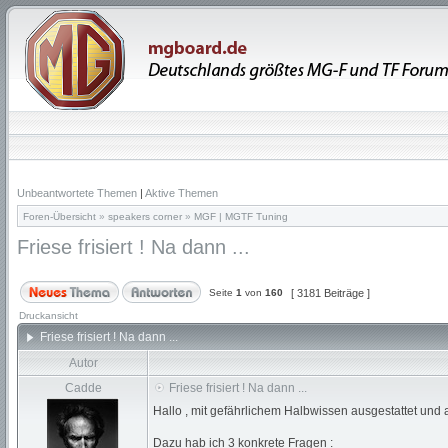
Unbeantwortete Themen
|
Aktive Themen
Foren-Übersicht
»
speakers corner
»
MGF | MGTF Tuning
Friese frisiert ! Na dann ...
Seite
1
von
160
[ 3181 Beiträge ]
Druckansicht
Friese frisiert ! Na dann ...
Autor
Cadde
Friese frisiert ! Na dann ...
Hallo , mit gefährlichem Halbwissen ausgestattet und a
Dazu hab ich 3 konkrete Fragen :