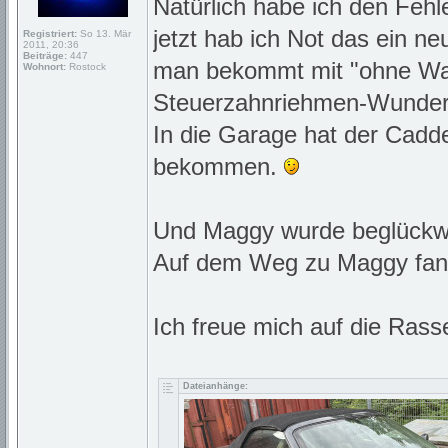
Natürlich habe ich den Feh
jetzt hab ich Not das ein n
Registriert:
So 13. Mär
2011, 20:36
Beiträge:
447
man bekommt mit "ohne War
Wohnort:
Rostock
Steuerzahnriehmen-Wunder
In die Garage hat der Cadd
bekommen.
Und Maggy wurde beglück
Auf dem Weg zu Maggy fan
Ich freue mich auf die Ra
Dateianhänge: