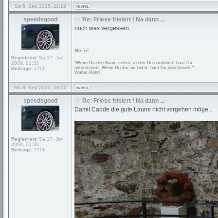
Sa 6. Sep 2025, 11:22
speedsgood
Re: Friese frisiert ! Na dann ...
noch was vergessen....
_________________
MG
TF
Registriert:
Sa 17. Jan
2009, 01:33
"Wenn Du den Baum siehst, in den Du reinfährst, hast Du
untersteuert. Wenn Du ihn nur hörst, hast Du übersteuert."
Beiträge:
2706
Walter Röhrl
Mo 8. Sep 2025, 18:50
speedsgood
Re: Friese frisiert ! Na dann ...
Damit Cadde die gute Laune nicht vergehen möge...
Registriert:
Sa 17. Jan
2009, 01:33
Beiträge:
2706