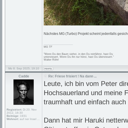
Nächstes MG (Turbo) Projekt scheint jedenfalls gesiche
_________________
MG
TF
"Wenn Du den Baum siehst, in den Du reinfährst, hast Du
untersteuert. Wenn Du ihn nur hörst, hast Du übersteuert."
Walter Röhrl
Mo 8. Sep 2025, 19:10
Cadde
Re: Friese frisiert ! Na dann ...
Leute, ich bin vom Peter dir
Hochsauerland und meine Fr
traumhaft und einfach auch 
Registriert:
Di 20. Nov
2012, 16:30
Beiträge:
1931
Dann hat mir Haruki netter
Wohnort:
auf ner Insel ...