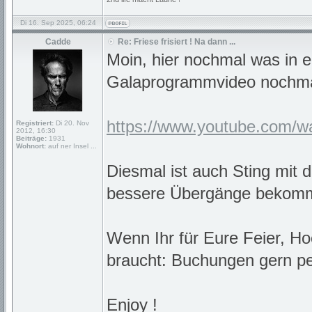
Di 16. Sep 2025, 06:24
Cadde
Re: Friese frisiert ! Na dann ...
Moin, hier nochmal was in e
Galaprogrammvideo nochmal
https://www.youtube.com/
Registriert:
Di 20. Nov
2012, 16:30
Beiträge:
1931
Wohnort:
auf ner Insel ...
Diesmal ist auch Sting mit 
bessere Übergänge bekom
Wenn Ihr für Eure Feier, Ho
braucht: Buchungen gern pe
Enjoy !