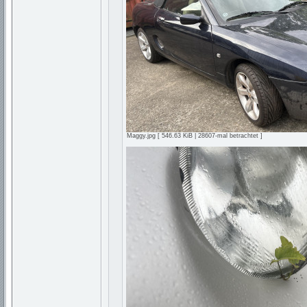
Maggy.jpg [ 546.63 KiB | 28607-mal betrachtet ]