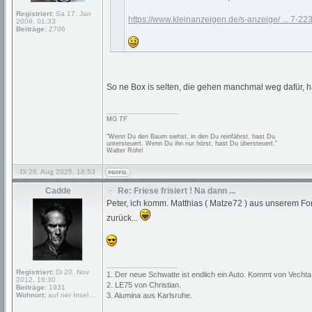
Registriert:
Sa 17. Jan
https://www.kleinanzeigen.de/s-anzeige/ ... 7-22
2009, 01:33
Beiträge:
2706
So ne Box is selten, die gehen manchmal weg dafür, 
_________________
MG
TF
"Wenn Du den Baum siehst, in den Du reinfährst, hast Du
untersteuert. Wenn Du ihn nur hörst, hast Du übersteuert."
Walter Röhrl
Di 26. Aug 2025, 18:53
Cadde
Re: Friese frisiert ! Na dann ...
Peter, ich komm. Matthias ( Matze72 ) aus unserem Foru
zurück...
_________________
Registriert:
Di 20. Nov
1. Der neue Schwatte ist endlich ein Auto. Kommt von Vechta
2012, 16:30
2. LE75 von Christian.
Beiträge:
1931
Wohnort:
auf ner Insel ...
3. Alumina aus Karlsruhe.