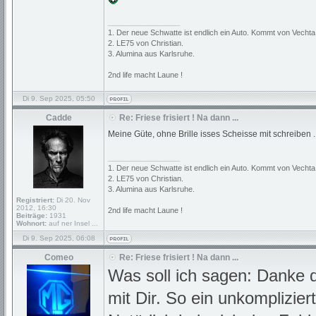
_________________
1. Der neue Schwatte ist endlich ein Auto. Kommt von Vechta
2. LE75 von Christian.
3. Alumina aus Karlsruhe.
2nd life macht Laune !
Di 9. Sep 2025, 05:50
Cadde
Re: Friese frisiert ! Na dann ...
Meine Güte, ohne Brille isses Scheisse mit schreiben .
_________________
1. Der neue Schwatte ist endlich ein Auto. Kommt von Vechta
2. LE75 von Christian.
3. Alumina aus Karlsruhe.
Registriert:
Di 20. Nov
2012, 16:30
2nd life macht Laune !
Beiträge:
1931
Wohnort:
auf ner Insel ...
Di 9. Sep 2025, 06:08
Comeo
Re: Friese frisiert ! Na dann ...
Was soll ich sagen: Danke 
mit Dir. So ein unkomplizie