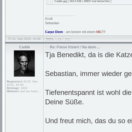
Cadde.jpg [ 343.6 KiB | 28607-mal betrachtet ]
_________________
Gruß
Sebastian
Carpe Diem
- am besten mit einem
MG
TF
Fr 12. Sep 2025, 10:46
Cadde
Re: Friese frisiert ! Na dann ...
Tja Benedikt, da is die Kat
Sebastian, immer wieder ge
Registriert:
Di 20. Nov
2012, 16:30
Beiträge:
1931
Tiefenentspannt ist wohl di
Wohnort:
auf ner Insel ...
Deine Süße.
Und freut mich, das du so e