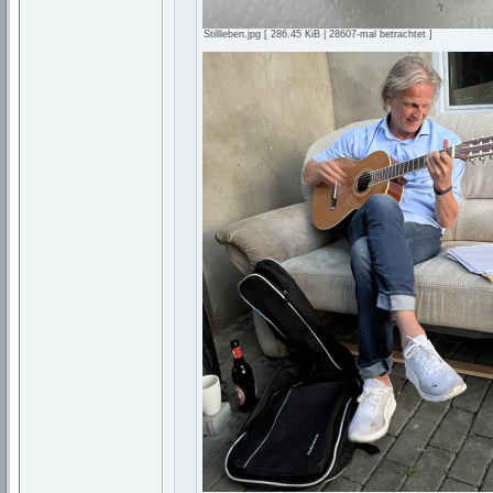
Stillleben.jpg [ 286.45 KiB | 28607-mal betrachtet ]