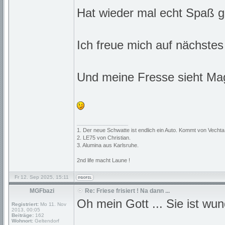
Hat wieder mal echt Spaß 
Ich freue mich auf nächst
Und meine Fresse sieht Mag
_________________
1. Der neue Schwatte ist endlich ein Auto. Kommt von Vechta
2. LE75 von Christian.
3. Alumina aus Karlsruhe.
2nd life macht Laune !
Fr 12. Sep 2025, 15:11
MGFbazi
Re: Friese frisiert ! Na dann ...
Oh mein Gott ... Sie ist wun
Registriert:
Mo 11. Nov
2013, 00:05
Beiträge:
162
Wohnort:
Geltendorf