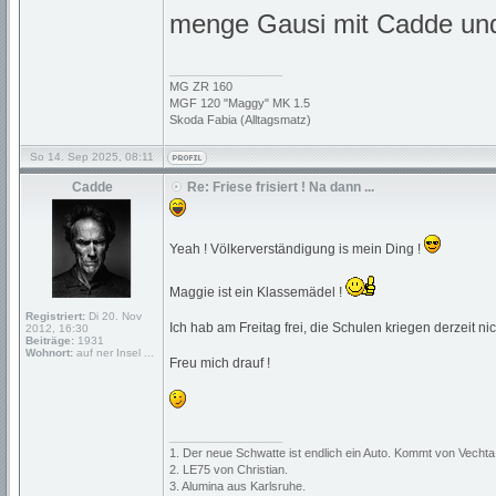
menge Gausi mit Cadde un
_________________
MG ZR 160
MGF 120 "Maggy" MK 1.5
Skoda Fabia (Alltagsmatz)
So 14. Sep 2025, 08:11
Cadde
Re: Friese frisiert ! Na dann ...
Yeah ! Völkerverständigung is mein Ding !
Maggie ist ein Klassemädel !
Registriert:
Di 20. Nov
Ich hab am Freitag frei, die Schulen kriegen derzeit ni
2012, 16:30
Beiträge:
1931
Wohnort:
auf ner Insel ...
Freu mich drauf !
_________________
1. Der neue Schwatte ist endlich ein Auto. Kommt von Vechta
2. LE75 von Christian.
3. Alumina aus Karlsruhe.