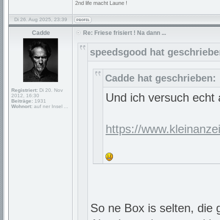
2nd life macht Laune !
Di 26. Aug 2025, 23:39
Cadde
Re: Friese frisiert ! Na dann ...
speedsgood hat geschriebe
Cadde hat geschrieben:
Registriert:
Di 20. Nov
Und ich versuch echt a
2012, 16:30
Beiträge:
1931
Wohnort:
auf ner Insel ...
https://www.kleinanze
So ne Box is selten, di