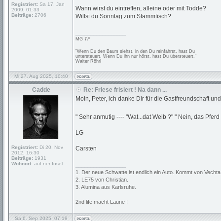
Registriert:
Sa 17. Jan
Wann wirst du eintreffen, alleine oder mit Todde?
2009, 01:33
Beiträge:
2706
Willst du Sonntag zum Stammtisch?
_________________
MG
TF
"Wenn Du den Baum siehst, in den Du reinfährst, hast Du
untersteuert. Wenn Du ihn nur hörst, hast Du übersteuert."
Walter Röhrl
Mi 27. Aug 2025, 10:40
Cadde
Re: Friese frisiert ! Na dann ...
Moin, Peter, ich danke Dir für die Gastfreundschaft und 
" Sehr anmutig ---- "Wat...dat Weib ?" " Nein, das Pferd 
LG
Registriert:
Di 20. Nov
Carsten
2012, 16:30
Beiträge:
1931
Wohnort:
auf ner Insel ...
_________________
1. Der neue Schwatte ist endlich ein Auto. Kommt von Vechta
2. LE75 von Christian.
3. Alumina aus Karlsruhe.
2nd life macht Laune !
Sa 6. Sep 2025, 07:19