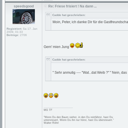
speedsgood
Re: Friese frisiert ! Na dann ...
Cadde hat geschrieben:
Moin, Peter, ich danke Dir für die Gastfreundschaf
Registriert:
Sa 17. Jan
2009, 01:33
Beiträge:
2706
Gern' mien Jung
Cadde hat geschrieben:
" Sehr anmutig ---- "Wat...dat Weib ?" " Nein, das 
_________________
MG
TF
"Wenn Du den Baum siehst, in den Du reinfährst, hast Du
untersteuert. Wenn Du ihn nur hörst, hast Du übersteuert."
Walter Röhrl