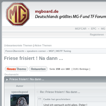
MGFCAR
•
EPC
•
MG 
Registrieren
Unbeantwortete Themen
|
Aktive Themen
Foren-Übersicht
»
speakers corner
»
MGF | MGTF Tuning
Friese frisiert ! Na dann ...
Seite
158
von
160
[ 3181 Beiträge ]
Druckansicht
Friese frisiert ! Na dann ...
Autor
speedsgood
Re: Friese frisiert ! Na dann ...
Cadde hat geschrieben:
Und ich versuch echt alles, Peter !