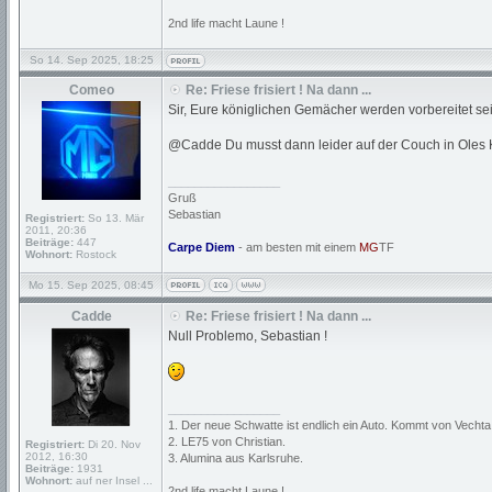
2nd life macht Laune !
So 14. Sep 2025, 18:25
Comeo
Re: Friese frisiert ! Na dann ...
Sir, Eure königlichen Gemächer werden vorbereitet sei
@Cadde Du musst dann leider auf der Couch in Oles 
_________________
Gruß
Sebastian
Registriert:
So 13. Mär
2011, 20:36
Beiträge:
447
Carpe Diem
- am besten mit einem
MG
TF
Wohnort:
Rostock
Mo 15. Sep 2025, 08:45
Cadde
Re: Friese frisiert ! Na dann ...
Null Problemo, Sebastian !
_________________
1. Der neue Schwatte ist endlich ein Auto. Kommt von Vechta
2. LE75 von Christian.
Registriert:
Di 20. Nov
2012, 16:30
3. Alumina aus Karlsruhe.
Beiträge:
1931
Wohnort:
auf ner Insel ...
2nd life macht Laune !