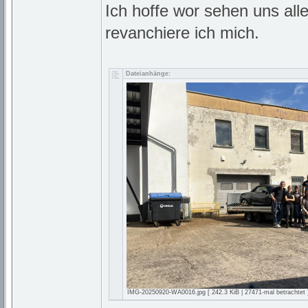
Ich hoffe wor sehen uns all
revanchiere ich mich.
Dateianhänge:
IMG-20250920-WA0016.jpg [ 242.3 KiB | 27471-mal betrachtet 