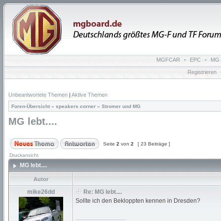
MGFCAR
•
EPC
•
MG 
Registrieren
Unbeantwortete Themen
|
Aktive Themen
Foren-Übersicht
»
speakers corner
»
Stromer und MG
MG lebt....
Seite
2
von
2
[ 23 Beiträge ]
Druckansicht
MG lebt....
Autor
mike26dd
Re: MG lebt....
Sollte ich den Bekloppten kennen in Dresden?
_________________