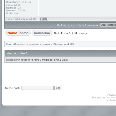
Registriert:
Do 1. Jul
2010, 12:36
Beiträge:
247
Wohnort:
94544
Hofkirchen
Di 27. Sep 2022, 22:48
Beiträge der letzten Zeit anzeigen:
Seite
2
von
2
[ 23 Beiträge ]
Foren-Übersicht
»
speakers corner
»
Stromer und MG
Wer ist online?
Mitglieder in diesem Forum: 0 Mitglieder und 1 Gast
Suche nach:
Powere
Designed by
Vjachesl
Deutsche