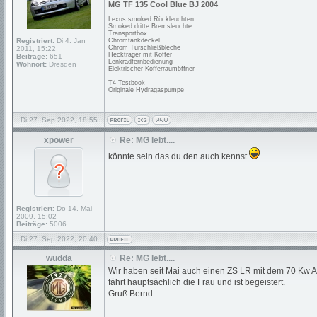
MG TF 135 Cool Blue BJ 2004
Lexus smoked Rückleuchten
Smoked dritte Bremsleuchte
Transportbox
Registriert:
Di 4. Jan
Chromtankdeckel
Chrom Türschließbleche
2011, 15:22
Heckträger mit Koffer
Beiträge:
651
Lenkradfernbedienung
Wohnort:
Dresden
Elektrischer Kofferraumöffner
T4 Testbook
Originale Hydragaspumpe
Di 27. Sep 2022, 18:55
xpower
Re: MG lebt....
könnte sein das du den auch kennst
Registriert:
Do 14. Mai
2009, 15:02
Beiträge:
5006
Di 27. Sep 2022, 20:40
wudda
Re: MG lebt....
Wir haben seit Mai auch einen ZS LR mit dem 70 Kw 
fährt hauptsächlich die Frau und ist begeistert.
Gruß Bernd