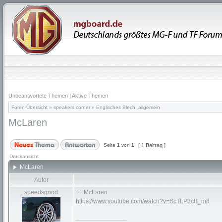
Unbeantwortete Themen
|
Aktive Themen
Foren-Übersicht
»
speakers corner
»
Englisches Blech, allgemein
McLaren
Seite
1
von
1
[ 1 Beitrag ]
Druckansicht
McLaren
Autor
speedsgood
McLaren
https://www.youtube.com/watch?v=ScTLP3cB_m8
_________________