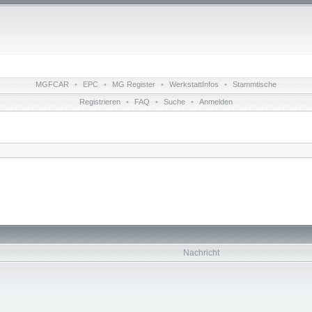
MGFCAR
•
EPC
•
MG Register
•
WerkstattInfos
•
Stammtische
Registrieren
•
FAQ
•
Suche
•
Anmelden
Nachricht