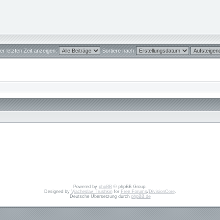
er letzten Zeit anzeigen:
Sortiere nach
Powered by
phpBB
© phpBB Group.
Designed by
Vjacheslav Trushkin
for
Free Forums
/
DivisionCore
.
Deutsche Übersetzung durch
phpBB.de