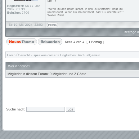
MG
TF
Registriert:
Sa 17. Jan
2009, 01:33
"Wenn Du den Baum siehst, in den Du reinfährst, hast Du
untersteuert. Wenn Du ihn nur hörst, hast Du übersteuert."
Beiträge:
2706
Walter Röhrl
So 19. Mai 2024, 22:53
Beiträge d
Seite
1
von
1
[ 1 Beitrag ]
Foren-Übersicht
»
speakers corner
»
Englisches Blech, allgemein
Wer ist online?
Mitglieder in diesem Forum: 0 Mitglieder und 2 Gäste
Suche nach: