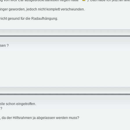
tung von MGFCar ausgedruckt daneben liegen hatte
). Das habe ich jetzt an al
eringer geworden, jedoch nicht komplett verschwunden.
 nicht gesund für die Radaufhängung.
ssen ?
ile schon eingetroffen.
n?
e, da der Hilfsrahmen ja abgelassen werden muss?