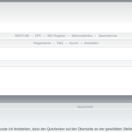
MGFCAR
•
EPC
•
MG Register
•
WerkstattInfos
•
Stammtische
Registrieren
•
FAQ
•
Suche
•
Anmelden
Nachricht
e ich feststellen, dass der Querlenker auf der Oberseite an der gewölbten Stelle s