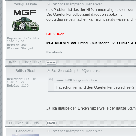
rodriguezstyle
Re: Stossdämpfer / Querlenker
das Problem ist das der Hilfsrahmen abgelassen werde
Die Querlenker selbst sind dagegen spottbillig
ob du das selbst machen kannst musst du wissen, ich
_________________
Gruß David
Registriert:
Fr 19. Nov
2010, 14:09
MGF MKII MPI (VVC umbau) mit "noch" 163.3 DIN-PS & 
Beiträge:
350
Wohnort:
Stuttgart
Facebook
Fr 20. Jan 2012, 12:42
British Steel
Re: Stossdämpfer / Querlenker
Registriert:
Di 5. Okt
Lancelot20 hat geschrieben:
2010, 17:29
Beiträge:
2130
Hat schon jemand den Querlenker gewechselt?
Ja, ich glaube den Linken mittlerweile der ganze Sta
Fr 20. Jan 2012, 19:38
Lancelot20
Re: Stossdämpfer / Querlenker