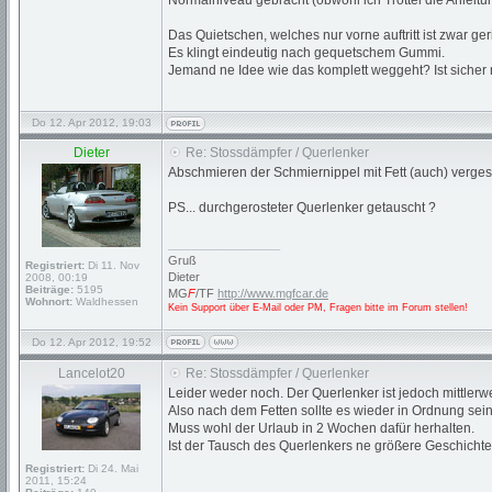
Normalniveau gebracht (obwohl ich Trottel die Anlei
Das Quietschen, welches nur vorne auftritt ist zwar g
Es klingt eindeutig nach gequetschem Gummi.
Jemand ne Idee wie das komplett weggeht? Ist sicher
Do 12. Apr 2012, 19:03
Dieter
Re: Stossdämpfer / Querlenker
Abschmieren der Schmiernippel mit Fett (auch) verge
PS... durchgerosteter Querlenker getauscht ?
_________________
Gruß
Registriert:
Di 11. Nov
Dieter
2008, 00:19
Beiträge:
5195
MG
F
/TF
http://www.mgfcar.de
Wohnort:
Waldhessen
Kein Support über E-Mail oder PM, Fragen bitte im Forum stellen!
Do 12. Apr 2012, 19:52
Lancelot20
Re: Stossdämpfer / Querlenker
Leider weder noch. Der Querlenker ist jedoch mittlerwe
Also nach dem Fetten sollte es wieder in Ordnung sei
Muss wohl der Urlaub in 2 Wochen dafür herhalten.
Ist der Tausch des Querlenkers ne größere Geschicht
Registriert:
Di 24. Mai
2011, 15:24