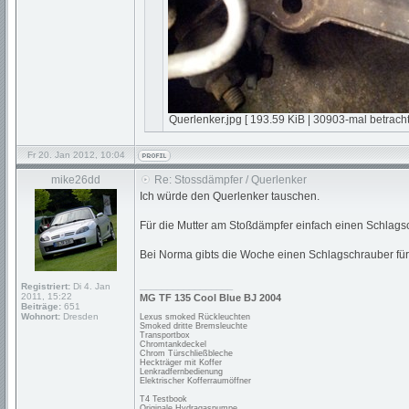
Querlenker.jpg [ 193.59 KiB | 30903-mal betracht
Fr 20. Jan 2012, 10:04
mike26dd
Re: Stossdämpfer / Querlenker
Ich würde den Querlenker tauschen.
Für die Mutter am Stoßdämpfer einfach einen Schlagsc
Bei Norma gibts die Woche einen Schlagschrauber für 2
_________________
Registriert:
Di 4. Jan
2011, 15:22
MG TF 135 Cool Blue BJ 2004
Beiträge:
651
Wohnort:
Dresden
Lexus smoked Rückleuchten
Smoked dritte Bremsleuchte
Transportbox
Chromtankdeckel
Chrom Türschließbleche
Heckträger mit Koffer
Lenkradfernbedienung
Elektrischer Kofferraumöffner
T4 Testbook
Originale Hydragaspumpe