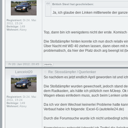
British Steel hat geschrieben:
Ja, ich glaube den Linken mittlerweile der gan
Registriert:
Di 24. Mai
2011, 15:24
Beiträge:
149
Wohnort:
Alzey
Top, dann bin ich wenigstens nicht der erste. Komisc
Die Stoßdämpfer hinten konnte ich nun doch relativ ei
Über Nacht mit WD 40 ziehen lassen, dann oben mit n
problematisch, da hier der Platz doch arg beengt ist 
Fr 20. Jan 2012, 20:45
Lancelot20
Re: Stossdämpfer / Querlenker
So nachdem es jetzt endlich April geworden ist und ic
Die Stoßdämpfer wurden gewechselt, jedoch stand der
dem Radkasten, als hätte ich plötzlich nen MJeep. Ok
Wagen etwas einfedern muss, auch beim Lenken unte
Registriert:
Di 24. Mai
2011, 15:24
Beiträge:
149
Da ich vor dem Wechsel keinerlei Probleme hatte kann
Wohnort:
Alzey
Verbaut habe ich folgende: Excel-G (autoteile24.de)
Durch die Forumsuche wurde ich nicht unbedingt schlau