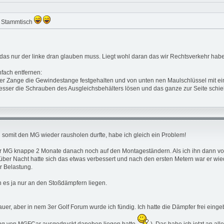
ze Stammtisch
h das nur der linke dran glauben muss. Liegt wohl daran das wir Rechtsverkehr ha
nfach entfernen:
er Zange die Gewindestange festgehalten und von unten nen Maulschlüssel mit ein
(besser die Schrauben des Ausgleichsbehälters lösen und das ganze zur Seite schi
h somit den MG wieder rausholen durfte, habe ich gleich ein Problem!
 MG knappe 2 Monate danach noch auf den Montageständern. Als ich ihn dann vorl
 über Nacht hatte sich das etwas verbessert und nach den ersten Metern war er wie
r Belastung.
 es ja nur an den Stoßdämpfern liegen.
er, aber in nem 3er Golf Forum wurde ich fündig. Ich hatte die Dämpfer frei eing