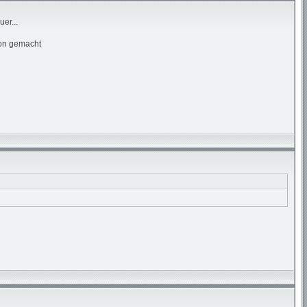
er...
hon gemacht