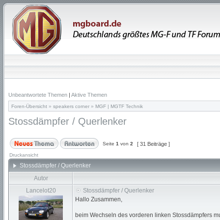
Unbeantwortete Themen
|
Aktive Themen
Foren-Übersicht
»
speakers corner
»
MGF | MGTF Technik
Stossdämpfer / Querlenker
Seite
1
von
2
[ 31 Beiträge ]
Druckansicht
Stossdämpfer / Querlenker
Autor
Lancelot20
Stossdämpfer / Querlenker
Hallo Zusammen,
beim Wechseln des vorderen linken Stossdämpfers musst