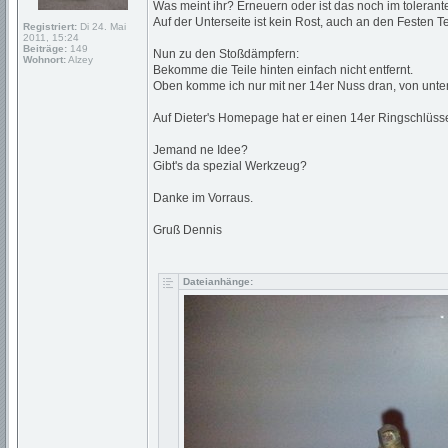
Was meint ihr? Erneuern oder ist das noch im toleran
Auf der Unterseite ist kein Rost, auch an den Festen Te
Registriert:
Di 24. Mai
2011, 15:24
Beiträge:
149
Nun zu den Stoßdämpfern:
Wohnort:
Alzey
Bekomme die Teile hinten einfach nicht entfernt.
Oben komme ich nur mit ner 14er Nuss dran, von unten k
Auf Dieter's Homepage hat er einen 14er Ringschlüsse
Jemand ne Idee?
Gibt's da spezial Werkzeug?
Danke im Vorraus.
Gruß Dennis
Dateianhänge: