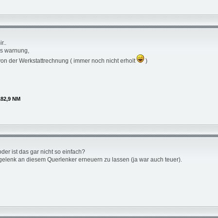
r..
ls warnung,
von der Werkstattrechnung ( immer noch nicht erholt
)
182,9 NM
der ist das gar nicht so einfach?
gelenk an diesem Querlenker erneuern zu lassen (ja war auch teuer).