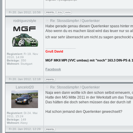
Fr 20. Jan 2012, 10:56
rodriguezstyle
Re: Stossdämpfer / Querlenker
Habe gerade genau diesen Querlenker spass hinter mi
Also wenn du es machen lässt wird das teuer nur so a
ich war sehr überrascht um nicht zu sagen geschockt 
_________________
Gruß David
Registriert:
Fr 19. Nov
2010, 14:09
MGF MKII MPI (VVC umbau) mit "noch" 163.3 DIN-PS & 
Beiträge:
350
Wohnort:
Stuttgart
Facebook
Fr 20. Jan 2012, 12:18
Lancelot20
Re: Stossdämpfer / Querlenker
Naja wen dann wollte ich den schon selbst erneuern, o
Hatte den MG Mitte 2011 in der Werkstatt um das Trag
Das hätten die doch sehen müssen das der durch ist!
Hat schon jemand den Querlenker gewechselt?
Registriert:
Di 24. Mai
2011, 15:24
Beiträge:
149
Wohnort:
Alzey
Fr 20. Jan 2012, 12:29