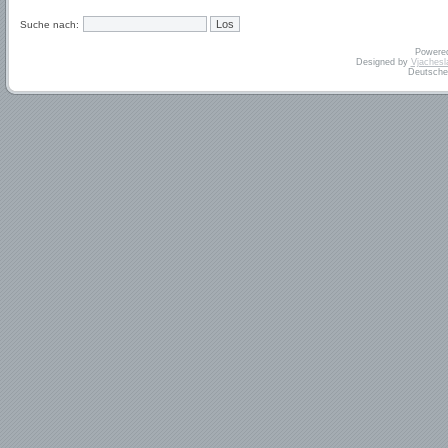
Suche nach:
Powere
Designed by
Vjachesl
Deutsche