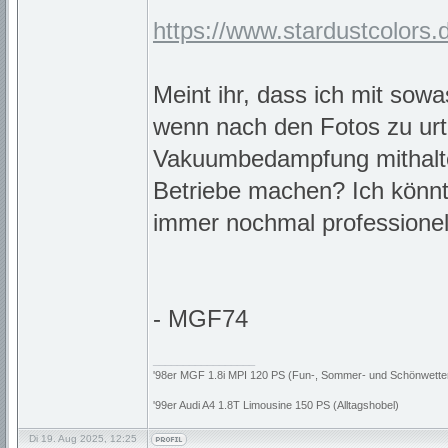
https://www.stardustcolors.de
Meint ihr, dass ich mit sow
wenn nach den Fotos zu urtei
Vakuumbedampfung mithalte
Betriebe machen? Ich könnt
immer nochmal professionell
- MGF74
_________________
'98er MGF 1.8i MPI 120 PS (Fun-, Sommer- und Schönwette
'99er Audi A4 1.8T Limousine 150 PS (Alltagshobel)
Di 19. Aug 2025, 12:25