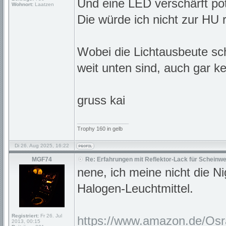
Und eine LED verschärft pot
Wohnort:
Laatzen
Die würde ich nicht zur HU 
Wobei die Lichtausbeute sc
weit unten sind, auch gar k
gruss kai
_________________
Trophy 160 in gelb
Di 26. Aug 2025, 16:22
MGF74
Re: Erfahrungen mit Reflektor-Lack für Scheinwe
nene, ich meine nicht die 
Halogen-Leuchtmittel.
Registriert:
Fr 26. Jul
https://www.amazon.de/Osra
2013, 00:15