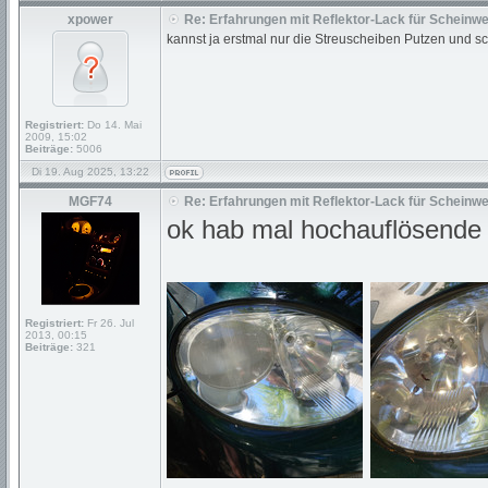
xpower
Re: Erfahrungen mit Reflektor-Lack für Scheinwe
kannst ja erstmal nur die Streuscheiben Putzen und s
Registriert:
Do 14. Mai
2009, 15:02
Beiträge:
5006
Di 19. Aug 2025, 13:22
MGF74
Re: Erfahrungen mit Reflektor-Lack für Scheinwe
ok hab mal hochauflösende 
Registriert:
Fr 26. Jul
2013, 00:15
Beiträge:
321