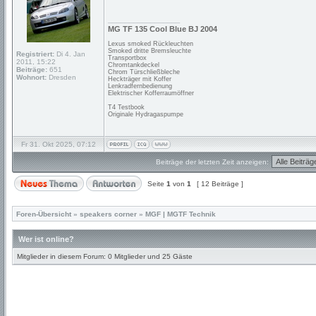
_________________
MG TF 135 Cool Blue BJ 2004
Lexus smoked Rückleuchten
Smoked dritte Bremsleuchte
Registriert:
Di 4. Jan
Transportbox
2011, 15:22
Chromtankdeckel
Beiträge:
651
Chrom Türschließbleche
Wohnort:
Dresden
Heckträger mit Koffer
Lenkradfernbedienung
Elektrischer Kofferraumöffner
T4 Testbook
Originale Hydragaspumpe
Fr 31. Okt 2025, 07:12
Beiträge der letzten Zeit anzeigen:
Seite
1
von
1
[ 12 Beiträge ]
Foren-Übersicht
»
speakers corner
»
MGF | MGTF Technik
Wer ist online?
Mitglieder in diesem Forum: 0 Mitglieder und 25 Gäste