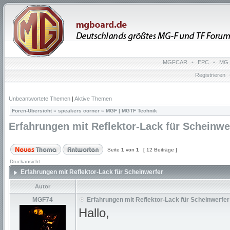
MGFCAR
•
EPC
•
MG 
Registrieren
Unbeantwortete Themen
|
Aktive Themen
Foren-Übersicht
»
speakers corner
»
MGF | MGTF Technik
Erfahrungen mit Reflektor-Lack für Scheinwe
Seite
1
von
1
[ 12 Beiträge ]
Druckansicht
Erfahrungen mit Reflektor-Lack für Scheinwerfer
Autor
MGF74
Erfahrungen mit Reflektor-Lack für Scheinwerfer
Hallo,