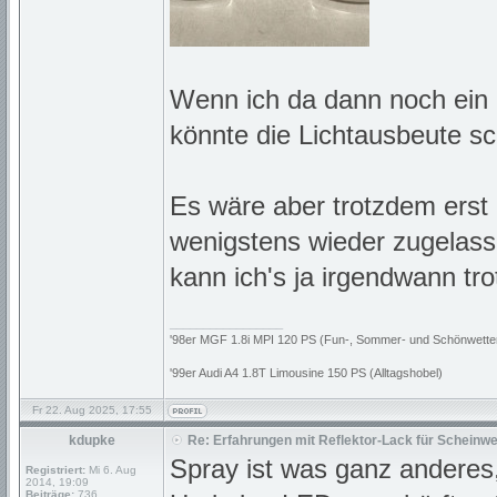
Wenn ich da dann noch ein
könnte die Lichtausbeute sc
Es wäre aber trotzdem erst 
wenigstens wieder zugelass
kann ich's ja irgendwann t
_________________
'98er MGF 1.8i MPI 120 PS (Fun-, Sommer- und Schönwette
'99er Audi A4 1.8T Limousine 150 PS (Alltagshobel)
Fr 22. Aug 2025, 17:55
kdupke
Re: Erfahrungen mit Reflektor-Lack für Scheinwe
Spray ist was ganz anderes
Registriert:
Mi 6. Aug
2014, 19:09
Beiträge:
736