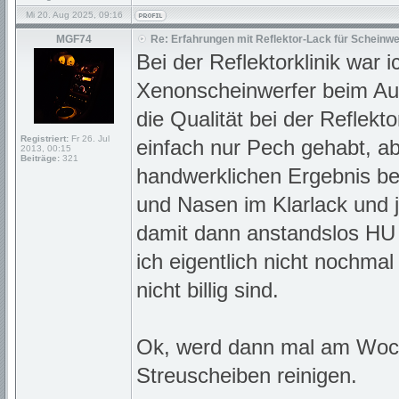
Mi 20. Aug 2025, 09:16
MGF74
Re: Erfahrungen mit Reflektor-Lack für Scheinwe
Bei der Reflektorklinik war 
Xenonscheinwerfer beim Audi
die Qualität bei der Reflektor
Registriert:
Fr 26. Jul
einfach nur Pech gehabt, ab
2013, 00:15
Beiträge:
321
handwerklichen Ergebnis bei
und Nasen im Klarlack und 
damit dann anstandslos HU
ich eigentlich nicht nochma
nicht billig sind.
Ok, werd dann mal am Woch
Streuscheiben reinigen.