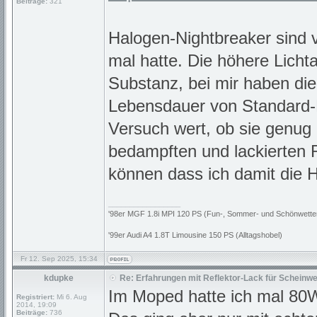
Beiträge:
321
Halogen-Nightbreaker sind vo
mal hatte. Die höhere Licht
Substanz, bei mir haben die
Lebensdauer von Standard-
Versuch wert, ob sie genug
bedampften und lackierten 
können dass ich damit die 
_________________
'98er MGF 1.8i MPI 120 PS (Fun-, Sommer- und Schönwette
'99er Audi A4 1.8T Limousine 150 PS (Alltagshobel)
Fr 12. Sep 2025, 15:34
kdupke
Re: Erfahrungen mit Reflektor-Lack für Scheinwe
Im Moped hatte ich mal 80W
Registriert:
Mi 6. Aug
2014, 19:09
Beiträge:
736