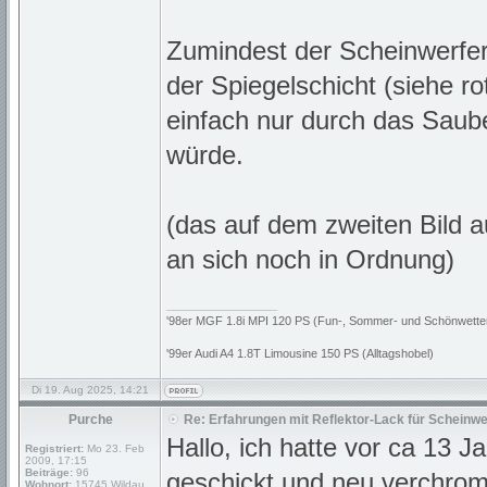
Zumindest der Scheinwerfer
der Spiegelschicht (siehe ro
einfach nur durch das Sau
würde.
(das auf dem zweiten Bild au
an sich noch in Ordnung)
_________________
'98er MGF 1.8i MPI 120 PS (Fun-, Sommer- und Schönwette
'99er Audi A4 1.8T Limousine 150 PS (Alltagshobel)
Di 19. Aug 2025, 14:21
Purche
Re: Erfahrungen mit Reflektor-Lack für Scheinwe
Hallo, ich hatte vor ca 13 J
Registriert:
Mo 23. Feb
2009, 17:15
Beiträge:
96
geschickt und neu verchrom
Wohnort:
15745 Wildau