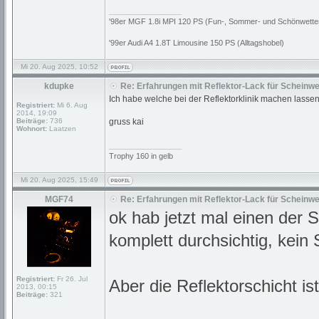
_________________
'98er MGF 1.8i MPI 120 PS (Fun-, Sommer- und Schönwette
'99er Audi A4 1.8T Limousine 150 PS (Alltagshobel)
Mi 20. Aug 2025, 10:52
kdupke
Re: Erfahrungen mit Reflektor-Lack für Scheinwe
Ich habe welche bei der Reflektorklinik machen lassen
Registriert:
Mi 6. Aug
2014, 19:09
Beiträge:
736
gruss kai
Wohnort:
Laatzen
_________________
Trophy 160 in gelb
Mi 20. Aug 2025, 15:49
MGF74
Re: Erfahrungen mit Reflektor-Lack für Scheinwe
ok hab jetzt mal einen der 
komplett durchsichtig, kein
Registriert:
Fr 26. Jul
Aber die Reflektorschicht ist
2013, 00:15
Beiträge:
321