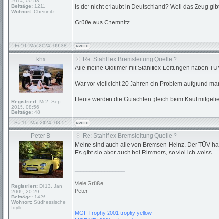
2014, 00:58
Beiträge:
1211
Is der nicht erlaubt in Deutschland? Weil das Zeug g
Wohnort:
Chemnitz
Grüße aus Chemnitz
Fr 10. Mai 2024, 09:38
khs
Re: Stahlflex Bremsleitung Quelle ?
Alle meine Oldtimer mit Stahlflex-Leitungen haben TÜ
War vor vielleicht 20 Jahren ein Problem aufgrund m
Heute werden die Gutachten gleich beim Kauf mitgeliefe
Registriert:
Mi 2. Sep
2015, 08:56
Beiträge:
48
Sa 11. Mai 2024, 08:51
Peter B
Re: Stahlflex Bremsleitung Quelle ?
Meine sind auch alle von Bremsen-Heinz. Der TÜV hatte
Es gibt sie aber auch bei Rimmers, so viel ich weiss....
_________________
-----------
Viele Grüße
Registriert:
Di 13. Jan
Peter
2009, 20:29
Beiträge:
1426
Wohnort:
Südhessische
Idylle
MGF Trophy 2001 trophy yellow