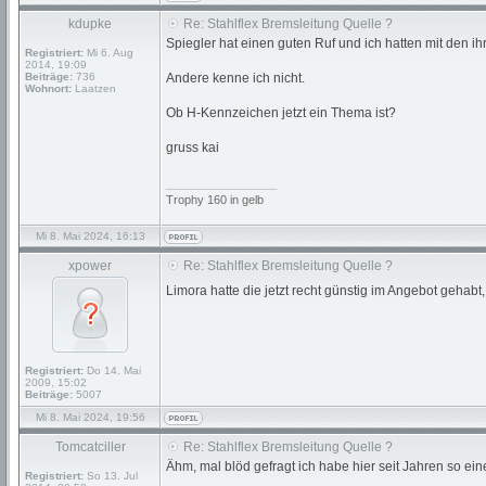
kdupke
Re: Stahlflex Bremsleitung Quelle ?
Spiegler hat einen guten Ruf und ich hatten mit den i
Registriert:
Mi 6. Aug
2014, 19:09
Beiträge:
736
Andere kenne ich nicht.
Wohnort:
Laatzen
Ob H-Kennzeichen jetzt ein Thema ist?
gruss kai
_________________
Trophy 160 in gelb
Mi 8. Mai 2024, 16:13
xpower
Re: Stahlflex Bremsleitung Quelle ?
Limora hatte die jetzt recht günstig im Angebot gehabt
Registriert:
Do 14. Mai
2009, 15:02
Beiträge:
5007
Mi 8. Mai 2024, 19:56
Tomcatciller
Re: Stahlflex Bremsleitung Quelle ?
Ähm, mal blöd gefragt ich habe hier seit Jahren so ei
Registriert:
So 13. Jul