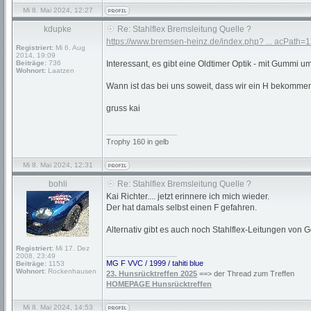
Mi 8. Mai 2024, 12:27
kdupke
Re: Stahlflex Bremsleitung Quelle ?
https://www.bremsen-heinz.de/index.php? ... acPath=
Registriert:
Mi 6. Aug
2014, 19:09
Beiträge:
736
Interessant, es gibt eine Oldtimer Optik - mit Gummi u
Wohnort:
Laatzen
Wann ist das bei uns soweit, dass wir ein H bekomm
gruss kai
_________________
Trophy 160 in gelb
Mi 8. Mai 2024, 12:31
bohli
Re: Stahlflex Bremsleitung Quelle ?
Kai Richter.... jetzt erinnere ich mich wieder.
Der hat damals selbst einen F gefahren.
Alternativ gibt es auch noch Stahlflex-Leitungen von 
Registriert:
Mi 17. Dez
_________________
2008, 23:49
MG F VVC / 1999 / tahiti blue
Beiträge:
1153
Wohnort:
Rockenhausen
23. Hunsrücktreffen 2025
==> der Thread zum Treffen
HOMEPAGE Hunsrücktreffen
Mi 8. Mai 2024, 14:53