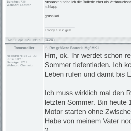
Beiträge:
736
Ansonsten sehe ich die Batterie eher als Verbrauchsart
Wohnort:
Laatzen
schlapp.
gruss kai
_________________
Trophy 160 in gelb
Mo 10. Apr 2023, 19:05
Tomcatciller
Re: größere Batterie Mgf MK1
Hm, ok. Ihr werdet schon re
Registriert:
So 13. Jul
2014, 00:58
Beiträge:
1211
Sommer tiefentladen. Ich ko
Wohnort:
Chemnitz
Leben rufen und damit bis E
Ich muss wirklich mal den 
letzten Sommer. Bin heute
Motor starten ohne Zwische
Habe von meinem Vater noc
2.