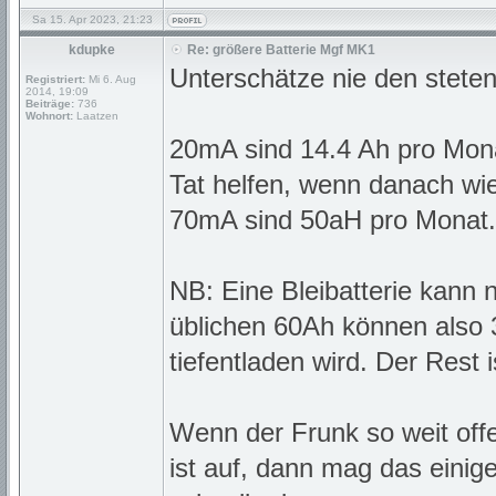
Sa 15. Apr 2023, 21:23
kdupke
Re: größere Batterie Mgf MK1
Unterschätze nie den steten 
Registriert:
Mi 6. Aug
2014, 19:09
Beiträge:
736
Wohnort:
Laatzen
20mA sind 14.4 Ah pro Monat
Tat helfen, wenn danach wi
70mA sind 50aH pro Monat.
NB: Eine Bleibatterie kann 
üblichen 60Ah können also 
tiefentladen wird. Der Res
Wenn der Frunk so weit offe
ist auf, dann mag das einige