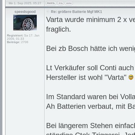
Mo 1. Sep 2025, 05:27
speedsgood
Re: größere Batterie Mgf MK1
Varta wurde minimum 2 x ver
fraglich.
Registriert:
Sa 17. Jan
2009, 01:33
Beiträge:
2706
Bei zb Bosch hätte ich weni
Lt Verkäufer soll Conti auc
Hersteller ist wohl "Varta"
Im Standard waren bei Voll
Ah Batterien verbaut, mit 
Bei längerem Stehen einfac