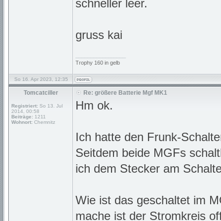
schneller leer.
gruss kai
_________________
Trophy 160 in gelb
So 16. Apr 2023, 12:35
Tomcatciller
Re: größere Batterie Mgf MK1
Hm ok.
Registriert:
So 13. Jul
2014, 00:58
Beiträge:
1211
Wohnort:
Chemnitz
Ich hatte den Frunk-Schalte
Seitdem beide MGFs schalt
ich dem Stecker am Schalte
Wie ist das geschaltet im
mache ist der Stromkreis o