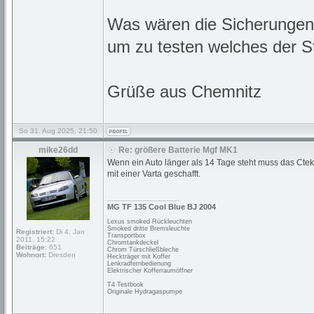
Was wären die Sicherungen
um zu testen welches der St
Grüße aus Chemnitz
So 31. Aug 2025, 21:50
mike26dd
Re: größere Batterie Mgf MK1
Wenn ein Auto länger als 14 Tage steht muss das Ctek r
mit einer Varta geschafft.
_________________
MG TF 135 Cool Blue BJ 2004
Lexus smoked Rückleuchten
Smoked dritte Bremsleuchte
Registriert:
Di 4. Jan
Transportbox
2011, 15:22
Chromtankdeckel
Beiträge:
651
Chrom Türschließbleche
Wohnort:
Dresden
Heckträger mit Koffer
Lenkradfernbedienung
Elektrischer Kofferraumöffner
T4 Testbook
Originale Hydragaspumpe