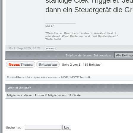
ständige Ctek Triggerei. Je
dann ein Steuergerät die G
_________________
MG
TF
"Wenn Du den Baum siehst, in den Du reinfährst, hast Du
untersteuert. Wenn Du ihn nur hörst, hast Du übersteuert."
Walter Röhrl
Mo 1. Sep 2025, 06:26
Beiträge der letzten Zeit anzeigen:
Seite
2
von
2
[ 35 Beiträge ]
Foren-Übersicht
»
speakers corner
»
MGF | MGTF Technik
Wer ist online?
Mitglieder in diesem Forum: 0 Mitglieder und 11 Gäste
Suche nach: