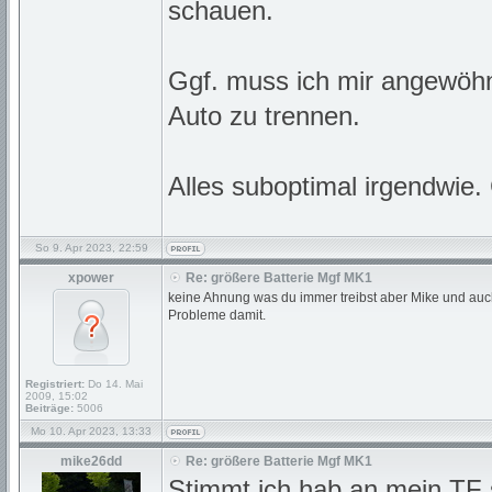
schauen.
Ggf. muss ich mir angewöhn
Auto zu trennen.
Alles suboptimal irgendwie
So 9. Apr 2023, 22:59
xpower
Re: größere Batterie Mgf MK1
keine Ahnung was du immer treibst aber Mike und auc
Probleme damit.
Registriert:
Do 14. Mai
2009, 15:02
Beiträge:
5006
Mo 10. Apr 2023, 13:33
mike26dd
Re: größere Batterie Mgf MK1
Stimmt ich hab an mein TF s