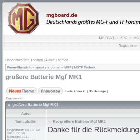
MGFCAR
•
EPC
•
MG 
Registrieren
Unbeantwortete Themen
|
Aktive Themen
Foren-Übersicht
»
speakers corner
»
MGF | MGTF Technik
größere Batterie Mgf MK1
Seite
2
von
2
[ 35 Beiträge ]
Druckansicht
größere Batterie Mgf MK1
Autor
Tomcatciller
Re: größere Batterie Mgf MK1
Danke für die Rückmeldung
Registriert:
So 13. Jul
2014, 00:58
Beiträge:
1211