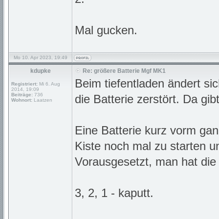
Mal gucken.
Mo 10. Apr 2023, 19:49
kdupke
Re: größere Batterie Mgf MK1
Beim tiefentladen ändert sic
Registriert:
Mi 6. Aug
2014, 19:09
Beiträge:
736
die Batterie zerstört. Da gibt
Wohnort:
Laatzen
Eine Batterie kurz vorm gan
Kiste noch mal zu starten u
Vorausgesetzt, man hat die
3, 2, 1 - kaputt.