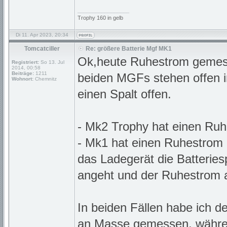
_________________
Trophy 160 in gelb
Di 11. Apr 2023, 20:34
Tomcatciller
Re: größere Batterie Mgf MK1
Ok,heute Ruhestrom gemes
Registriert:
So 13. Jul
2014, 00:58
Beiträge:
1211
beiden MGFs stehen offen 
Wohnort:
Chemnitz
einen Spalt offen.
- Mk2 Trophy hat einen Ru
- Mk1 hat einen Ruhestrom
das Ladegerät die Batteries
angeht und der Ruhestrom a
In beiden Fällen habe ich d
an Masse gemessen, während