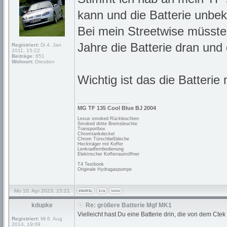
kann und die Batterie unbek
Bei mein Streetwise müsste
Jahre die Batterie dran und 
Registriert:
Di 4. Jan
2011, 15:22
Beiträge:
651
Wohnort:
Dresden
Wichtig ist das die Batterie 
_________________
MG TF 135 Cool Blue BJ 2004
Lexus smoked Rückleuchten
Smoked dritte Bremsleuchte
Transportbox
Chromtankdeckel
Chrom Türschließbleche
Heckträger mit Koffer
Lenkradfernbedienung
Elektrischer Kofferraumöffner
T4 Testbook
Originale Hydragaspumpe
Mo 10. Apr 2023, 15:21
kdupke
Re: größere Batterie Mgf MK1
Vielleicht hast Du eine Batterie drin, die von dem Cte
Registriert:
Mi 6. Aug
2014, 19:09