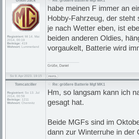
Union Jack
Re: größere Batterie Mgf MK1
habe meinen F immer an eine
Hobby-Fahrzeug, der steht 
je nach Wetter eben, ist eb
beiden anderen Oldies, häng
Registriert:
Mi 14. Mai
2014, 00:19
Beiträge:
419
vorgaukelt, Batterie wird i
Wohnort:
Lummerland
_________________
Grüße, Daniel
So 9. Apr 2023, 19:15
Tomcatciller
Re: größere Batterie Mgf MK1
Hm, so langsam kann ich na
Registriert:
So 13. Jul
2014, 00:58
Beiträge:
1211
gesagt hat.
Wohnort:
Chemnitz
Beide MGFs sind im Oktobe
dann zur Winterruhe in de