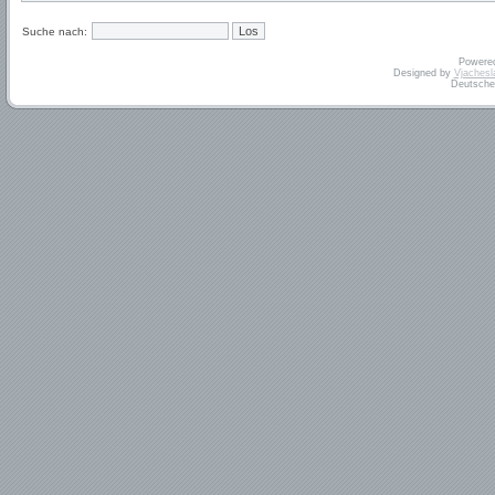
Suche nach:
Powere
Designed by
Vjachesl
Deutsche