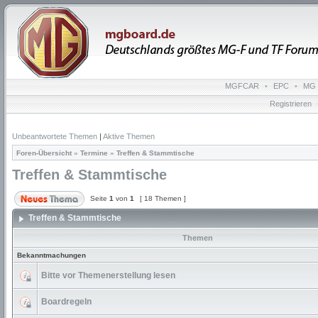
MGFCAR
•
EPC
•
MG 
Registrieren
Unbeantwortete Themen
|
Aktive Themen
Foren-Übersicht
»
Termine
»
Treffen & Stammtische
Treffen & Stammtische
Seite
1
von
1
[ 18 Themen ]
Treffen & Stammtische
Themen
Bekanntmachungen
Bitte vor Themenerstellung lesen
Boardregeln