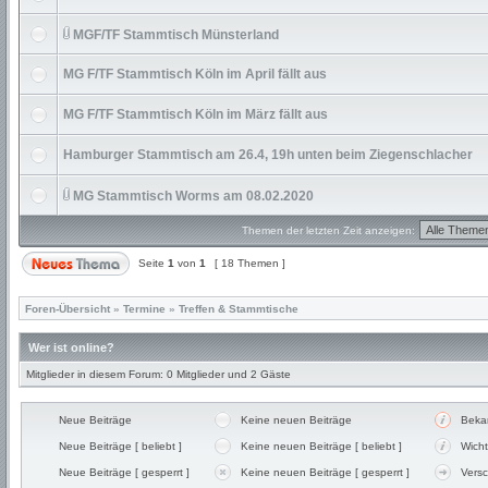
MGF/TF Stammtisch Münsterland
MG F/TF Stammtisch Köln im April fällt aus
MG F/TF Stammtisch Köln im März fällt aus
Hamburger Stammtisch am 26.4, 19h unten beim Ziegenschlacher
MG Stammtisch Worms am 08.02.2020
Themen der letzten Zeit anzeigen:
Seite
1
von
1
[ 18 Themen ]
Foren-Übersicht
»
Termine
»
Treffen & Stammtische
Wer ist online?
Mitglieder in diesem Forum: 0 Mitglieder und 2 Gäste
Neue Beiträge
Keine neuen Beiträge
Beka
Neue Beiträge [ beliebt ]
Keine neuen Beiträge [ beliebt ]
Wicht
Neue Beiträge [ gesperrt ]
Keine neuen Beiträge [ gesperrt ]
Vers