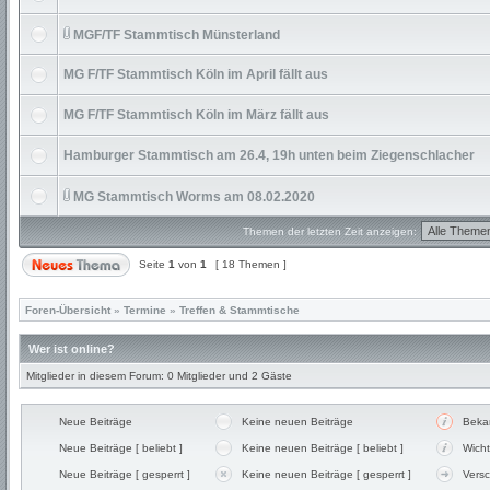
MGF/TF Stammtisch Münsterland
MG F/TF Stammtisch Köln im April fällt aus
MG F/TF Stammtisch Köln im März fällt aus
Hamburger Stammtisch am 26.4, 19h unten beim Ziegenschlacher
MG Stammtisch Worms am 08.02.2020
Themen der letzten Zeit anzeigen:
Seite
1
von
1
[ 18 Themen ]
Foren-Übersicht
»
Termine
»
Treffen & Stammtische
Wer ist online?
Mitglieder in diesem Forum: 0 Mitglieder und 2 Gäste
Neue Beiträge
Keine neuen Beiträge
Beka
Neue Beiträge [ beliebt ]
Keine neuen Beiträge [ beliebt ]
Wicht
Neue Beiträge [ gesperrt ]
Keine neuen Beiträge [ gesperrt ]
Vers