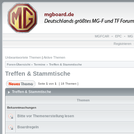
MGFCAR
•
EPC
•
MG 
Registrieren
Unbeantwortete Themen
|
Aktive Themen
Foren-Übersicht
»
Termine
»
Treffen & Stammtische
Treffen & Stammtische
Seite
1
von
1
[ 18 Themen ]
Treffen & Stammtische
Themen
Bekanntmachungen
Bitte vor Themenerstellung lesen
Boardregeln