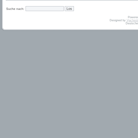
Suche nach:
Powere
Designed by
Vjachesl
Deutsche