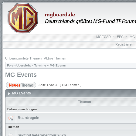
MGFCAR
•
EPC
•
MG 
Registrieren
Unbeantwortete Themen
|
Aktive Themen
Foren-Übersicht
»
Termine
»
MG Events
MG Events
Seite
1
von
3
[ 123 Themen ]
MG Events
Themen
Bekanntmachungen
Boardregeln
Themen
Südtirol Veteranentour 2026