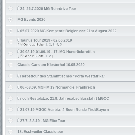
24.-26.7.2020 MG Ruhrdrive Tour
MG Events 2020
05.07.2020 MG Kempenrit Belgien >>> 21st August 2022
Taunus Tour 2019 - 02.06.2019
[
Gehe zu Seite:
1
,
2
,
3
,
4
,
5
]
30.08.19-01.09.19 - 17. MG-Hunsrücktreffen
[
Gehe zu Seite:
1
,
2
]
Classic Cars am Klosterhof 10.05.2020
Herbsttour des Stammtisches "Porta Westafrika"
06.-08.09. MGFIM’19 Normandie, Frankreich
noch Restplätze: 21.9. Jahresabschlussfahrt MGCC
21.07.19 MGOC Austria: 4-Seen-Runde Tirol/Bayern
27.7.-3.8.19 - MG Elbe Tour
18. Eschweiler Classictour