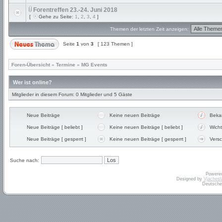
Forentreffen 23.-24. Juni 2018
[
Gehe zu Seite:
1
,
2
,
3
,
4
]
Themen der letzten Zeit anzeigen:
Seite
1
von
3
[ 123 Themen ]
Foren-Übersicht
»
Termine
»
MG Events
Wer ist online?
Mitglieder in diesem Forum: 0 Mitglieder und 5 Gäste
Neue Beiträge
Keine neuen Beiträge
Beka
Neue Beiträge [ beliebt ]
Keine neuen Beiträge [ beliebt ]
Wicht
Neue Beiträge [ gesperrt ]
Keine neuen Beiträge [ gesperrt ]
Vers
Suche nach:
Powere
Designed by
Vjachesl
Deutsche