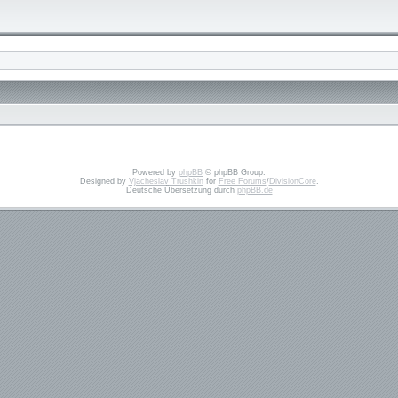
Powered by
phpBB
© phpBB Group.
Designed by
Vjacheslav Trushkin
for
Free Forums
/
DivisionCore
.
Deutsche Übersetzung durch
phpBB.de