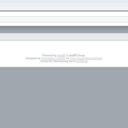
Powered by
phpBB
© phpBB Group.
Designed by
Vjacheslav Trushkin
for
Free Forums
/
DivisionCore
.
Deutsche Übersetzung durch
phpBB.de