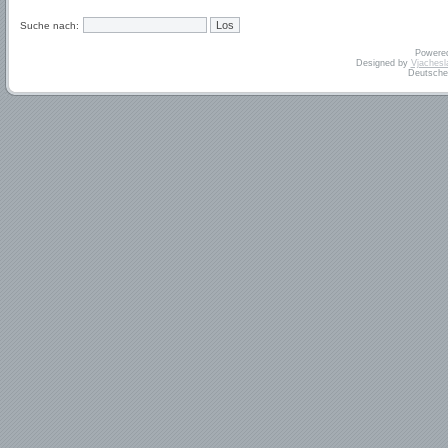
Suche nach:
Powere
Designed by
Vjachesl
Deutsche