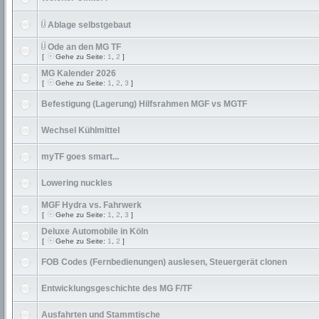
Ablage selbstgebaut
Ode an den MG TF
[
Gehe zu Seite:
1
,
2
]
MG Kalender 2026
[
Gehe zu Seite:
1
,
2
,
3
]
Befestigung (Lagerung) Hilfsrahmen MGF vs MGTF
Wechsel Kühlmittel
myTF goes smart...
Lowering nuckles
MGF Hydra vs. Fahrwerk
[
Gehe zu Seite:
1
,
2
,
3
]
Deluxe Automobile in Köln
[
Gehe zu Seite:
1
,
2
]
FOB Codes (Fernbedienungen) auslesen, Steuergerät clonen
Entwicklungsgeschichte des MG F/TF
Ausfahrten und Stammtische