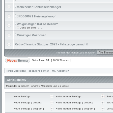
Mein neuer Schlüsselanhänger
JFD000071 Heizungsknopf
Wo günstigen Kat bestellen?
[
Gehe zu Seite:
1
,
2
]
Günstiger Rostlöser
Retro Classics Stuttgart 2023 - Fahrzeuge gesucht!
Themen der letzten Zeit anzeigen:
Seite
1
von
34
[ 1668 Themen ]
Foren-Übersicht
»
speakers corner
»
MG Allgemein
Wer ist online?
Mitglieder in diesem Forum: 0 Mitglieder und 31 Gäste
Neue Beiträge
Keine neuen Beiträge
Beka
Neue Beiträge [ beliebt ]
Keine neuen Beiträge [ beliebt ]
Wicht
Neue Beiträge [ gesperrt ]
Keine neuen Beiträge [ gesperrt ]
Vers