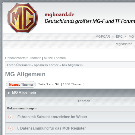
MGFCAR
•
EPC
•
MG 
Registrieren
Unbeantwortete Themen
|
Aktive Themen
Foren-Übersicht
»
speakers corner
»
MG Allgemein
MG Allgemein
Seite
1
von
34
[ 1668 Themen ]
MG Allgemein
Themen
Bekanntmachungen
Fahren mit Saisonkennzeichen im Winter
Datensammlung für das MGF Register