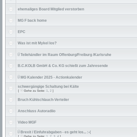
ehemaliges Board Mitglied verstorben
MG F back home
EPC
Was ist mit Mykel los?
Teilehändler im Raum Offenburg/Freiburg /Karlsruhe
B.C.KOLB GmbH & Co. KG schießt zum Jahresende
MG Kalender 2025 - Actionkalender
schwergängige Schaltung bei Kälte
[
Gehe zu Seite:
1
,
2
]
Bruch Kühlschlauch-Verteiler
Anschluss Autoradiio
Video MGF
Brexit / Einfuhrabgaben - es geht los... :-(
[
Gehe zu Seite:
1
,
2
,
3
,
4
]