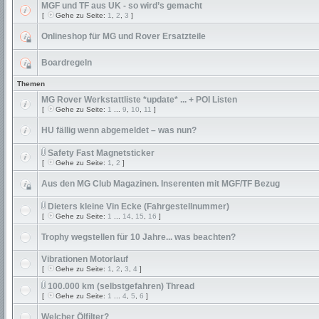
MGF und TF aus UK - so wird’s gemacht
[
Gehe zu Seite:
1
,
2
,
3
]
Onlineshop für MG und Rover Ersatzteile
Boardregeln
Themen
MG Rover Werkstattliste *update* ... + POI Listen
[
Gehe zu Seite:
1
...
9
,
10
,
11
]
HU fällig wenn abgemeldet – was nun?
Safety Fast Magnetsticker
[
Gehe zu Seite:
1
,
2
]
Aus den MG Club Magazinen. Inserenten mit MGF/TF Bezug
Dieters kleine Vin Ecke (Fahrgestellnummer)
[
Gehe zu Seite:
1
...
14
,
15
,
16
]
Trophy wegstellen für 10 Jahre... was beachten?
Vibrationen Motorlauf
[
Gehe zu Seite:
1
,
2
,
3
,
4
]
100.000 km (selbstgefahren) Thread
[
Gehe zu Seite:
1
...
4
,
5
,
6
]
Welcher Ölfilter?