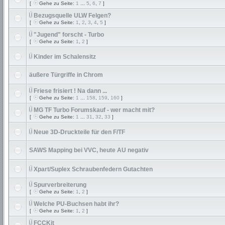
[
Gehe zu Seite:
1
...
5
,
6
,
7
]
Bezugsquelle ULW Felgen?
[
Gehe zu Seite:
1
,
2
,
3
,
4
,
5
]
"Jugend" forscht - Turbo
[
Gehe zu Seite:
1
,
2
]
Kinder im Schalensitz
äußere Türgriffe in Chrom
Friese frisiert ! Na dann ...
[
Gehe zu Seite:
1
...
158
,
159
,
160
]
MG TF Turbo Forumskauf - wer macht mit?
[
Gehe zu Seite:
1
...
31
,
32
,
33
]
Neue 3D-Druckteile für den F/TF
SAWS Mapping bei VVC, heute AU negativ
Xpart/Suplex Schraubenfedern Gutachten
Spurverbreiterung
[
Gehe zu Seite:
1
,
2
]
Welche PU-Buchsen habt ihr?
[
Gehe zu Seite:
1
,
2
]
FCCKit