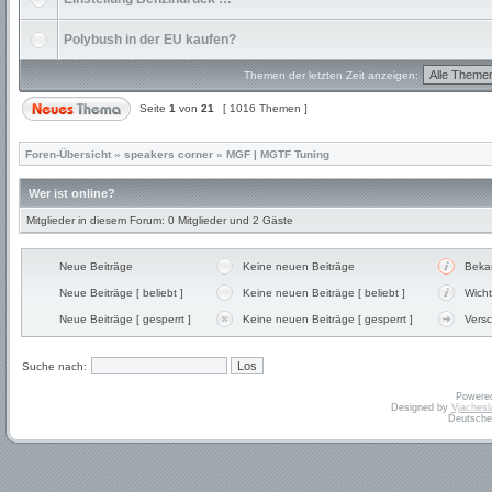
Polybush in der EU kaufen?
Themen der letzten Zeit anzeigen:
Seite
1
von
21
[ 1016 Themen ]
Foren-Übersicht
»
speakers corner
»
MGF | MGTF Tuning
Wer ist online?
Mitglieder in diesem Forum: 0 Mitglieder und 2 Gäste
Neue Beiträge
Keine neuen Beiträge
Beka
Neue Beiträge [ beliebt ]
Keine neuen Beiträge [ beliebt ]
Wicht
Neue Beiträge [ gesperrt ]
Keine neuen Beiträge [ gesperrt ]
Vers
Suche nach:
Powere
Designed by
Vjachesl
Deutsche