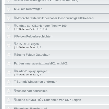
Farbcode Alufelge RRC 110740 (16"6-spoke)
MGF als Rennwagen
Motorcharakteristik bei hoher Geschwindigkeit/Drehzahl
Umbau auf Ölkühler vom Trophy 160
[
Gehe zu Seite:
1
,
2
,
3
,
4
]
Felgen Pulverbeschichten
ATS DTC Felgen
[
Gehe zu Seite:
1
,
2
]
Suche Felgen Gutachten
Farben Innenausstattung MK1 vs. MK2
Radio-Display spiegelt ...
[
Gehe zu Seite:
1
,
2
]
T-Bar mit Windschott entfernen
Windschott bedrucken
Suche für MGF TÜV Gutachten von CR7 Felgen
Einstellung Benzindruck …