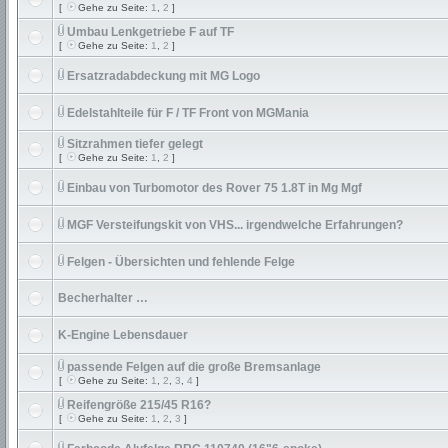
[
Gehe zu Seite:
1
,
2
]
Umbau Lenkgetriebe F auf TF
[
Gehe zu Seite:
1
,
2
]
Ersatzradabdeckung mit MG Logo
Edelstahlteile für F / TF Front von MGMania
Sitzrahmen tiefer gelegt
[
Gehe zu Seite:
1
,
2
]
Einbau von Turbomotor des Rover 75 1.8T in Mg Mgf
MGF Versteifungskit von VHS... irgendwelche Erfahrungen?
Felgen - Übersichten und fehlende Felge
Becherhalter …
K-Engine Lebensdauer
passende Felgen auf die große Bremsanlage
[
Gehe zu Seite:
1
,
2
,
3
,
4
]
Reifengröße 215/45 R16?
[
Gehe zu Seite:
1
,
2
,
3
]