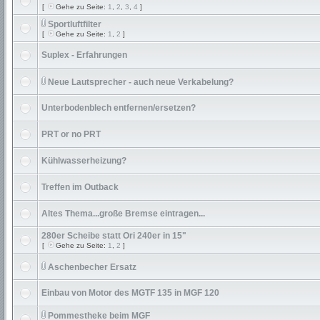
[
Gehe zu Seite:
1
,
2
,
3
,
4
]
Sportluftfilter
[
Gehe zu Seite:
1
,
2
]
Suplex - Erfahrungen
Neue Lautsprecher - auch neue Verkabelung?
Unterbodenblech entfernen/ersetzen?
PRT or no PRT
Kühlwasserheizung?
Treffen im Outback
Altes Thema...große Bremse eintragen...
280er Scheibe statt Ori 240er in 15"
[
Gehe zu Seite:
1
,
2
]
Aschenbecher Ersatz
Einbau von Motor des MGTF 135 in MGF 120
Pommestheke beim MGF