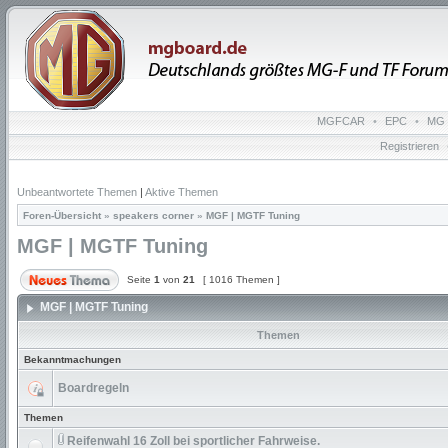
MGFCAR
•
EPC
•
MG 
Registrieren
Unbeantwortete Themen
|
Aktive Themen
Foren-Übersicht
»
speakers corner
»
MGF | MGTF Tuning
MGF | MGTF Tuning
Seite
1
von
21
[ 1016 Themen ]
MGF | MGTF Tuning
Themen
Bekanntmachungen
Boardregeln
Themen
Reifenwahl 16 Zoll bei sportlicher Fahrweise.