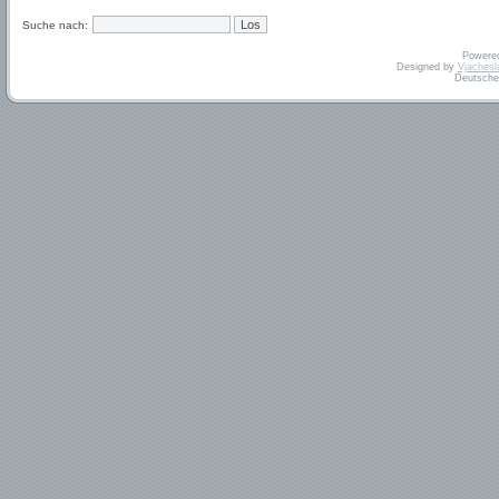
Suche nach:
Powere
Designed by
Vjachesl
Deutsche