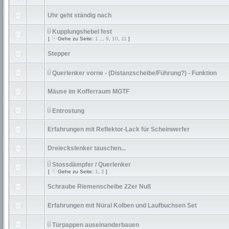
Uhr geht ständig nach
Kupplungshebel fest
[
Gehe zu Seite:
1
...
9
,
10
,
11
]
Stepper
Querlenker vorne - (Distanzscheibe/Führung?) - Funktion
Mäuse im Kofferraum MGTF
Entrostung
Erfahrungen mit Reflektor-Lack für Scheinwerfer
Dreieckslenker tauschen...
Stossdämpfer / Querlenker
[
Gehe zu Seite:
1
,
2
]
Schraube Riemenscheibe 22er Nuß
Erfahrungen mit Nüral Kolben und Laufbuchsen Set
Türpappen auseinanderbauen