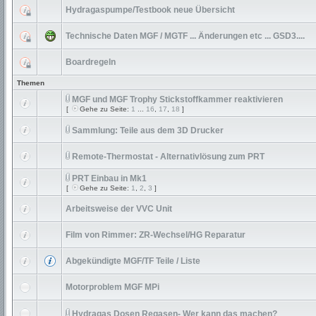
Hydragaspumpe/Testbook neue Übersicht
Technische Daten MGF / MGTF ... Änderungen etc ... GSD3....
Boardregeln
Themen
MGF und MGF Trophy Stickstoffkammer reaktivieren
[
Gehe zu Seite:
1
...
16
,
17
,
18
]
Sammlung: Teile aus dem 3D Drucker
Remote-Thermostat - Alternativlösung zum PRT
PRT Einbau in Mk1
[
Gehe zu Seite:
1
,
2
,
3
]
Arbeitsweise der VVC Unit
Film von Rimmer: ZR-Wechsel/HG Reparatur
Abgekündigte MGF/TF Teile / Liste
Motorproblem MGF MPi
Hydragas Dosen Regasen- Wer kann das machen?