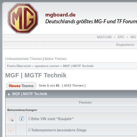
MGFCAR
•
EPC
•
MG 
Registrieren
Unbeantwortete Themen
|
Aktive Themen
Foren-Übersicht
»
speakers corner
»
MGF | MGTF Technik
MGF | MGTF Technik
Seite
1
von
81
[ 4043 Themen ]
MGF | MGTF Technik
Themen
Bekanntmachungen
Bitte VIN statt “Baujahr”
Teilenummern besondere Dinge