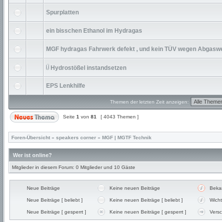
Spurplatten
ein bisschen Ethanol im Hydragas
MGF hydragas Fahrwerk defekt , und kein TÜV wegen Abgasw
Hydrostößel instandsetzen
EPS Lenkhilfe
Themen der letzten Zeit anzeigen:
Seite
1
von
81
[ 4043 Themen ]
Foren-Übersicht
»
speakers corner
»
MGF | MGTF Technik
Wer ist online?
Mitglieder in diesem Forum: 0 Mitglieder und 10 Gäste
Neue Beiträge
Keine neuen Beiträge
Beka
Neue Beiträge [ beliebt ]
Keine neuen Beiträge [ beliebt ]
Wicht
Neue Beiträge [ gesperrt ]
Keine neuen Beiträge [ gesperrt ]
Vers