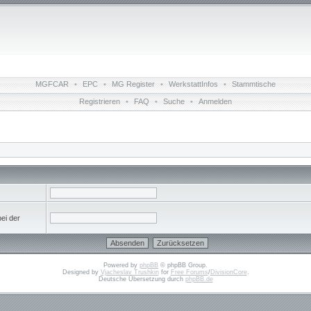
MGFCAR
•
EPC
•
MG Register
•
WerkstattInfos
•
Stammtische
Registrieren
•
FAQ
•
Suche
•
Anmelden
bei der
Powered by
phpBB
© phpBB Group.
Designed by
Vjacheslav Trushkin
for
Free Forums
/
DivisionCore
.
Deutsche Übersetzung durch
phpBB.de