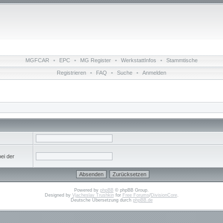
MGFCAR
•
EPC
•
MG Register
•
WerkstattInfos
•
Stammtische
Registrieren
•
FAQ
•
Suche
•
Anmelden
bei der
Powered by
phpBB
© phpBB Group.
Designed by
Vjacheslav Trushkin
for
Free Forums
/
DivisionCore
.
Deutsche Übersetzung durch
phpBB.de