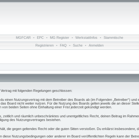
MGFCAR
•
EPC
•
MG Register
•
WerkstattInfos
•
Stammtische
Registrieren
•
FAQ
•
Suche
•
Anmelden
n Vertrag mit folgenden Regelungen geschlossen:
t du einen Nutzungsvertrag mit dem Betreiber des Boards ab (im Folgenden „Betreiber“) und 
das Board nicht weiter nutzen. Für die Nutzung des Boards gelten jeweils die an dieser Stell
von beiden Seiten ohne Einhaltung einer Frist jederzeit gekündigt werden.
hes, zeitlich und räumlich unbeschränktes und unentgeltliches Recht, deinen Beitrag im Rahm
digung des Nutzungsvertrages bestehen.
nthält, die gegen geltendes Recht oder die guten Sitten verstoßen. Du erklärst insbesondere,
n diese Nutzungsbedingungen oder anderer im Board veröffentlichten Regeln kann der Betr