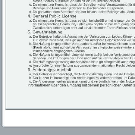
dieses Boards ausschließen und dir ein Hausverbot erteilen.
Du nimmst zur Kenntnis, dass der Betreiber keine Verantwortung für die
Beiträge und Funktionen jederzeit zu löschen oder zu sperren.
Du gestattest dem Betreiber darüber hinaus, deine Beiträge abzuände
4. General Public License
Du nimmst zur Kenntnis, dass es sich bei phpBB um eine unter der G
deutschsprachige Community unter www.phpbb.de zur Verfügung gestell
Zwecke nicht untersagen oder auf Inhalte fremder Foren Einfluss ne
5. Gewährleistung
Der Betreiber haftet mit Ausnahme der Verletzung von Leben, Körper un
zurückzuführen sind. Dies gilt auch für mittelbare Folgeschäden wie
Die Haftung ist gegenüber Verbrauchern außer bei vorsätzlichem oder
(Kardinalpflichten) auf die bei Vertragsschluss typischerweise vorhe
insbesondere entgangenen Gewinn.
Die Haftung ist gegenüber Unternehmern außer bei der Verletzung von
Schäden und im Übrigen der Höhe nach auf die vertragstypischen Dur
Die Haftungsbegrenzung der Absätze a bis c gilt sinngemäß auch zugun
Ansprüche für eine Haftung aus zwingendem nationalem Recht bleiben
6. Änderungsvorbehalt
Der Betreiber ist berechtigt, die Nutzungsbedingungen und die Datensc
Der Nutzer ist berechtigt, den Änderungen zu widersprechen. Im Fall
Die Änderungen gelten als anerkannt und verbindlich, wenn der Nutz
Informationen über den Umgang mit deinen persönlichen Daten sin