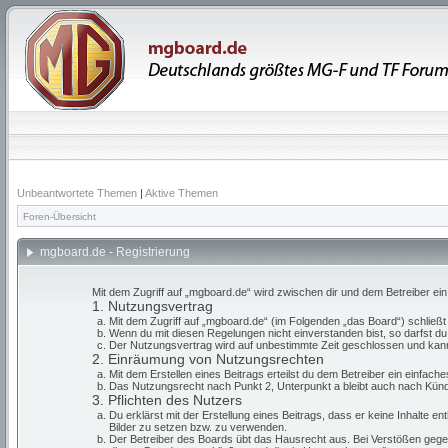
Unbeantwortete Themen
|
Aktive Themen
Foren-Übersicht
mgboard.de - Registrierung
Mit dem Zugriff auf „mgboard.de“ wird zwischen dir und dem Betreiber ei
1. Nutzungsvertrag
Mit dem Zugriff auf „mgboard.de“ (im Folgenden „das Board“) schließ
Wenn du mit diesen Regelungen nicht einverstanden bist, so darfst du 
Der Nutzungsvertrag wird auf unbestimmte Zeit geschlossen und kann 
2. Einräumung von Nutzungsrechten
Mit dem Erstellen eines Beitrags erteilst du dem Betreiber ein einfac
Das Nutzungsrecht nach Punkt 2, Unterpunkt a bleibt auch nach Kün
3. Pflichten des Nutzers
Du erklärst mit der Erstellung eines Beitrags, dass er keine Inhalte e
Bilder zu setzen bzw. zu verwenden.
Der Betreiber des Boards übt das Hausrecht aus. Bei Verstößen gege