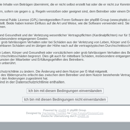
 Inhalte von Beiträgen übernimmt, die er nicht selbst erstellt hat oder die er nicht zur Ken
rn, sofern sie gegen o. g. Regeln verstoßen oder geeignet sind, dem Betreiber oder einem D
eneral Public License (GPL) bereitgestellten Foren-Software der phpBB Group (www.phpbb.c
t. Beide haben keinen Einfluss auf die Art und Weise, wie die Software verwendet wird. S
hmen.
d Gesundheit und der Verletzung wesentlicher Vertragspflichten (Kardinalpflichten) nur für S
 insbesondere entgangenen Gewinn.
 grob fahrlässigem Verhalten oder bei Schäden aus der Verletzung von Leben, Körper und Ge
rsehbaren Schäden und im übrigen der Höhe nach auf die vertragstypischen Durchschnittsschä
 Leben, Körper und Gesundheit oder vorsätzlichem oder grob fahrlässigem Verhalten des Be
chschnittsschäden begrenzt. Dies gilt auch für mittelbare Schäden, insbesondere entgange
sten der Mitarbeiter und Erfüllungsgehilfen des Betreibers.
 unberührt.
hutzrichtlinie zu ändern. Die Änderung wird dem Nutzer per E-Mail mitgeteilt.
e des Widerspruchs erlischt das zwischen dem Betreiber und dem Nutzer bestehende Vertrags
er den Änderungen zugestimmt hat.
d in der Datenschutzrichtlinie enthalten.
Powered by
phpBB
© phpBB Group.
Designed by
Vjacheslav Trushkin
for
Free Forums
/
DivisionCore
.
Deutsche Übersetzung durch
phpBB.de