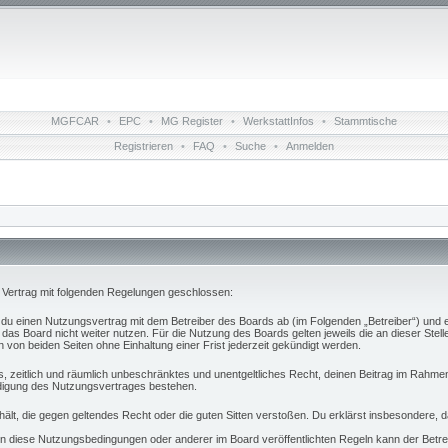
MGFCAR
•
EPC
•
MG Register
•
WerkstattInfos
•
Stammtische
Registrieren
•
FAQ
•
Suche
•
Anmelden
n Vertrag mit folgenden Regelungen geschlossen:
t du einen Nutzungsvertrag mit dem Betreiber des Boards ab (im Folgenden „Betreiber“) und 
das Board nicht weiter nutzen. Für die Nutzung des Boards gelten jeweils die an dieser Stell
von beiden Seiten ohne Einhaltung einer Frist jederzeit gekündigt werden.
hes, zeitlich und räumlich unbeschränktes und unentgeltliches Recht, deinen Beitrag im Rahm
digung des Nutzungsvertrages bestehen.
nthält, die gegen geltendes Recht oder die guten Sitten verstoßen. Du erklärst insbesondere,
n diese Nutzungsbedingungen oder anderer im Board veröffentlichten Regeln kann der Betr