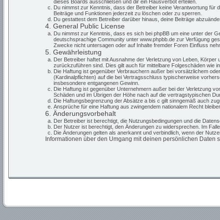
dieses Boards ausschließen und dir ein Hausverbot erteilen.
Du nimmst zur Kenntnis, dass der Betreiber keine Verantwortung für die
Beiträge und Funktionen jederzeit zu löschen oder zu sperren.
Du gestattest dem Betreiber darüber hinaus, deine Beiträge abzuände
4. General Public License
Du nimmst zur Kenntnis, dass es sich bei phpBB um eine unter der G
deutschsprachige Community unter www.phpbb.de zur Verfügung gestell
Zwecke nicht untersagen oder auf Inhalte fremder Foren Einfluss ne
5. Gewährleistung
Der Betreiber haftet mit Ausnahme der Verletzung von Leben, Körper un
zurückzuführen sind. Dies gilt auch für mittelbare Folgeschäden wie
Die Haftung ist gegenüber Verbrauchern außer bei vorsätzlichem oder
(Kardinalpflichten) auf die bei Vertragsschluss typischerweise vorhe
insbesondere entgangenen Gewinn.
Die Haftung ist gegenüber Unternehmern außer bei der Verletzung von
Schäden und im Übrigen der Höhe nach auf die vertragstypischen Dur
Die Haftungsbegrenzung der Absätze a bis c gilt sinngemäß auch zugun
Ansprüche für eine Haftung aus zwingendem nationalem Recht bleiben
6. Änderungsvorbehalt
Der Betreiber ist berechtigt, die Nutzungsbedingungen und die Datensc
Der Nutzer ist berechtigt, den Änderungen zu widersprechen. Im Fall
Die Änderungen gelten als anerkannt und verbindlich, wenn der Nutz
Informationen über den Umgang mit deinen persönlichen Daten sin