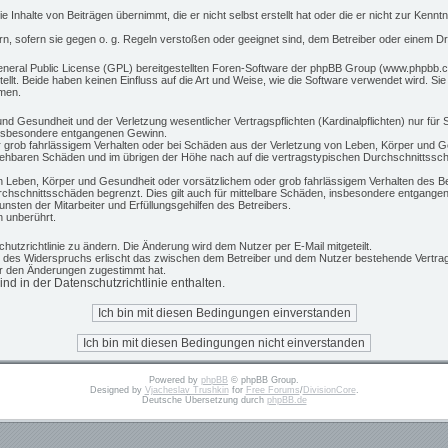
 Inhalte von Beiträgen übernimmt, die er nicht selbst erstellt hat oder die er nicht zur Ken
rn, sofern sie gegen o. g. Regeln verstoßen oder geeignet sind, dem Betreiber oder einem D
eneral Public License (GPL) bereitgestellten Foren-Software der phpBB Group (www.phpbb.c
t. Beide haben keinen Einfluss auf die Art und Weise, wie die Software verwendet wird. S
hmen.
d Gesundheit und der Verletzung wesentlicher Vertragspflichten (Kardinalpflichten) nur für S
 insbesondere entgangenen Gewinn.
 grob fahrlässigem Verhalten oder bei Schäden aus der Verletzung von Leben, Körper und Ge
rsehbaren Schäden und im übrigen der Höhe nach auf die vertragstypischen Durchschnittsschä
 Leben, Körper und Gesundheit oder vorsätzlichem oder grob fahrlässigem Verhalten des Be
chschnittsschäden begrenzt. Dies gilt auch für mittelbare Schäden, insbesondere entgange
sten der Mitarbeiter und Erfüllungsgehilfen des Betreibers.
 unberührt.
hutzrichtlinie zu ändern. Die Änderung wird dem Nutzer per E-Mail mitgeteilt.
e des Widerspruchs erlischt das zwischen dem Betreiber und dem Nutzer bestehende Vertrags
er den Änderungen zugestimmt hat.
d in der Datenschutzrichtlinie enthalten.
Powered by
phpBB
© phpBB Group.
Designed by
Vjacheslav Trushkin
for
Free Forums
/
DivisionCore
.
Deutsche Übersetzung durch
phpBB.de