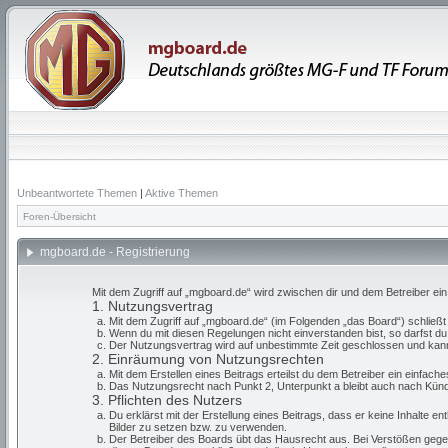
Unbeantwortete Themen
|
Aktive Themen
Foren-Übersicht
mgboard.de - Registrierung
Mit dem Zugriff auf „mgboard.de“ wird zwischen dir und dem Betreiber ei
1. Nutzungsvertrag
Mit dem Zugriff auf „mgboard.de“ (im Folgenden „das Board“) schließ
Wenn du mit diesen Regelungen nicht einverstanden bist, so darfst du 
Der Nutzungsvertrag wird auf unbestimmte Zeit geschlossen und kann 
2. Einräumung von Nutzungsrechten
Mit dem Erstellen eines Beitrags erteilst du dem Betreiber ein einfac
Das Nutzungsrecht nach Punkt 2, Unterpunkt a bleibt auch nach Kün
3. Pflichten des Nutzers
Du erklärst mit der Erstellung eines Beitrags, dass er keine Inhalte e
Bilder zu setzen bzw. zu verwenden.
Der Betreiber des Boards übt das Hausrecht aus. Bei Verstößen gege