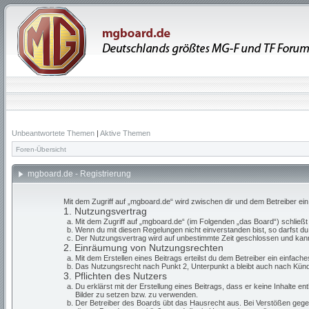
Unbeantwortete Themen
|
Aktive Themen
Foren-Übersicht
mgboard.de - Registrierung
Mit dem Zugriff auf „mgboard.de“ wird zwischen dir und dem Betreiber ei
1. Nutzungsvertrag
Mit dem Zugriff auf „mgboard.de“ (im Folgenden „das Board“) schließ
Wenn du mit diesen Regelungen nicht einverstanden bist, so darfst du 
Der Nutzungsvertrag wird auf unbestimmte Zeit geschlossen und kann 
2. Einräumung von Nutzungsrechten
Mit dem Erstellen eines Beitrags erteilst du dem Betreiber ein einfac
Das Nutzungsrecht nach Punkt 2, Unterpunkt a bleibt auch nach Kün
3. Pflichten des Nutzers
Du erklärst mit der Erstellung eines Beitrags, dass er keine Inhalte e
Bilder zu setzen bzw. zu verwenden.
Der Betreiber des Boards übt das Hausrecht aus. Bei Verstößen gege