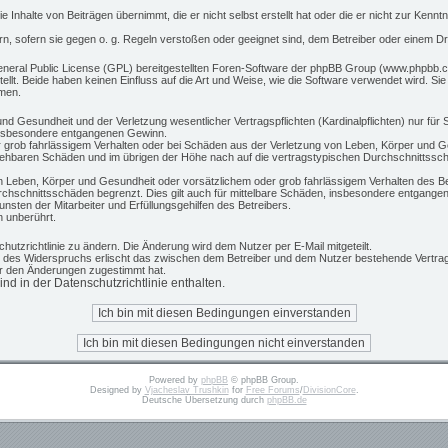
 Inhalte von Beiträgen übernimmt, die er nicht selbst erstellt hat oder die er nicht zur Ken
rn, sofern sie gegen o. g. Regeln verstoßen oder geeignet sind, dem Betreiber oder einem D
eneral Public License (GPL) bereitgestellten Foren-Software der phpBB Group (www.phpbb.c
t. Beide haben keinen Einfluss auf die Art und Weise, wie die Software verwendet wird. S
hmen.
d Gesundheit und der Verletzung wesentlicher Vertragspflichten (Kardinalpflichten) nur für S
 insbesondere entgangenen Gewinn.
 grob fahrlässigem Verhalten oder bei Schäden aus der Verletzung von Leben, Körper und Ge
rsehbaren Schäden und im übrigen der Höhe nach auf die vertragstypischen Durchschnittsschä
 Leben, Körper und Gesundheit oder vorsätzlichem oder grob fahrlässigem Verhalten des Be
chschnittsschäden begrenzt. Dies gilt auch für mittelbare Schäden, insbesondere entgange
sten der Mitarbeiter und Erfüllungsgehilfen des Betreibers.
 unberührt.
hutzrichtlinie zu ändern. Die Änderung wird dem Nutzer per E-Mail mitgeteilt.
e des Widerspruchs erlischt das zwischen dem Betreiber und dem Nutzer bestehende Vertrags
er den Änderungen zugestimmt hat.
d in der Datenschutzrichtlinie enthalten.
Powered by
phpBB
© phpBB Group.
Designed by
Vjacheslav Trushkin
for
Free Forums
/
DivisionCore
.
Deutsche Übersetzung durch
phpBB.de