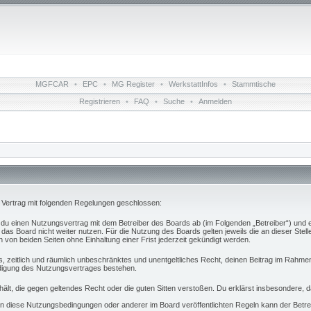
MGFCAR
•
EPC
•
MG Register
•
WerkstattInfos
•
Stammtische
Registrieren
•
FAQ
•
Suche
•
Anmelden
n Vertrag mit folgenden Regelungen geschlossen:
t du einen Nutzungsvertrag mit dem Betreiber des Boards ab (im Folgenden „Betreiber“) und 
das Board nicht weiter nutzen. Für die Nutzung des Boards gelten jeweils die an dieser Stell
von beiden Seiten ohne Einhaltung einer Frist jederzeit gekündigt werden.
hes, zeitlich und räumlich unbeschränktes und unentgeltliches Recht, deinen Beitrag im Rahm
digung des Nutzungsvertrages bestehen.
nthält, die gegen geltendes Recht oder die guten Sitten verstoßen. Du erklärst insbesondere,
n diese Nutzungsbedingungen oder anderer im Board veröffentlichten Regeln kann der Betr