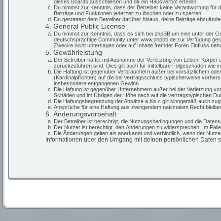
dieses Boards ausschließen und dir ein Hausverbot erteilen.
Du nimmst zur Kenntnis, dass der Betreiber keine Verantwortung für die
Beiträge und Funktionen jederzeit zu löschen oder zu sperren.
Du gestattest dem Betreiber darüber hinaus, deine Beiträge abzuände
4. General Public License
Du nimmst zur Kenntnis, dass es sich bei phpBB um eine unter der G
deutschsprachige Community unter www.phpbb.de zur Verfügung gestell
Zwecke nicht untersagen oder auf Inhalte fremder Foren Einfluss ne
5. Gewährleistung
Der Betreiber haftet mit Ausnahme der Verletzung von Leben, Körper un
zurückzuführen sind. Dies gilt auch für mittelbare Folgeschäden wie
Die Haftung ist gegenüber Verbrauchern außer bei vorsätzlichem oder
(Kardinalpflichten) auf die bei Vertragsschluss typischerweise vorhe
insbesondere entgangenen Gewinn.
Die Haftung ist gegenüber Unternehmern außer bei der Verletzung von
Schäden und im Übrigen der Höhe nach auf die vertragstypischen Dur
Die Haftungsbegrenzung der Absätze a bis c gilt sinngemäß auch zugun
Ansprüche für eine Haftung aus zwingendem nationalem Recht bleiben
6. Änderungsvorbehalt
Der Betreiber ist berechtigt, die Nutzungsbedingungen und die Datensc
Der Nutzer ist berechtigt, den Änderungen zu widersprechen. Im Fall
Die Änderungen gelten als anerkannt und verbindlich, wenn der Nutz
Informationen über den Umgang mit deinen persönlichen Daten sin