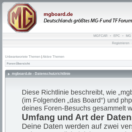
MGFCAR
•
EPC
•
MG 
Registrieren
Unbeantwortete Themen
|
Aktive Themen
Foren-Übersicht
mgboard.de - Datenschutzrichtlinie
Diese Richtlinie beschreibt, wie „mg
(im Folgenden „das Board“) und ph
deines Foren-Besuchs gesammelt w
Umfang und Art der Date
Deine Daten werden auf zwei ve