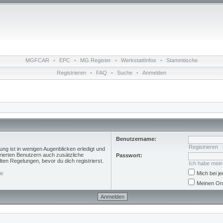
MGFCAR
•
EPC
•
MG Register
•
WerkstattInfos
•
Stammtische
Registrieren
•
FAQ
•
Suche
•
Anmelden
Benutzername:
Registrieren
ng ist in wenigen Augenblicken erledigt und
trierten Benutzern auch zusätzliche
Passwort:
n Regelungen, bevor du dich registrierst.
Ich habe mei
ie
Mich bei 
Meinen Onl