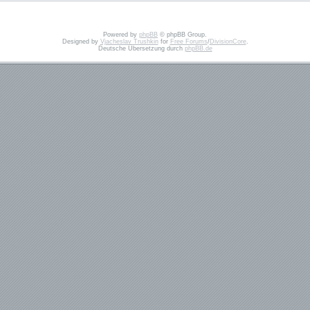
Powered by
phpBB
© phpBB Group.
Designed by
Vjacheslav Trushkin
for
Free Forums
/
DivisionCore
.
Deutsche Übersetzung durch
phpBB.de