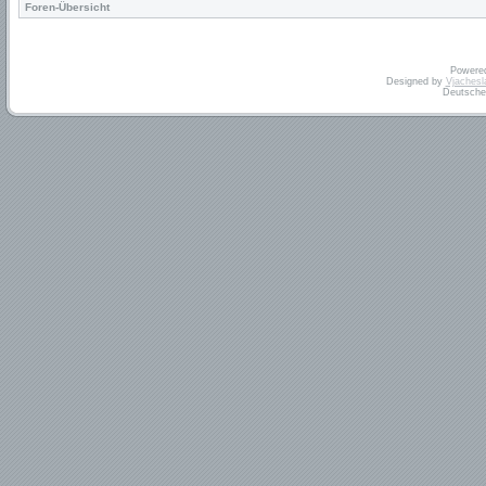
Foren-Übersicht
Powere
Designed by
Vjachesl
Deutsche