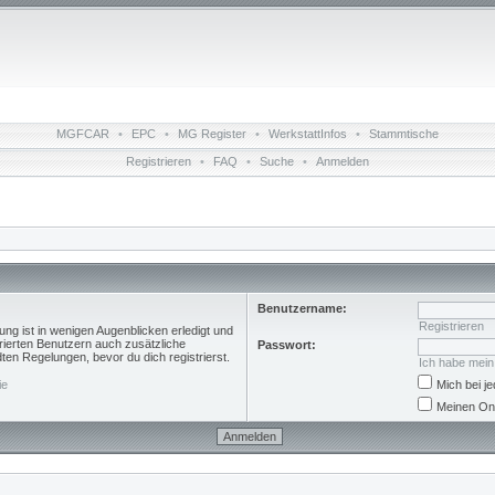
MGFCAR
•
EPC
•
MG Register
•
WerkstattInfos
•
Stammtische
Registrieren
•
FAQ
•
Suche
•
Anmelden
Benutzername:
Registrieren
ng ist in wenigen Augenblicken erledigt und
trierten Benutzern auch zusätzliche
Passwort:
n Regelungen, bevor du dich registrierst.
Ich habe mei
ie
Mich bei 
Meinen Onl