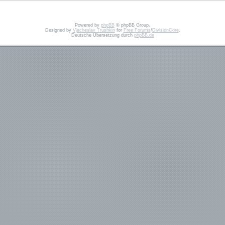
Powered by
phpBB
© phpBB Group.
Designed by
Vjacheslav Trushkin
for
Free Forums
/
DivisionCore
.
Deutsche Übersetzung durch
phpBB.de