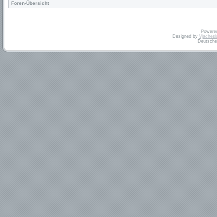
Foren-Übersicht
Powere
Designed by
Vjachesl
Deutsche