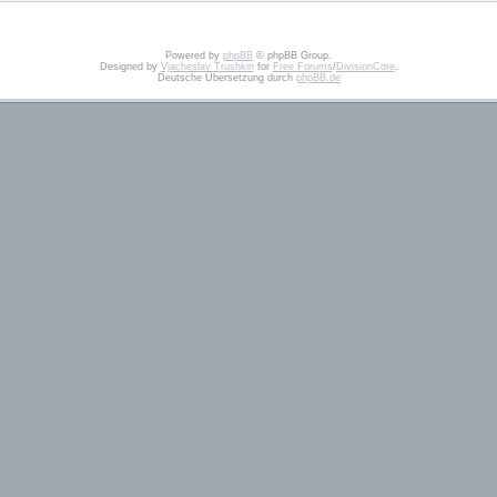
Powered by
phpBB
© phpBB Group.
Designed by
Vjacheslav Trushkin
for
Free Forums
/
DivisionCore
.
Deutsche Übersetzung durch
phpBB.de