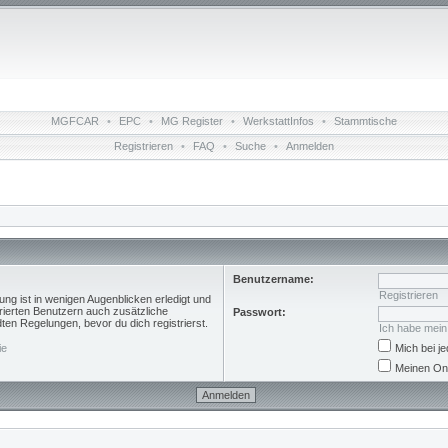
MGFCAR
•
EPC
•
MG Register
•
WerkstattInfos
•
Stammtische
Registrieren
•
FAQ
•
Suche
•
Anmelden
Benutzername:
Registrieren
ng ist in wenigen Augenblicken erledigt und
trierten Benutzern auch zusätzliche
Passwort:
n Regelungen, bevor du dich registrierst.
Ich habe mei
ie
Mich bei 
Meinen Onl