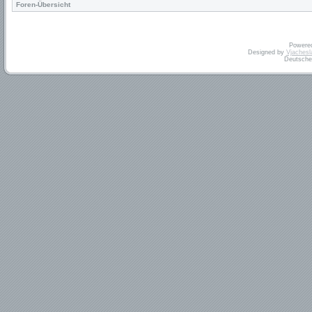
Foren-Übersicht
Powere
Designed by
Vjachesl
Deutsche