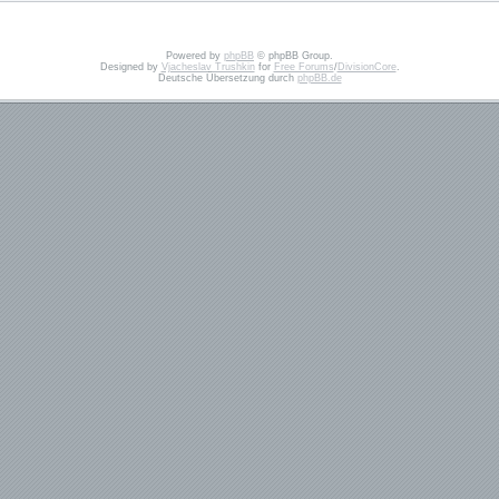
Powered by
phpBB
© phpBB Group.
Designed by
Vjacheslav Trushkin
for
Free Forums
/
DivisionCore
.
Deutsche Übersetzung durch
phpBB.de