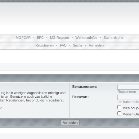
MGFCAR
•
EPC
•
MG Register
•
WerkstattInfos
•
Stammtische
Registrieren
•
FAQ
•
Suche
•
Anmelden
Benutzername:
Registrieren
ng ist in wenigen Augenblicken erledigt und
trierten Benutzern auch zusätzliche
Passwort:
n Regelungen, bevor du dich registrierst.
Ich habe mei
ie
Mich bei 
Meinen Onl