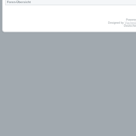
Foren-Übersicht
Powere
Designed by
Vjachesl
Deutsche