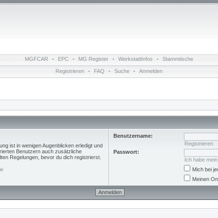
MGFCAR
•
EPC
•
MG Register
•
WerkstattInfos
•
Stammtische
Registrieren
•
FAQ
•
Suche
•
Anmelden
Benutzername:
Registrieren
ng ist in wenigen Augenblicken erledigt und
trierten Benutzern auch zusätzliche
Passwort:
n Regelungen, bevor du dich registrierst.
Ich habe mei
ie
Mich bei 
Meinen Onl