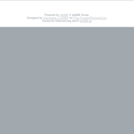
Powered by
phpBB
© phpBB Group.
Designed by
Vjacheslav Trushkin
for
Free Forums
/
DivisionCore
.
Deutsche Übersetzung durch
phpBB.de