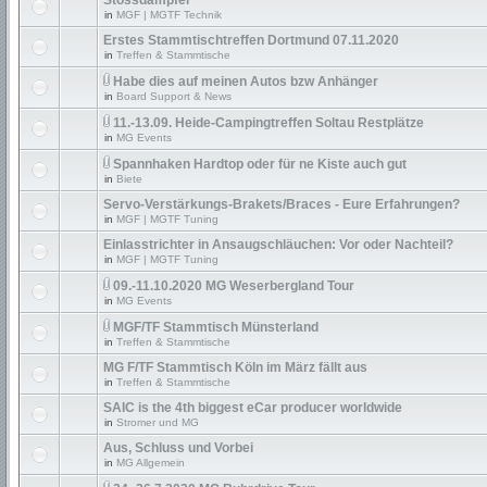
Stossdämpfer
in
MGF | MGTF Technik
Erstes Stammtischtreffen Dortmund 07.11.2020
in
Treffen & Stammtische
Habe dies auf meinen Autos bzw Anhänger
in
Board Support & News
11.-13.09. Heide-Campingtreffen Soltau Restplätze
in
MG Events
Spannhaken Hardtop oder für ne Kiste auch gut
in
Biete
Servo-Verstärkungs-Brakets/Braces - Eure Erfahrungen?
in
MGF | MGTF Tuning
Einlasstrichter in Ansaugschläuchen: Vor oder Nachteil?
in
MGF | MGTF Tuning
09.-11.10.2020 MG Weserbergland Tour
in
MG Events
MGF/TF Stammtisch Münsterland
in
Treffen & Stammtische
MG F/TF Stammtisch Köln im März fällt aus
in
Treffen & Stammtische
SAIC is the 4th biggest eCar producer worldwide
in
Stromer und MG
Aus, Schluss und Vorbei
in
MG Allgemein