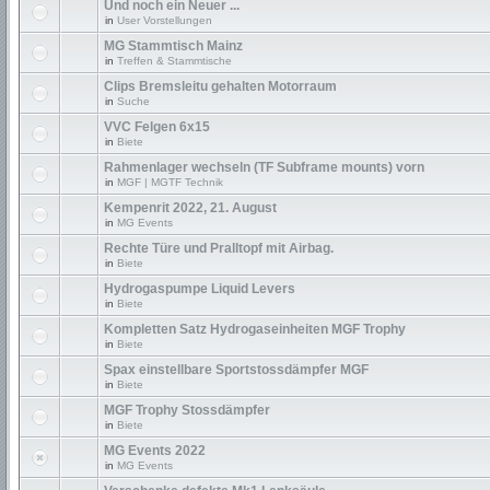
Und noch ein Neuer ...
in
User Vorstellungen
MG Stammtisch Mainz
in
Treffen & Stammtische
Clips Bremsleitu gehalten Motorraum
in
Suche
VVC Felgen 6x15
in
Biete
Rahmenlager wechseln (TF Subframe mounts) vorn
in
MGF | MGTF Technik
Kempenrit 2022, 21. August
in
MG Events
Rechte Türe und Pralltopf mit Airbag.
in
Biete
Hydrogaspumpe Liquid Levers
in
Biete
Kompletten Satz Hydrogaseinheiten MGF Trophy
in
Biete
Spax einstellbare Sportstossdämpfer MGF
in
Biete
MGF Trophy Stossdämpfer
in
Biete
MG Events 2022
in
MG Events