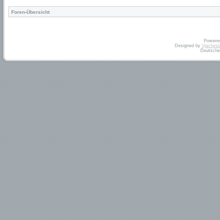
Foren-Übersicht
Powere
Designed by
Vjachesl
Deutsche