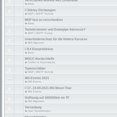
Verschenke defekte Mk1 Lenksäule
in
Biete
Shirley Dichtungen
in
MGF | MGTF Technik
MGF fast zu verschenken
in
Biete
Turbokrümmer und Downpipe Interesse?
in
MGF | MGTF Tuning
Unterbodenschutz für die hintere Karosse
in
MG Allgemein
K4 Einspritzleiste
in
Biete
MGCC Nordschleife
in
Treffen & Stammtische
Typenschilder
in
MGF | MGTF Technik
MG Events 2021
in
MG Events
17.-19.09.2021 MG Mosel Tour
in
MG Events
Hoffnung auf 300000km im TF
in
MG Allgemein
Vorstellung
in
User Vorstellungen