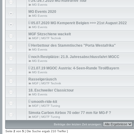
24.-26.7.2020 MG Ruhrdrive Tour
in
MG Events
MG Events 2020
in
MG Events
05.07.2020 MG Kempenrit Belgien >>> 21st August 2022
in
MG Events
MGF Sitzschiene wackelt
in
MGF | MGTF Technik
Herbsttour des Stammtisches "Porta Westafrika"
in
MG Events
noch Restplätze: 21.9. Jahresabschlussfahrt MGCC
in
MG Events
21.07.19 MGOC Austria: 4-Seen-Runde Tirol/Bayern
in
MG Events
Rasselgeräusch
in
MGF | MGTF Technik
18. Eschweiler Classictour
in
MG Events
smooth-ride-kit
in
MGF | MGTF Tuning
Simota Carbon Airbox 70 oder 77 mm für MG-F ?
in
MGF | MGTF Tuning
Beiträge der letzten Zeit anzeigen:
Seite
2
von
5
[ Die Suche ergab 210 Treffer ]