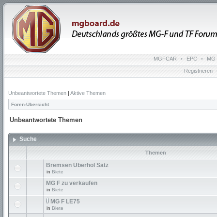
MGFCAR
•
EPC
•
MG 
Registrieren
Unbeantwortete Themen
|
Aktive Themen
Foren-Übersicht
Unbeantwortete Themen
Suche
Themen
Bremsen Überhol Satz
in
Biete
MG F zu verkaufen
in
Biete
MG F LE75
in
Biete