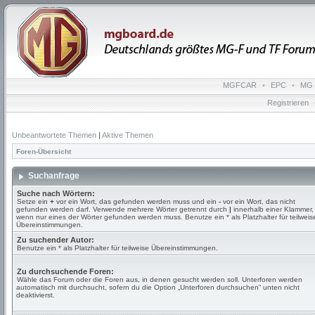
MGFCAR
•
EPC
•
MG 
Registrieren
Unbeantwortete Themen
|
Aktive Themen
Foren-Übersicht
Suchanfrage
Suche nach Wörtern:
Setze ein
+
vor ein Wort, das gefunden werden muss und ein
-
vor ein Wort, das nicht
gefunden werden darf. Verwende mehrere Wörter getrennt durch
|
innerhalb einer Klammer,
wenn nur eines der Wörter gefunden werden muss. Benutze ein * als Platzhalter für teilweis
Übereinstimmungen.
Zu suchender Autor:
Benutze ein * als Platzhalter für teilweise Übereinstimmungen.
Zu durchsuchende Foren:
Wähle das Forum oder die Foren aus, in denen gesucht werden soll. Unterforen werden
automatisch mit durchsucht, sofern du die Option „Unterforen durchsuchen“ unten nicht
deaktivierst.