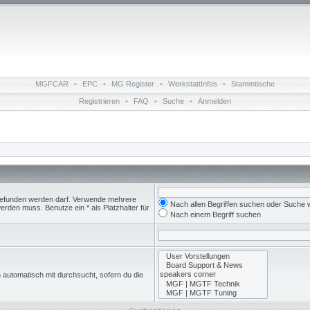
MGFCAR
•
EPC
•
MG Register
•
WerkstattInfos
•
Stammtische
Registrieren
•
FAQ
•
Suche
•
Anmelden
 gefunden werden darf. Verwende mehrere
Nach allen Begriffen suchen oder Suche
rden muss. Benutze ein * als Platzhalter für
Nach einem Begriff suchen
 automatisch mit durchsucht, sofern du die