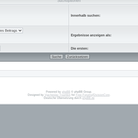
Suchoptionen
Innerhalb suchen:
Ergebnisse anzeigen als:
Die ersten:
Powered by
phpBB
© phpBB Group.
Designed by
Vjacheslav Trushkin
for
Free Forums
/
DivisionCore
.
Deutsche Übersetzung durch
phpBB.de