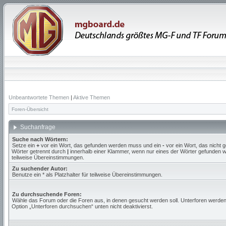
Unbeantwortete Themen
|
Aktive Themen
Foren-Übersicht
Suchanfrage
Suche nach Wörtern:
Setze ein
+
vor ein Wort, das gefunden werden muss und ein
-
vor ein Wort, das nicht
Wörter getrennt durch
|
innerhalb einer Klammer, wenn nur eines der Wörter gefunden we
teilweise Übereinstimmungen.
Zu suchender Autor:
Benutze ein * als Platzhalter für teilweise Übereinstimmungen.
Zu durchsuchende Foren:
Wähle das Forum oder die Foren aus, in denen gesucht werden soll. Unterforen werden
Option „Unterforen durchsuchen“ unten nicht deaktivierst.