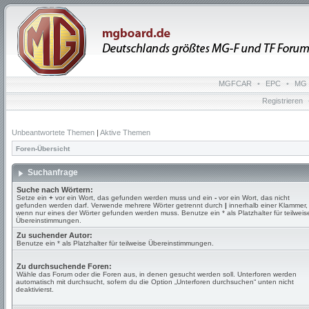
MGFCAR
•
EPC
•
MG 
Registrieren
Unbeantwortete Themen
|
Aktive Themen
Foren-Übersicht
Suchanfrage
Suche nach Wörtern:
Setze ein
+
vor ein Wort, das gefunden werden muss und ein
-
vor ein Wort, das nicht
gefunden werden darf. Verwende mehrere Wörter getrennt durch
|
innerhalb einer Klammer,
wenn nur eines der Wörter gefunden werden muss. Benutze ein * als Platzhalter für teilweis
Übereinstimmungen.
Zu suchender Autor:
Benutze ein * als Platzhalter für teilweise Übereinstimmungen.
Zu durchsuchende Foren:
Wähle das Forum oder die Foren aus, in denen gesucht werden soll. Unterforen werden
automatisch mit durchsucht, sofern du die Option „Unterforen durchsuchen“ unten nicht
deaktivierst.