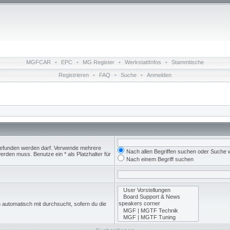
MGFCAR
•
EPC
•
MG Register
•
WerkstattInfos
•
Stammtische
Registrieren
•
FAQ
•
Suche
•
Anmelden
 gefunden werden darf. Verwende mehrere
Nach allen Begriffen suchen oder Suche
rden muss. Benutze ein * als Platzhalter für
Nach einem Begriff suchen
 automatisch mit durchsucht, sofern du die