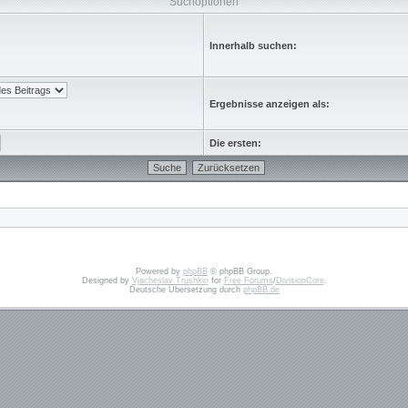
Suchoptionen
Innerhalb suchen:
Ergebnisse anzeigen als:
Die ersten:
Powered by
phpBB
© phpBB Group.
Designed by
Vjacheslav Trushkin
for
Free Forums
/
DivisionCore
.
Deutsche Übersetzung durch
phpBB.de