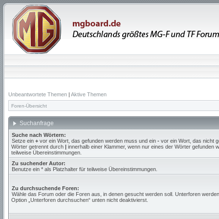
Unbeantwortete Themen
|
Aktive Themen
Foren-Übersicht
Suchanfrage
Suche nach Wörtern:
Setze ein
+
vor ein Wort, das gefunden werden muss und ein
-
vor ein Wort, das nicht
Wörter getrennt durch
|
innerhalb einer Klammer, wenn nur eines der Wörter gefunden we
teilweise Übereinstimmungen.
Zu suchender Autor:
Benutze ein * als Platzhalter für teilweise Übereinstimmungen.
Zu durchsuchende Foren:
Wähle das Forum oder die Foren aus, in denen gesucht werden soll. Unterforen werden
Option „Unterforen durchsuchen“ unten nicht deaktivierst.