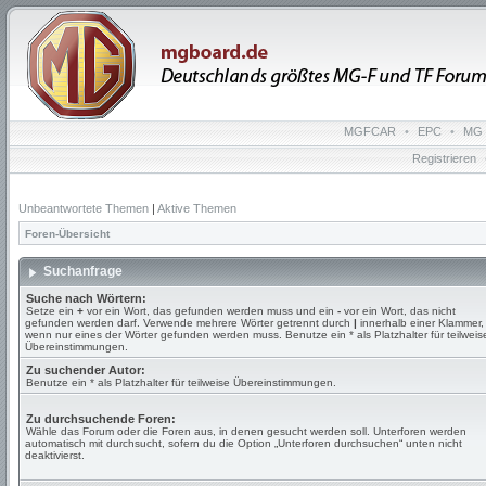
MGFCAR
•
EPC
•
MG 
Registrieren
Unbeantwortete Themen
|
Aktive Themen
Foren-Übersicht
Suchanfrage
Suche nach Wörtern:
Setze ein
+
vor ein Wort, das gefunden werden muss und ein
-
vor ein Wort, das nicht
gefunden werden darf. Verwende mehrere Wörter getrennt durch
|
innerhalb einer Klammer,
wenn nur eines der Wörter gefunden werden muss. Benutze ein * als Platzhalter für teilweis
Übereinstimmungen.
Zu suchender Autor:
Benutze ein * als Platzhalter für teilweise Übereinstimmungen.
Zu durchsuchende Foren:
Wähle das Forum oder die Foren aus, in denen gesucht werden soll. Unterforen werden
automatisch mit durchsucht, sofern du die Option „Unterforen durchsuchen“ unten nicht
deaktivierst.