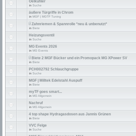
Oelkühler
in
Suche
äußere Türgriffe in Chrom
in
MGF | MGTF Tuning
Zahnriemen & Spannrolle *neu & unbenutzt*
in
Biete
Heizungsventil
in
Suche
MG Events 2026
in
MG Events
Biete 2 MGF Bücker und ein Promopack MG XPower SV
in
Biete
PCH002792 Schlauchgruppe
in
Suche
MGF | Milltek Edelstahl Auspuff
in
Biete
myTF goes smart...
in
MG Allgemein
Nachruf
in
MG Allgemein
4 top shape Hydragasdosen aus Jannis Grünen
in
Biete
VVC Felge
in
Suche