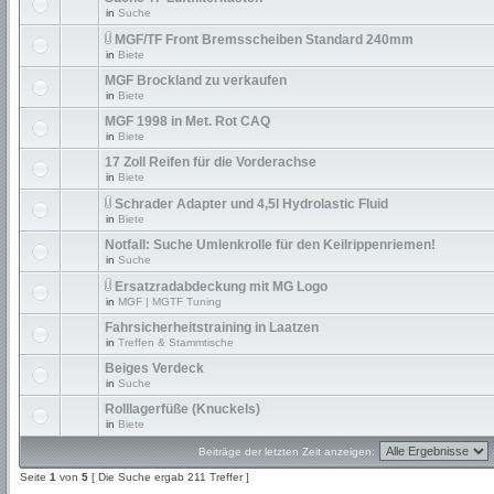
in
Suche
MGF/TF Front Bremsscheiben Standard 240mm
in
Biete
MGF Brockland zu verkaufen
in
Biete
MGF 1998 in Met. Rot CAQ
in
Biete
17 Zoll Reifen für die Vorderachse
in
Biete
Schrader Adapter und 4,5l Hydrolastic Fluid
in
Biete
Notfall: Suche Umlenkrolle für den Keilrippenriemen!
in
Suche
Ersatzradabdeckung mit MG Logo
in
MGF | MGTF Tuning
Fahrsicherheitstraining in Laatzen
in
Treffen & Stammtische
Beiges Verdeck
in
Suche
Rolllagerfüße (Knuckels)
in
Biete
Beiträge der letzten Zeit anzeigen:
Seite
1
von
5
[ Die Suche ergab 211 Treffer ]