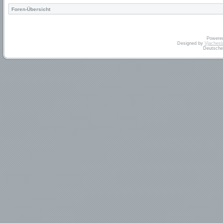
Foren-Übersicht
Powere
Designed by
Vjachesl
Deutsche