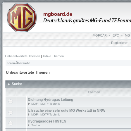
MGFCAR
•
EPC
•
MG 
Registrieren
Unbeantwortete Themen
|
Aktive Themen
Foren-Übersicht
Unbeantwortete Themen
Suche
Themen
Dichtung Hydragas Leitung
in
MGF | MGTF Technik
Ich suche eine sehr gute MG Werkstatt in NRW
in
MGF | MGTF Technik
Hydragasdose HINTEN
in
Suche