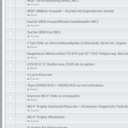
MGF Türverkleidung innen, MK1
in
Suche
MGF | Milltek Auspuff – Rarität mit legendärem Sound
in
Biete
Suche OEM Auspuff/Endschalldämpfer MK1
in
Suche
Suche OEM Kat MK1
in
Suche
Viel Teile as Geschäftsaufgabe in Bürstadt, nicht nur Jaguar
in
Biete
Nagelneue Winterreifen TS 870 auf 15“-VVC-Felgen wg. Wechs
in
Biete
215/35 R 17 Reifen aus 23/20 ab zu geben
in
Biete
4 Loch Flexrohr
in
Suche
Toyo 205/50 R15 + 185/55 R15 zu verschenken.
in
Biete
Diverse MG F Teile zu verkaufen
in
Biete
MG F Trophy Edelstahl Flexrohr + Krümmer Abgasrohr Fallroh
in
Suche
MG F Trophy Windshott
in
Suche
Schalter für Klimaanlage