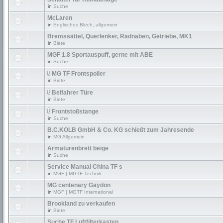
in
Suche
McLaren
in
Englisches Blech, allgemein
Bremssättel, Querlenker, Radnaben, Getriebe, MK1
in
Biete
MGF 1.8 Sportauspuff, gerne mit ABE
in
Suche
MG TF Frontspoiler
in
Biete
Beifahrer Türe
in
Biete
Frontstoßstange
in
Suche
B.C.KOLB GmbH & Co. KG schießt zum Jahresende
in
MG Allgemein
Armaturenbrett beige
in
Suche
Service Manual China TF s
in
MGF | MGTF Technik
MG centenary Gaydon
in
MGF | MGTF International
Brookland zu verkaufen
in
Biete
Suche TF Luftfilterkasten