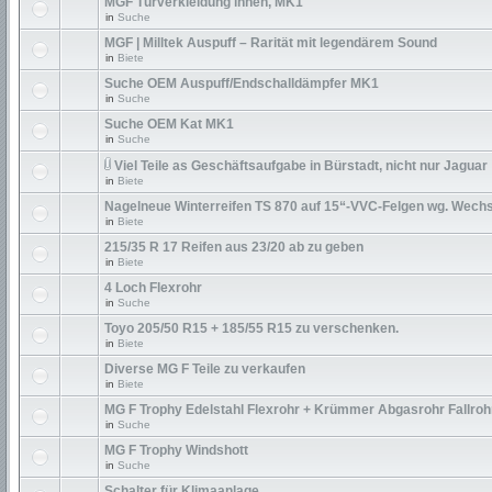
MGF Türverkleidung innen, MK1
in
Suche
MGF | Milltek Auspuff – Rarität mit legendärem Sound
in
Biete
Suche OEM Auspuff/Endschalldämpfer MK1
in
Suche
Suche OEM Kat MK1
in
Suche
Viel Teile as Geschäftsaufgabe in Bürstadt, nicht nur Jaguar
in
Biete
Nagelneue Winterreifen TS 870 auf 15“-VVC-Felgen wg. Wechs
in
Biete
215/35 R 17 Reifen aus 23/20 ab zu geben
in
Biete
4 Loch Flexrohr
in
Suche
Toyo 205/50 R15 + 185/55 R15 zu verschenken.
in
Biete
Diverse MG F Teile zu verkaufen
in
Biete
MG F Trophy Edelstahl Flexrohr + Krümmer Abgasrohr Fallroh
in
Suche
MG F Trophy Windshott
in
Suche
Schalter für Klimaanlage