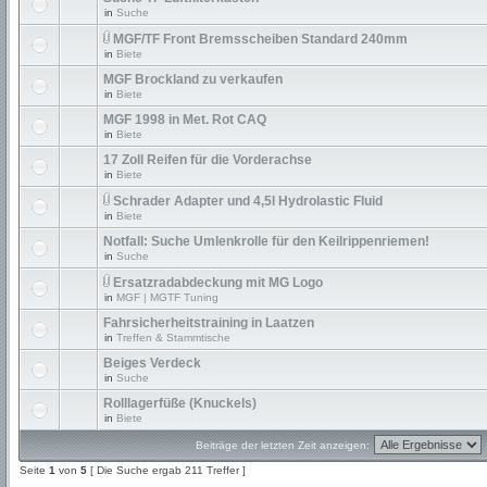
in
Suche
MGF/TF Front Bremsscheiben Standard 240mm
in
Biete
MGF Brockland zu verkaufen
in
Biete
MGF 1998 in Met. Rot CAQ
in
Biete
17 Zoll Reifen für die Vorderachse
in
Biete
Schrader Adapter und 4,5l Hydrolastic Fluid
in
Biete
Notfall: Suche Umlenkrolle für den Keilrippenriemen!
in
Suche
Ersatzradabdeckung mit MG Logo
in
MGF | MGTF Tuning
Fahrsicherheitstraining in Laatzen
in
Treffen & Stammtische
Beiges Verdeck
in
Suche
Rolllagerfüße (Knuckels)
in
Biete
Beiträge der letzten Zeit anzeigen:
Seite
1
von
5
[ Die Suche ergab 211 Treffer ]