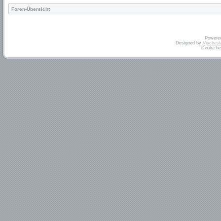
Foren-Übersicht
Powere
Designed by
Vjachesl
Deutsche