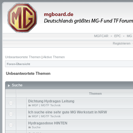
MGFCAR
•
EPC
•
MG 
Registrieren
Unbeantwortete Themen
|
Aktive Themen
Foren-Übersicht
Unbeantwortete Themen
Suche
Themen
Dichtung Hydragas Leitung
in
MGF | MGTF Technik
Ich suche eine sehr gute MG Werkstatt in NRW
in
MGF | MGTF Technik
Hydragasdose HINTEN
in
Suche