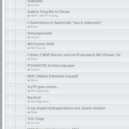
Oelkühler
in
Suche
äußere Türgriffe in Chrom
in
MGF | MGTF Tuning
Zahnriemen & Spannrolle *neu & unbenutzt*
in
Biete
Heizungsventil
in
Suche
MG Events 2026
in
MG Events
Biete 2 MGF Bücker und ein Promopack MG XPower SV
in
Biete
PCH002792 Schlauchgruppe
in
Suche
MGF | Milltek Edelstahl Auspuff
in
Biete
myTF goes smart...
in
MG Allgemein
Nachruf
in
MG Allgemein
4 top shape Hydragasdosen aus Jannis Grünen
in
Biete
VVC Felge
in
Suche