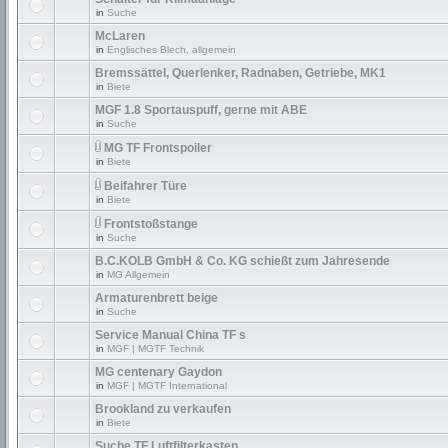
in
Suche
McLaren
in
Englisches Blech, allgemein
Bremssättel, Querlenker, Radnaben, Getriebe, MK1
in
Biete
MGF 1.8 Sportauspuff, gerne mit ABE
in
Suche
MG TF Frontspoiler
in
Biete
Beifahrer Türe
in
Biete
Frontstoßstange
in
Suche
B.C.KOLB GmbH & Co. KG schießt zum Jahresende
in
MG Allgemein
Armaturenbrett beige
in
Suche
Service Manual China TF s
in
MGF | MGTF Technik
MG centenary Gaydon
in
MGF | MGTF International
Brookland zu verkaufen
in
Biete
Suche TF Luftfilterkasten