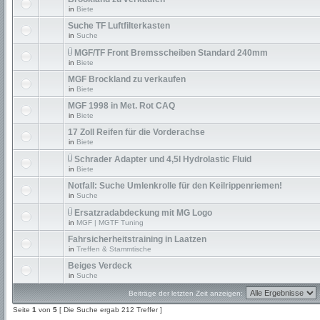
in
Biete
Suche TF Luftfilterkasten
in
Suche
MGF/TF Front Bremsscheiben Standard 240mm
in
Biete
MGF Brockland zu verkaufen
in
Biete
MGF 1998 in Met. Rot CAQ
in
Biete
17 Zoll Reifen für die Vorderachse
in
Biete
Schrader Adapter und 4,5l Hydrolastic Fluid
in
Biete
Notfall: Suche Umlenkrolle für den Keilrippenriemen!
in
Suche
Ersatzradabdeckung mit MG Logo
in
MGF | MGTF Tuning
Fahrsicherheitstraining in Laatzen
in
Treffen & Stammtische
Beiges Verdeck
in
Suche
Beiträge der letzten Zeit anzeigen:
Seite
1
von
5
[ Die Suche ergab 212 Treffer ]