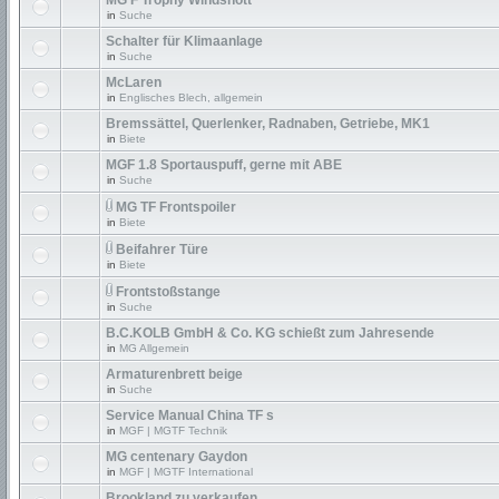
MG F Trophy Windshott
in
Suche
Schalter für Klimaanlage
in
Suche
McLaren
in
Englisches Blech, allgemein
Bremssättel, Querlenker, Radnaben, Getriebe, MK1
in
Biete
MGF 1.8 Sportauspuff, gerne mit ABE
in
Suche
MG TF Frontspoiler
in
Biete
Beifahrer Türe
in
Biete
Frontstoßstange
in
Suche
B.C.KOLB GmbH & Co. KG schießt zum Jahresende
in
MG Allgemein
Armaturenbrett beige
in
Suche
Service Manual China TF s
in
MGF | MGTF Technik
MG centenary Gaydon
in
MGF | MGTF International
Brookland zu verkaufen