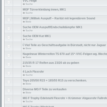
VVC Felge
in
Suche
MGF Türverkleidung innen, MK1
in
Suche
MGF | Milltek Auspuff – Rarität mit legendärem Sound
in
Biete
Suche OEM Auspuff/Endschalldämpfer MK1
in
Suche
Suche OEM Kat MK1
in
Suche
Viel Teile as Geschäftsaufgabe in Bürstadt, nicht nur Jaguar
in
Biete
Nagelneue Winterreifen TS 870 auf 15“-VVC-Felgen wg. Wechs
in
Biete
215/35 R 17 Reifen aus 23/20 ab zu geben
in
Biete
4 Loch Flexrohr
in
Suche
Toyo 205/50 R15 + 185/55 R15 zu verschenken.
in
Biete
Diverse MG F Teile zu verkaufen
in
Biete
MG F Trophy Edelstahl Flexrohr + Krümmer Abgasrohr Fallroh
in
Suche