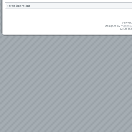
Foren-Übersicht
Powere
Designed by
Vjachesl
Deutsche