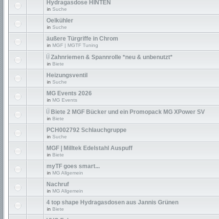
Hydragasdose HINTEN
in
Suche
Oelkühler
in
Suche
äußere Türgriffe in Chrom
in
MGF | MGTF Tuning
Zahnriemen & Spannrolle *neu & unbenutzt*
in
Biete
Heizungsventil
in
Suche
MG Events 2026
in
MG Events
Biete 2 MGF Bücker und ein Promopack MG XPower SV
in
Biete
PCH002792 Schlauchgruppe
in
Suche
MGF | Milltek Edelstahl Auspuff
in
Biete
myTF goes smart...
in
MG Allgemein
Nachruf
in
MG Allgemein
4 top shape Hydragasdosen aus Jannis Grünen
in
Biete