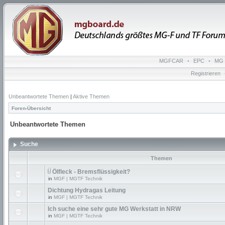
MGFCAR
•
EPC
•
MG 
Registrieren
Unbeantwortete Themen
|
Aktive Themen
Foren-Übersicht
Unbeantwortete Themen
Suche
Themen
Ölfleck - Bremsflüssigkeit?
in
MGF | MGTF Technik
Dichtung Hydragas Leitung
in
MGF | MGTF Technik
Ich suche eine sehr gute MG Werkstatt in NRW
in
MGF | MGTF Technik