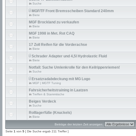
in
Suche
MGF/TF Front Bremsscheiben Standard 240mm
in
Biete
MGF Brockland zu verkaufen
in
Biete
MGF 1998 in Met. Rot CAQ
in
Biete
17 Zoll Reifen für die Vorderachse
in
Biete
Schrader Adapter und 4,5l Hydrolastic Fluid
in
Biete
Notfall: Suche Umlenkrolle für den Keilrippenriemen!
in
Suche
Ersatzradabdeckung mit MG Logo
in
MGF | MGTF Tuning
Fahrsicherheitstraining in Laatzen
in
Treffen & Stammtische
Beiges Verdeck
in
Suche
Rolllagerfüße (Knuckels)
in
Biete
Beiträge der letzten Zeit anzeigen:
Seite
1
von
5
[ Die Suche ergab 211 Treffer ]