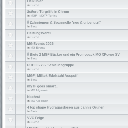
Oelkühler
in
Suche
äußere Türgriffe in Chrom
in
MGF | MGTF Tuning
Zahnriemen & Spannrolle *neu & unbenutzt*
in
Biete
Heizungsventil
in
Suche
MG Events 2026
in
MG Events
Biete 2 MGF Bücker und ein Promopack MG XPower SV
in
Biete
PCH002792 Schlauchgruppe
in
Suche
MGF | Milltek Edelstahl Auspuff
in
Biete
myTF goes smart...
in
MG Allgemein
Nachruf
in
MG Allgemein
4 top shape Hydragasdosen aus Jannis Grünen
in
Biete
VVC Felge
in
Suche