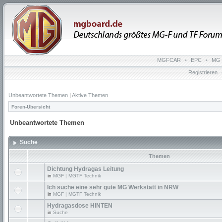
MGFCAR
•
EPC
•
MG 
Registrieren
Unbeantwortete Themen
|
Aktive Themen
Foren-Übersicht
Unbeantwortete Themen
Suche
Themen
Dichtung Hydragas Leitung
in
MGF | MGTF Technik
Ich suche eine sehr gute MG Werkstatt in NRW
in
MGF | MGTF Technik
Hydragasdose HINTEN
in
Suche