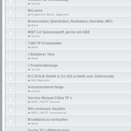
in
Suche
McLaren
in
Englisches Blech, allgemein
Bremssättel, Querlenker, Radnaben, Getriebe, MK1
in
Biete
MGF 1.8 Sportauspuff, gerne mit ABE
in
Suche
MG TF Frontspoiler
in
Biete
Beifahrer Türe
in
Biete
Frontstoßstange
in
Suche
B.C.KOLB GmbH & Co. KG schießt zum Jahresende
in
MG Allgemein
Armaturenbrett beige
in
Suche
Service Manual China TF s
in
MGF | MGTF Technik
MG centenary Gaydon
in
MGF | MGTF International
Brookland zu verkaufen
in
Biete
Suche TF Luftfilterkasten