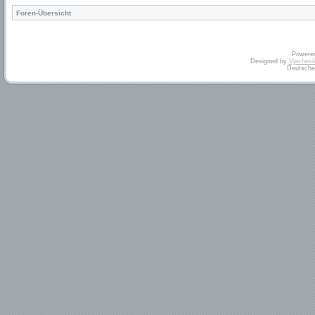
Foren-Übersicht
Powere
Designed by
Vjachesl
Deutsche